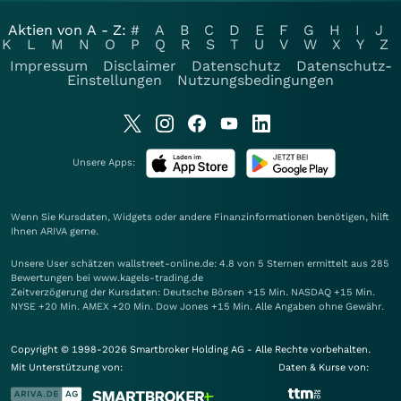
Aktien von A - Z:
#
A
B
C
D
E
F
G
H
I
J
K
L
M
N
O
P
Q
R
S
T
U
V
W
X
Y
Z
Impressum
Disclaimer
Datenschutz
Datenschutz-
Einstellungen
Nutzungsbedingungen
Unsere Apps:
Wenn Sie Kursdaten, Widgets oder andere Finanzinformationen benötigen, hilft
Ihnen
ARIVA
gerne.
Unsere User schätzen wallstreet-online.de: 4.8 von 5 Sternen ermittelt aus 285
Bewertungen bei www.kagels-trading.de
Zeitverzögerung der Kursdaten: Deutsche Börsen +15 Min. NASDAQ +15 Min.
NYSE +20 Min. AMEX +20 Min. Dow Jones +15 Min. Alle Angaben ohne Gewähr.
Copyright © 1998-2026 Smartbroker Holding AG - Alle Rechte vorbehalten.
Mit Unterstützung von:
Daten & Kurse von: