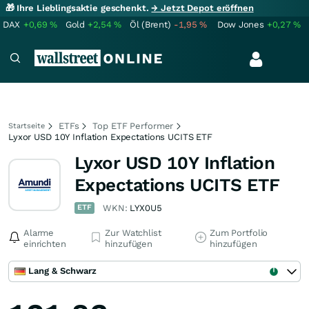
🎁 Ihre Lieblingsaktie geschenkt.
→ Jetzt Depot eröffnen
DAX
+0,69
%
Gold
+2,54
%
Öl (Brent)
-1,95
%
Dow Jones
+0,27
%
ETFs
Top ETF Performer
Startseite
Lyxor USD 10Y Inflation Expectations UCITS ETF
Lyxor USD 10Y Inflation
Expectations UCITS ETF
ETF
WKN:
LYX0U5
Alarme
Zur Watchlist
Zum Portfolio
einrichten
hinzufügen
hinzufügen
Lang & Schwarz