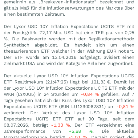
gemeinhin als „Breakeven-Inflationsrate“ bezeichnet und
gilt als Maß für die Inflationserwartungen des Marktes über
einen bestimmten Zeitraum.
Der Lyxor USD 10Y Inflation Expectations UCITS ETF mit
der Fondsgröße 72,17 Mio.
USD
hat eine TER p.a. von 0,25
%. Die Basiswerte werden mit der Replikationsmethode
Synthetisch abgebildet. Es handelt sich um einen
thesaurierenden ETF welcher in der Währung EUR notiert.
Der ETF wurde am 13.04.2016 aufgelegt, avisiert einen
Zielmarkt USA und wird der Kategorie Anleihen zugeordnet.
Der aktuelle Lyxor USD 10Y Inflation Expectations UCITS
ETF Realtimekurs (21:47:25) liegt bei 121,83
€
. Damit ist
der Lyxor USD 10Y Inflation Expectations UCITS ETF mit der
WKN (LYX0U5) in 24 Stunden um
-0,84
%
gefallen. Auf 7
Tage gesehen hat sich der Kurs des Lyxor USD 10Y Inflation
Expectations UCITS ETF (ISIN LU1390062831) um
-0,81
%
verändert. Der Verlust des Lyxor USD 10Y Inflation
Expectations UCITS ETF ETF auf 30 Tage, seit dem
08.07.2026, beträgt
-1,33
%
. Der ETF verzeichnet eine
Jahresperformance von
+5,68
%
. Die aktuelle
Monatsperformance beträgt
-1,00
%
. Derzeit notiert der