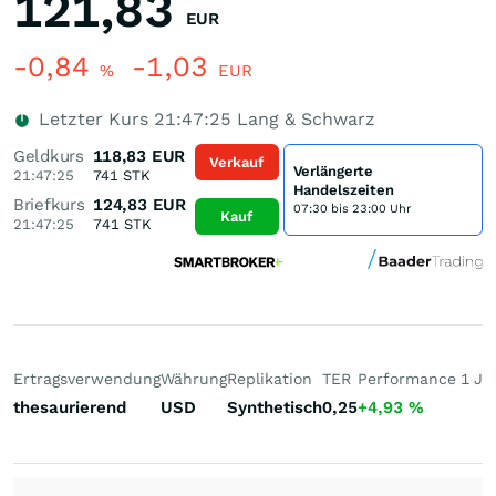
121,83
EUR
-0,84
-1,03
%
EUR
Letzter Kurs
21:47:25
Lang & Schwarz
Geldkurs
118,83
EUR
Verkauf
Verlängerte
21:47:25
741
STK
Handelszeiten
Briefkurs
124,83
EUR
07:30 bis 23:00 Uhr
Kauf
21:47:25
741
STK
Ertragsverwendung
Währung
Replikation
TER
Performance 1 J
P
thesaurierend
USD
Synthetisch
0,25
+4,93
%
+