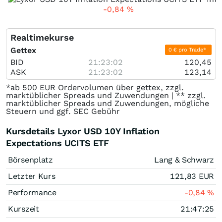
-0,84
%
Realtimekurse
Gettex
0 € pro Trade*
BID
21:23:02
120,45
ASK
21:23:02
123,14
*ab 500 EUR Ordervolumen über gettex, zzgl.
marktüblicher Spreads und Zuwendungen | ** zzgl.
marktüblicher Spreads und Zuwendungen, mögliche
Steuern und ggf. SEC Gebühr
Kursdetails Lyxor USD 10Y Inflation
Expectations UCITS ETF
Börsenplatz
Lang & Schwarz
Letzter Kurs
121,83
EUR
Performance
-0,84
%
Kurszeit
21:47:25