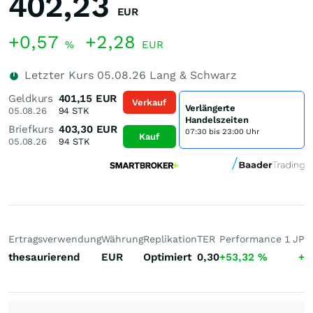
402,23
EUR
+0,57
+2,28
%
EUR
Letzter Kurs
05.08.26
Lang & Schwarz
Geldkurs
401,15
EUR
Verkauf
Verlängerte
05.08.26
94
STK
Handelszeiten
Briefkurs
403,30
EUR
07:30 bis 23:00 Uhr
Kauf
05.08.26
94
STK
Ertragsverwendung
Währung
Replikation
TER
Performance 1 J
Pe
thesaurierend
EUR
Optimiert
0,30
+53,32
%
+2