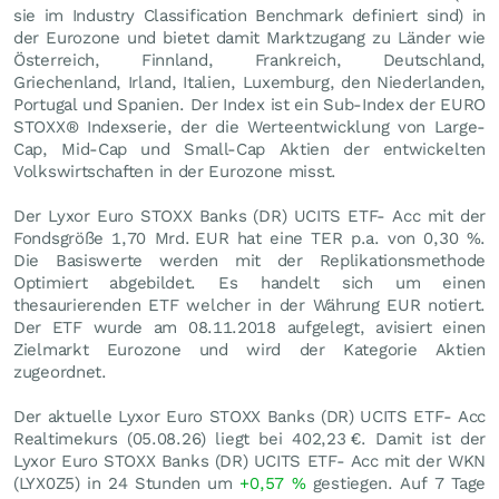
sie im Industry Classification Benchmark definiert sind) in
der Eurozone und bietet damit Marktzugang zu Länder wie
Österreich, Finnland, Frankreich, Deutschland,
Griechenland, Irland, Italien, Luxemburg, den Niederlanden,
Portugal und Spanien. Der Index ist ein Sub-Index der EURO
STOXX® Indexserie, der die Werteentwicklung von Large-
Cap, Mid-Cap und Small-Cap Aktien der entwickelten
Volkswirtschaften in der Eurozone misst.
Der Lyxor Euro STOXX Banks (DR) UCITS ETF- Acc mit der
Fondsgröße 1,70 Mrd.
EUR
hat eine TER p.a. von 0,30 %.
Die Basiswerte werden mit der Replikationsmethode
Optimiert abgebildet. Es handelt sich um einen
thesaurierenden ETF welcher in der Währung EUR notiert.
Der ETF wurde am 08.11.2018 aufgelegt, avisiert einen
Zielmarkt Eurozone und wird der Kategorie Aktien
zugeordnet.
Der aktuelle Lyxor Euro STOXX Banks (DR) UCITS ETF- Acc
Realtimekurs (
05.08.26
) liegt bei 402,23
€
. Damit ist der
Lyxor Euro STOXX Banks (DR) UCITS ETF- Acc mit der WKN
(LYX0Z5) in 24 Stunden um
+0,57
%
gestiegen. Auf 7 Tage