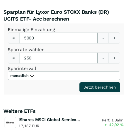
Sparplan für Lyxor Euro STOXX Banks (DR)
UCITS ETF- Acc berechnen
Einmalige
Einzahlung
€
-
+
Sparrate
wählen
€
-
+
Sparintervall
monatlich
Jetzt berechnen
Weitere ETFs
iShares MSCI Global Semiconductors UCITS ETF USD (Acc)
Perf. 1 Jahr
+142,92
%
17,187 EUR