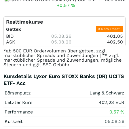
+0,57
%
Realtimekurse
Gettex
0 € pro Trade*
BID
05.08.26
401,05
ASK
05.08.26
402,50
*ab 500 EUR Ordervolumen über gettex, zzgl.
marktüblicher Spreads und Zuwendungen | ** zzgl.
marktüblicher Spreads und Zuwendungen, mögliche
Steuern und ggf. SEC Gebühr
Kursdetails Lyxor Euro STOXX Banks (DR) UCITS
ETF- Acc
Börsenplatz
Lang & Schwarz
Letzter Kurs
402,23
EUR
Performance
+0,57
%
Kurszeit
05.08.26