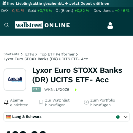
🎁 Ihre Lieblingsaktie geschenkt.
→ Jetzt Depot eröffnen
DAX
-0,51
%
Gold
+0,76
%
Öl (Brent)
+0,82
%
Dow Jones
+0,46
%
ETFs
Top ETF Performer
Startseite
Lyxor Euro STOXX Banks (DR) UCITS ETF- Acc
Lyxor Euro STOXX Banks
(DR) UCITS ETF- Acc
ETF
WKN:
LYX0Z5
Alarme
Zur Watchlist
Zum Portfolio
einrichten
hinzufügen
hinzufügen
Lang & Schwarz