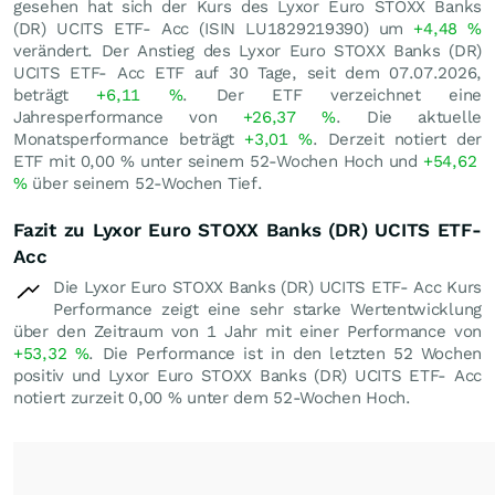
gesehen hat sich der Kurs des Lyxor Euro STOXX Banks
(DR) UCITS ETF- Acc (ISIN LU1829219390) um
+4,48
%
verändert. Der Anstieg des Lyxor Euro STOXX Banks (DR)
UCITS ETF- Acc ETF auf 30 Tage, seit dem 07.07.2026,
beträgt
+6,11
%
. Der ETF verzeichnet eine
Jahresperformance von
+26,37
%
. Die aktuelle
Monatsperformance beträgt
+3,01
%
. Derzeit notiert der
ETF mit
0,00
%
unter seinem 52-Wochen Hoch und
+54,62
%
über seinem 52-Wochen Tief.
Fazit zu Lyxor Euro STOXX Banks (DR) UCITS ETF-
Acc
Die Lyxor Euro STOXX Banks (DR) UCITS ETF- Acc Kurs
Performance zeigt eine sehr starke Wertentwicklung
über den Zeitraum von 1 Jahr mit einer Performance von
+53,32
%
. Die Performance ist in den letzten 52 Wochen
positiv und Lyxor Euro STOXX Banks (DR) UCITS ETF- Acc
notiert zurzeit
0,00
%
unter dem 52-Wochen Hoch.