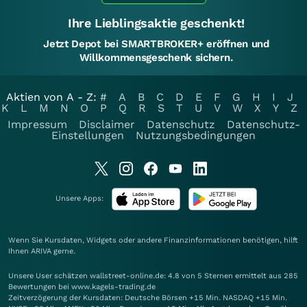
Ihre Lieblingsaktie geschenkt!
Jetzt Depot bei SMARTBROKER+ eröffnen und
Willkommensgeschenk sichern.
Aktien von A - Z:
#
A
B
C
D
E
F
G
H
I
J
K
L
M
N
O
P
Q
R
S
T
U
V
W
X
Y
Z
Impressum
Disclaimer
Datenschutz
Datenschutz-
Einstellungen
Nutzungsbedingungen
Unsere Apps:
Wenn Sie Kursdaten, Widgets oder andere Finanzinformationen benötigen, hilft
Ihnen
ARIVA
gerne.
Unsere User schätzen wallstreet-online.de: 4.8 von 5 Sternen ermittelt aus 285
Bewertungen bei www.kagels-trading.de
Zeitverzögerung der Kursdaten: Deutsche Börsen +15 Min. NASDAQ +15 Min.