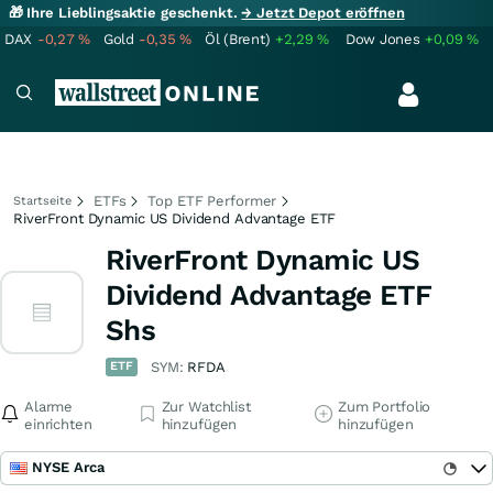
🎁 Ihre Lieblingsaktie geschenkt.
→ Jetzt Depot eröffnen
DAX
-0,27
%
Gold
-0,35
%
Öl (Brent)
+2,29
%
Dow Jones
+0,09
%
ETFs
Top ETF Performer
Startseite
RiverFront Dynamic US Dividend Advantage ETF
RiverFront Dynamic US
Dividend Advantage ETF
Shs
ETF
SYM:
RFDA
Alarme
Zur Watchlist
Zum Portfolio
einrichten
hinzufügen
hinzufügen
NYSE Arca