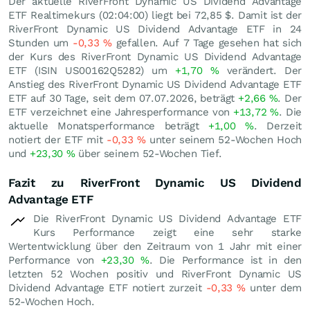
Der aktuelle RiverFront Dynamic US Dividend Advantage
ETF Realtimekurs (02:04:00) liegt bei 72,85
$
. Damit ist der
RiverFront Dynamic US Dividend Advantage ETF in 24
Stunden um
-0,33
%
gefallen. Auf 7 Tage gesehen hat sich
der Kurs des RiverFront Dynamic US Dividend Advantage
ETF (ISIN US00162Q5282) um
+1,70
%
verändert. Der
Anstieg des RiverFront Dynamic US Dividend Advantage ETF
ETF auf 30 Tage, seit dem 07.07.2026, beträgt
+2,66
%
. Der
ETF verzeichnet eine Jahresperformance von
+13,72
%
. Die
aktuelle Monatsperformance beträgt
+1,00
%
. Derzeit
notiert der ETF mit
-0,33
%
unter seinem 52-Wochen Hoch
und
+23,30
%
über seinem 52-Wochen Tief.
Fazit zu RiverFront Dynamic US Dividend
Advantage ETF
Die RiverFront Dynamic US Dividend Advantage ETF
Kurs Performance zeigt eine sehr starke
Wertentwicklung über den Zeitraum von 1 Jahr mit einer
Performance von
+23,30
%
. Die Performance ist in den
letzten 52 Wochen positiv und RiverFront Dynamic US
Dividend Advantage ETF notiert zurzeit
-0,33
%
unter dem
52-Wochen Hoch.