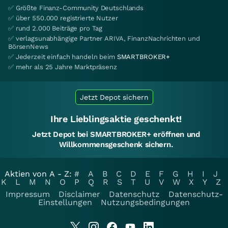
✅ Größte Finanz-Community Deutschlands
✅ über 550.000 registrierte Nutzer
✅ rund 2.000 Beiträge pro Tag
✅ verlagsunabhängige Partner ARIVA, FinanzNachrichten und
BörsenNews
✅ Jederzeit einfach handeln beim
SMARTBROKER+
✅ mehr als 25 Jahre Marktpräsenz
Jetzt Depot sichern
Ihre Lieblingsaktie geschenkt!
Jetzt Depot bei SMARTBROKER+ eröffnen und
Willkommensgeschenk sichern.
Aktien von A - Z:
#
A
B
C
D
E
F
G
H
I
J
K
L
M
N
O
P
Q
R
S
T
U
V
W
X
Y
Z
Impressum
Disclaimer
Datenschutz
Datenschutz-
Einstellungen
Nutzungsbedingungen