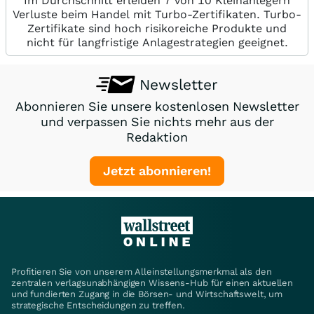
Im Durchschnitt erleiden 7 von 10 Kleinanlegern
Verluste beim Handel mit Turbo-Zertifikaten. Turbo-
Zertifikate sind hoch risikoreiche Produkte und
nicht für langfristige Anlagestrategien geeignet.
Newsletter
Abonnieren Sie unsere kostenlosen Newsletter
und verpassen Sie nichts mehr aus der
Redaktion
Jetzt abonnieren!
Profitieren Sie von unserem Alleinstellungsmerkmal als den
zentralen verlagsunabhängigen Wissens-Hub für einen aktuellen
und fundierten Zugang in die Börsen- und Wirtschaftswelt, um
strategische Entscheidungen zu treffen.