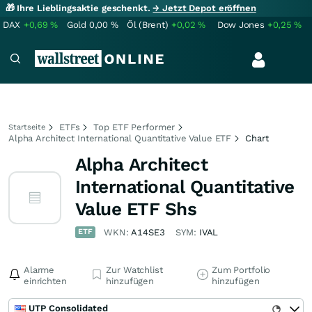
🎁 Ihre Lieblingsaktie geschenkt.
→ Jetzt Depot eröffnen
DAX
+0,69
%
Gold
0,00
%
Öl (Brent)
+0,02
%
Dow Jones
+0,25
%
ETFs
Top ETF Performer
Startseite
Alpha Architect International Quantitative Value ETF
Chart
Alpha Architect
International Quantitative
Value ETF Shs
ETF
WKN:
A14SE3
SYM:
IVAL
Alarme
Zur Watchlist
Zum Portfolio
einrichten
hinzufügen
hinzufügen
UTP Consolidated