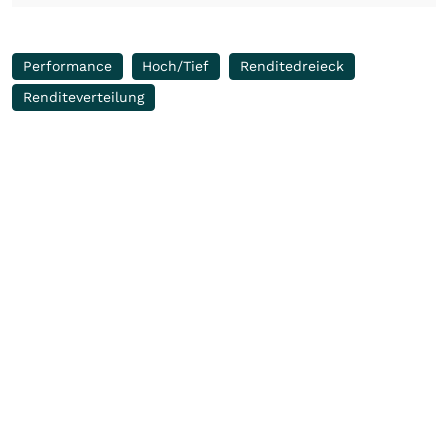
Performance
Hoch/Tief
Renditedreieck
Renditeverteilung