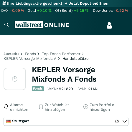
🎁 Ihre Lieblingsaktie geschenkt.
→ Jetzt Depot eröffnen
DAX
-0,09
%
Gold
+0,10
%
Öl (Brent)
+5,15
%
Dow Jones
-0,92
%
Fonds
Top Fonds Performer
Startseite
KEPLER Vorsorge Mixfonds A
Handelsplätze
KEPLER Vorsorge
Mixfonds A Fonds
Fonds
WKN:
921829
SYM:
K1AN
Alarme
Zur Watchlist
Zum Portfolio
einrichten
hinzufügen
hinzufügen
Stuttgart