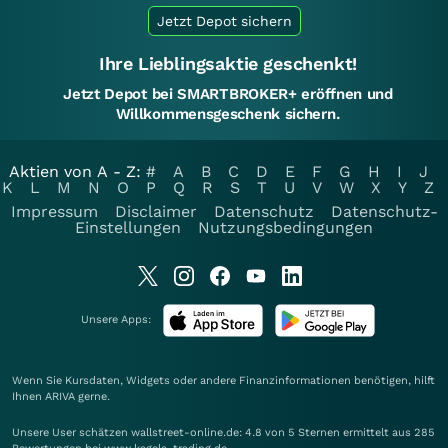
Jetzt Depot sichern
Ihre Lieblingsaktie geschenkt!
Jetzt Depot bei SMARTBROKER+ eröffnen und
Willkommensgeschenk sichern.
Aktien von A - Z:
#
A
B
C
D
E
F
G
H
I
J
K
L
M
N
O
P
Q
R
S
T
U
V
W
X
Y
Z
Impressum
Disclaimer
Datenschutz
Datenschutz-
Einstellungen
Nutzungsbedingungen
Unsere Apps:
Wenn Sie Kursdaten, Widgets oder andere Finanzinformationen benötigen, hilft
Ihnen
ARIVA
gerne.
Unsere User schätzen wallstreet-online.de: 4.8 von 5 Sternen ermittelt aus 285