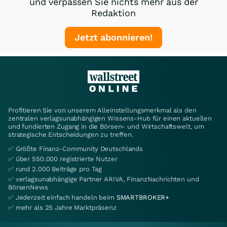
und verpassen Sie nichts mehr aus der
Redaktion
Jetzt abonnieren!
Profitieren Sie von unserem Alleinstellungsmerkmal als den
zentralen verlagsunabhängigen Wissens-Hub für einen aktuellen
und fundierten Zugang in die Börsen- und Wirtschaftswelt, um
strategische Entscheidungen zu treffen.
✅ Größte Finanz-Community Deutschlands
✅ über 550.000 registrierte Nutzer
✅ rund 2.000 Beiträge pro Tag
✅ verlagsunabhängige Partner ARIVA, FinanzNachrichten und
BörsenNews
✅ Jederzeit einfach handeln beim
SMARTBROKER+
✅ mehr als 25 Jahre Marktpräsenz