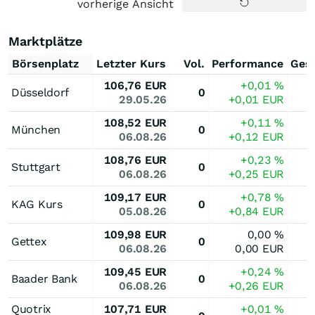
vorherige Ansicht
Marktplätze
Börsenplatz
Letzter Kurs
Vol.
Performance
Ges
106,76
EUR
+0,01
%
Düsseldorf
0
29.05.26
+0,01
EUR
108,52
EUR
+0,11
%
München
0
06.08.26
+0,12
EUR
108,76
EUR
+0,23
%
Stuttgart
0
06.08.26
+0,25
EUR
109,17
EUR
+0,78
%
KAG Kurs
0
05.08.26
+0,84
EUR
109,98
EUR
0,00
%
Gettex
0
06.08.26
0,00
EUR
109,45
EUR
+0,24
%
Baader Bank
0
06.08.26
+0,26
EUR
Quotrix
107,71
EUR
+0,01
%