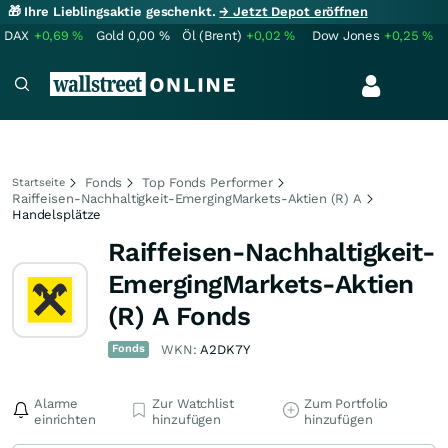
🎁 Ihre Lieblingsaktie geschenkt.
→ Jetzt Depot eröffnen
DAX
+0,69
%
Gold
0,00
%
Öl (Brent)
+0,02
%
Dow Jones
+0,25
%
Fonds
Top Fonds Performer
Startseite
Raiffeisen-Nachhaltigkeit-EmergingMarkets-Aktien (R) A
Handelsplätze
Raiffeisen-Nachhaltigkeit-
EmergingMarkets-Aktien
(R) A Fonds
Fonds
WKN:
A2DK7Y
Alarme
Zur Watchlist
Zum Portfolio
einrichten
hinzufügen
hinzufügen