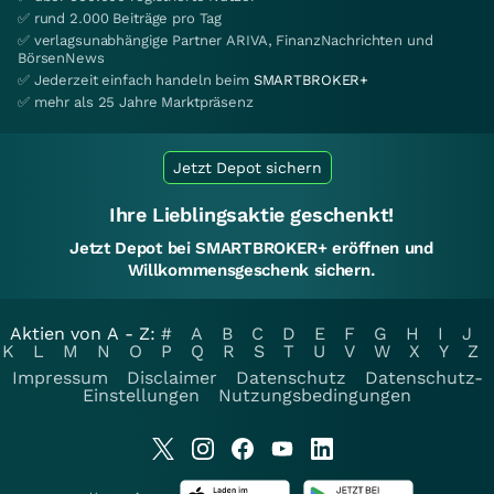
✅ rund 2.000 Beiträge pro Tag
✅ verlagsunabhängige Partner ARIVA, FinanzNachrichten und
BörsenNews
✅ Jederzeit einfach handeln beim
SMARTBROKER+
✅ mehr als 25 Jahre Marktpräsenz
Jetzt Depot sichern
Ihre Lieblingsaktie geschenkt!
Jetzt Depot bei SMARTBROKER+ eröffnen und
Willkommensgeschenk sichern.
Aktien von A - Z:
#
A
B
C
D
E
F
G
H
I
J
K
L
M
N
O
P
Q
R
S
T
U
V
W
X
Y
Z
Impressum
Disclaimer
Datenschutz
Datenschutz-
Einstellungen
Nutzungsbedingungen