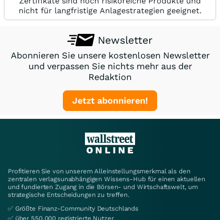
Zertifikate sind hoch risikoreiche Produkte und
nicht für langfristige Anlagestrategien geeignet.
Newsletter
Abonnieren Sie unsere kostenlosen Newsletter
und verpassen Sie nichts mehr aus der
Redaktion
Jetzt abonnieren!
Profitieren Sie von unserem Alleinstellungsmerkmal als den
zentralen verlagsunabhängigen Wissens-Hub für einen aktuellen
und fundierten Zugang in die Börsen- und Wirtschaftswelt, um
strategische Entscheidungen zu treffen.
✅ Größte Finanz-Community Deutschlands
✅ über 550.000 registrierte Nutzer