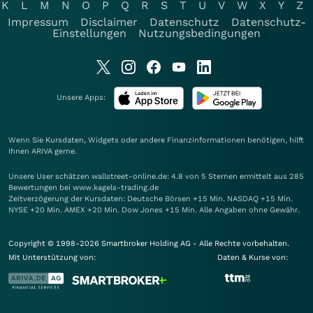
K
L
M
N
O
P
Q
R
S
T
U
V
W
X
Y
Z
Impressum
Disclaimer
Datenschutz
Datenschutz-
Einstellungen
Nutzungsbedingungen
Unsere Apps:
Wenn Sie Kursdaten, Widgets oder andere Finanzinformationen benötigen, hilft
Ihnen
ARIVA
gerne.
Unsere User schätzen wallstreet-online.de: 4.8 von 5 Sternen ermittelt aus 285
Bewertungen bei www.kagels-trading.de
Zeitverzögerung der Kursdaten: Deutsche Börsen +15 Min. NASDAQ +15 Min.
NYSE +20 Min. AMEX +20 Min. Dow Jones +15 Min. Alle Angaben ohne Gewähr.
Copyright © 1998-2026 Smartbroker Holding AG - Alle Rechte vorbehalten.
Mit Unterstützung von:
Daten & Kurse von: