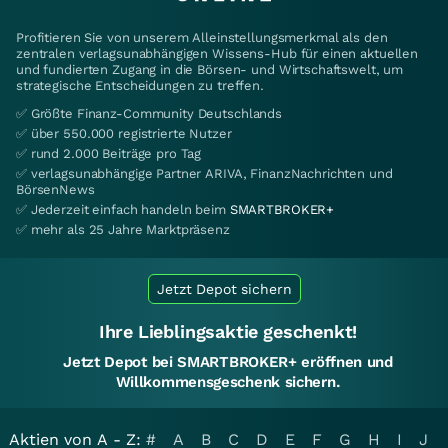
Profitieren Sie von unserem Alleinstellungsmerkmal als den
zentralen verlagsunabhängigen Wissens-Hub für einen aktuellen
und fundierten Zugang in die Börsen- und Wirtschaftswelt, um
strategische Entscheidungen zu treffen.
✅ Größte Finanz-Community Deutschlands
✅ über 550.000 registrierte Nutzer
✅ rund 2.000 Beiträge pro Tag
✅ verlagsunabhängige Partner ARIVA, FinanzNachrichten und
BörsenNews
✅ Jederzeit einfach handeln beim
SMARTBROKER+
✅ mehr als 25 Jahre Marktpräsenz
Jetzt Depot sichern
Ihre Lieblingsaktie geschenkt!
Jetzt Depot bei SMARTBROKER+ eröffnen und
Willkommensgeschenk sichern.
Aktien von A - Z:
#
A
B
C
D
E
F
G
H
I
J