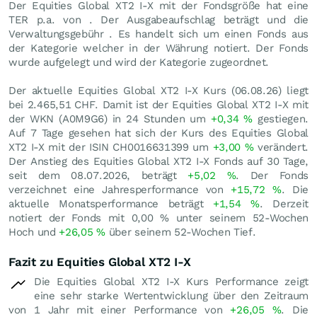
Der Equities Global XT2 I-X mit der Fondsgröße hat eine
TER p.a. von . Der Ausgabeaufschlag beträgt und die
Verwaltungsgebühr . Es handelt sich um einen Fonds aus
der Kategorie welcher in der Währung notiert. Der Fonds
wurde aufgelegt und wird der Kategorie zugeordnet.
Der aktuelle Equities Global XT2 I-X Kurs (
06.08.26
) liegt
bei 2.465,51
CHF
. Damit ist der Equities Global XT2 I-X mit
der WKN (A0M9G6) in 24 Stunden um
+0,34
%
gestiegen.
Auf 7 Tage gesehen hat sich der Kurs des Equities Global
XT2 I-X mit der ISIN CH0016631399 um
+3,00
%
verändert.
Der Anstieg des Equities Global XT2 I-X Fonds auf 30 Tage,
seit dem 08.07.2026, beträgt
+5,02
%
. Der Fonds
verzeichnet eine Jahresperformance von
+15,72
%
. Die
aktuelle Monatsperformance beträgt
+1,54
%
. Derzeit
notiert der Fonds mit
0,00
%
unter seinem 52-Wochen
Hoch und
+26,05
%
über seinem 52-Wochen Tief.
Fazit zu Equities Global XT2 I-X
Die Equities Global XT2 I-X Kurs Performance zeigt
eine sehr starke Wertentwicklung über den Zeitraum
von 1 Jahr mit einer Performance von
+26,05
%
. Die