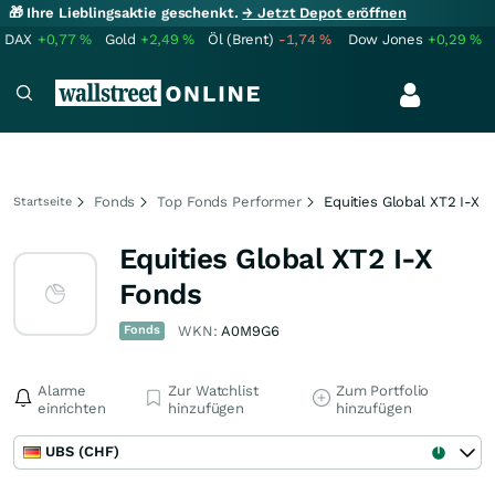
🎁 Ihre Lieblingsaktie geschenkt.
→ Jetzt Depot eröffnen
DAX
+0,77
%
Gold
+2,49
%
Öl (Brent)
-1,74
%
Dow Jones
+0,29
%
Fonds
Top Fonds Performer
Equities Global XT2 I-X
Startseite
Equities Global XT2 I-X
Fonds
Fonds
WKN:
A0M9G6
Alarme
Zur Watchlist
Zum Portfolio
einrichten
hinzufügen
hinzufügen
UBS (CHF)