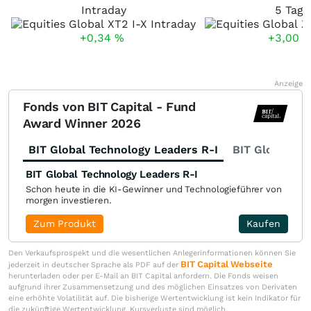
Intraday
5 Tage
+0,34
%
+3,00
Anzeige
Fonds von BIT Capital - Fund
Award Winner 2026
BIT Global Technology Leaders R-I
BIT Global Fi
BIT Global Technology Leaders R-I
Schon heute in die KI-Gewinner und Technologieführer von
morgen investieren.
Zum Produkt
Kaufen
Den Verkaufsprospekt und die wesentlichen Anlegerinformationen können Sie
BIT Capital Webseite
jederzeit in deutscher Sprache als PDF auf der
herunterladen oder per E-Mail an BIT Capital anfordern. Die Fonds weisen
aufgrund ihrer Zusammensetzung und des möglichen Einsatzes von Derivaten
eine erhöhte Volatilität auf. Die bisherige Wertentwicklung ist kein Indikator für
die zukünftige Wertentwicklung. Kursverluste sind möglich.