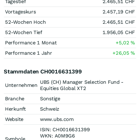
Tagestief
2.465,51
CHF
Vortageskurs
2.457,19
CHF
52-Wochen Hoch
2.465,51
CHF
52-Wochen Tief
1.956,05
CHF
Performance 1 Monat
+5,02
%
Performance 1 Jahr
+26,05
%
Stammdaten CH0016631399
UBS (CH) Manager Selection Fund -
Unternehmen
Equities Global XT2
Branche
Sonstige
Herkunft
Schweiz
Website
www.ubs.com
ISIN: CH0016631399
WKN: A0M9G6
Symbole