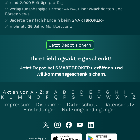
✅ rund 2.000 Beiträge pro Tag
✅ verlagsunabhängige Partner ARIVA, FinanzNachrichten und
BörsenNews
✅ Jederzeit einfach handeln beim
SMARTBROKER+
✅ mehr als 25 Jahre Marktpräsenz
Jetzt Depot sichern
Ihre Lieblingsaktie geschenkt!
Jetzt Depot bei SMARTBROKER+ eröffnen und
Willkommensgeschenk sichern.
Aktien von A - Z:
#
A
B
C
D
E
F
G
H
I
J
K
L
M
N
O
P
Q
R
S
T
U
V
W
X
Y
Z
Impressum
Disclaimer
Datenschutz
Datenschutz-
Einstellungen
Nutzungsbedingungen
Unsere Apps: