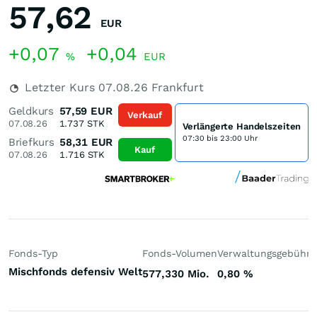
57,62
EUR
+0,07
+0,04
%
EUR
Letzter Kurs
07.08.26
Frankfurt
Geldkurs
57,59
EUR
Verkauf
07.08.26
1.737
STK
Verlängerte Handelszeiten
07:30 bis 23:00 Uhr
Briefkurs
58,31
EUR
Kauf
07.08.26
1.716
STK
Fonds-Typ
Fonds-Volumen
Verwaltungsgebühr
P
Mischfonds defensiv Welt
577,330 Mio.
0,80
%