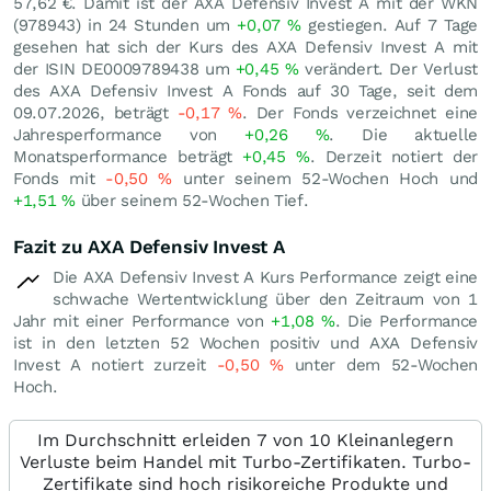
57,62
€
. Damit ist der AXA Defensiv Invest A mit der WKN
(978943) in 24 Stunden um
+0,07
%
gestiegen. Auf 7 Tage
gesehen hat sich der Kurs des AXA Defensiv Invest A mit
der ISIN DE0009789438 um
+0,45
%
verändert. Der Verlust
des AXA Defensiv Invest A Fonds auf 30 Tage, seit dem
09.07.2026, beträgt
-0,17
%
. Der Fonds verzeichnet eine
Jahresperformance von
+0,26
%
. Die aktuelle
Monatsperformance beträgt
+0,45
%
. Derzeit notiert der
Fonds mit
-0,50
%
unter seinem 52-Wochen Hoch und
+1,51
%
über seinem 52-Wochen Tief.
Fazit zu AXA Defensiv Invest A
Die AXA Defensiv Invest A Kurs Performance zeigt eine
schwache Wertentwicklung über den Zeitraum von 1
Jahr mit einer Performance von
+1,08
%
. Die Performance
ist in den letzten 52 Wochen positiv und AXA Defensiv
Invest A notiert zurzeit
-0,50
%
unter dem 52-Wochen
Hoch.
Im Durchschnitt erleiden 7 von 10 Kleinanlegern
Verluste beim Handel mit Turbo-Zertifikaten. Turbo-
Zertifikate sind hoch risikoreiche Produkte und