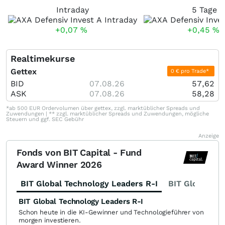
Intraday
5 Tage
+0,07
%
+0,45
%
Realtimekurse
Gettex
0 € pro Trade*
BID
07.08.26
57,62
ASK
07.08.26
58,28
*ab 500 EUR Ordervolumen über gettex, zzgl. marktüblicher Spreads und
Zuwendungen | ** zzgl. marktüblicher Spreads und Zuwendungen, mögliche
Steuern und ggf. SEC Gebühr
Anzeige
Fonds von BIT Capital - Fund
Award Winner 2026
BIT Global Technology Leaders R-I
BIT Global Fi
BIT Global Technology Leaders R-I
Schon heute in die KI-Gewinner und Technologieführer von
morgen investieren.