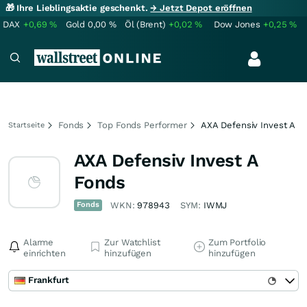
🎁 Ihre Lieblingsaktie geschenkt.
→ Jetzt Depot eröffnen
DAX
+0,69
%
Gold
0,00
%
Öl (Brent)
+0,02
%
Dow Jones
+0,25
%
Fonds
Top Fonds Performer
AXA Defensiv Invest A
Startseite
AXA Defensiv Invest A
Fonds
Fonds
WKN:
978943
SYM:
IWMJ
Alarme
Zur Watchlist
Zum Portfolio
einrichten
hinzufügen
hinzufügen
Frankfurt