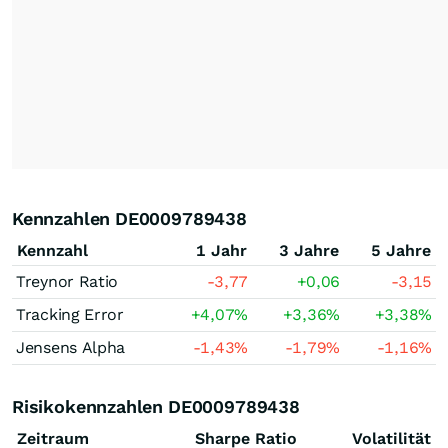
Kennzahlen DE0009789438
Kennzahl
1 Jahr
3 Jahre
5 Jahre
Treynor Ratio
-3,77
+0,06
-3,15
Tracking Error
+4,07
%
+3,36
%
+3,38
%
Jensens Alpha
-1,43
%
-1,79
%
-1,16
%
Risikokennzahlen DE0009789438
Zeitraum
Sharpe Ratio
Volatilität