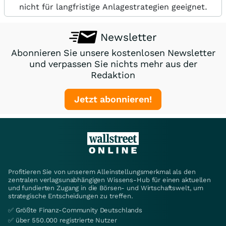
nicht für langfristige Anlagestrategien geeignet.
Newsletter
Abonnieren Sie unsere kostenlosen Newsletter
und verpassen Sie nichts mehr aus der
Redaktion
Jetzt abonnieren!
Profitieren Sie von unserem Alleinstellungsmerkmal als den
zentralen verlagsunabhängigen Wissens-Hub für einen aktuellen
und fundierten Zugang in die Börsen- und Wirtschaftswelt, um
strategische Entscheidungen zu treffen.
✅ Größte Finanz-Community Deutschlands
✅ über 550.000 registrierte Nutzer