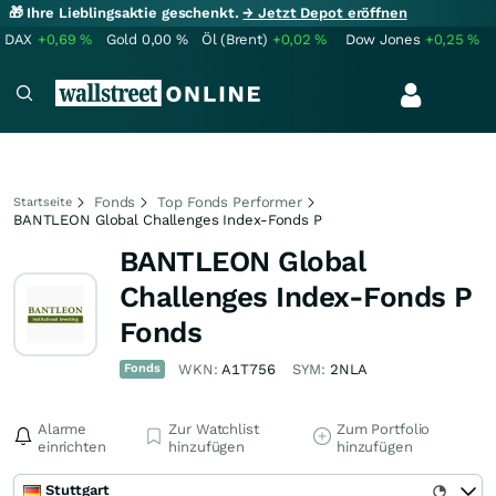
🎁 Ihre Lieblingsaktie geschenkt.
→ Jetzt Depot eröffnen
DAX
+0,69
%
Gold
0,00
%
Öl (Brent)
+0,02
%
Dow Jones
+0,25
%
Fonds
Top Fonds Performer
Startseite
BANTLEON Global Challenges Index-Fonds P
BANTLEON Global
Challenges Index-Fonds P
Fonds
Fonds
WKN:
A1T756
SYM:
2NLA
Alarme
Zur Watchlist
Zum Portfolio
einrichten
hinzufügen
hinzufügen
Stuttgart