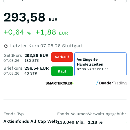
293,58
EUR
+0,64
+1,88
%
EUR
Letzter Kurs
07.08.26
Stuttgart
Geldkurs
293,86
EUR
Verkauf
Verlängerte
07.08.26
180
STK
Handelszeiten
Briefkurs
296,54
EUR
07:30 bis 23:00 Uhr
Kauf
07.08.26
40
STK
Fonds-Typ
Fonds-Volumen
Verwaltungsgebühr
P
Aktienfonds All Cap Welt
138,040 Mio.
1,18
%
+