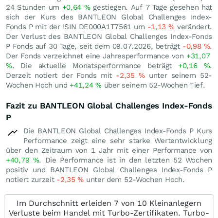
24 Stunden um
+0,64
%
gestiegen. Auf 7 Tage gesehen hat
sich der Kurs des BANTLEON Global Challenges Index-
Fonds P mit der ISIN DE000A1T7561 um
-1,13
%
verändert.
Der Verlust des BANTLEON Global Challenges Index-Fonds
P Fonds auf 30 Tage, seit dem 09.07.2026, beträgt
-0,98
%
.
Der Fonds verzeichnet eine Jahresperformance von
+31,07
%
. Die aktuelle Monatsperformance beträgt
+0,16
%
.
Derzeit notiert der Fonds mit
-2,35
%
unter seinem 52-
Wochen Hoch und
+41,24
%
über seinem 52-Wochen Tief.
Fazit zu BANTLEON Global Challenges Index-Fonds
P
Die BANTLEON Global Challenges Index-Fonds P Kurs
Performance zeigt eine sehr starke Wertentwicklung
über den Zeitraum von 1 Jahr mit einer Performance von
+40,79
%
. Die Performance ist in den letzten 52 Wochen
positiv und BANTLEON Global Challenges Index-Fonds P
notiert zurzeit
-2,35
%
unter dem 52-Wochen Hoch.
Im Durchschnitt erleiden 7 von 10 Kleinanlegern
Verluste beim Handel mit Turbo-Zertifikaten. Turbo-