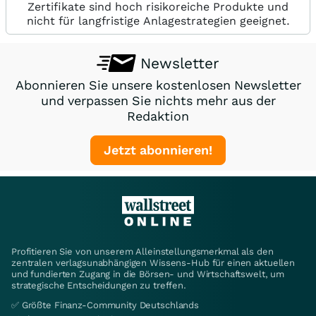
Zertifikate sind hoch risikoreiche Produkte und
nicht für langfristige Anlagestrategien geeignet.
Newsletter
Abonnieren Sie unsere kostenlosen Newsletter
und verpassen Sie nichts mehr aus der
Redaktion
Jetzt abonnieren!
Profitieren Sie von unserem Alleinstellungsmerkmal als den
zentralen verlagsunabhängigen Wissens-Hub für einen aktuellen
und fundierten Zugang in die Börsen- und Wirtschaftswelt, um
strategische Entscheidungen zu treffen.
✅ Größte Finanz-Community Deutschlands