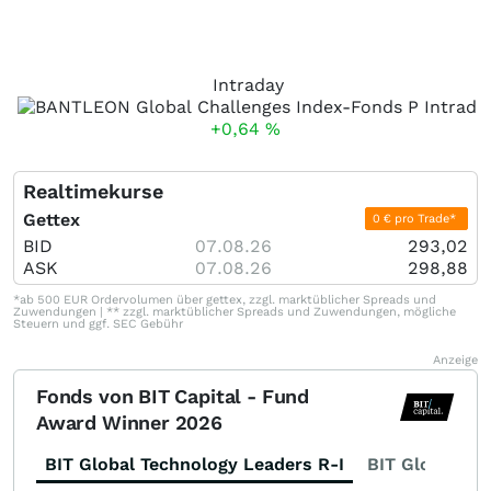
Intraday
+0,64
%
Realtimekurse
Gettex
0 € pro Trade*
BID
07.08.26
293,02
ASK
07.08.26
298,88
*ab 500 EUR Ordervolumen über gettex, zzgl. marktüblicher Spreads und
Zuwendungen | ** zzgl. marktüblicher Spreads und Zuwendungen, mögliche
Steuern und ggf. SEC Gebühr
Anzeige
Fonds von BIT Capital - Fund
Award Winner 2026
BIT Global Technology Leaders R-I
BIT Global Fi