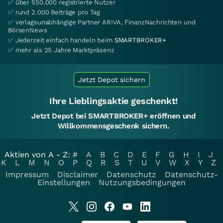
✅ über 550.000 registrierte Nutzer
✅ rund 2.000 Beiträge pro Tag
✅ verlagsunabhängige Partner ARIVA, FinanzNachrichten und
BörsenNews
✅ Jederzeit einfach handeln beim
SMARTBROKER+
✅ mehr als 25 Jahre Marktpräsenz
Jetzt Depot sichern
Ihre Lieblingsaktie geschenkt!
Jetzt Depot bei SMARTBROKER+ eröffnen und
Willkommensgeschenk sichern.
Aktien von A - Z:
#
A
B
C
D
E
F
G
H
I
J
K
L
M
N
O
P
Q
R
S
T
U
V
W
X
Y
Z
Impressum
Disclaimer
Datenschutz
Datenschutz-
Einstellungen
Nutzungsbedingungen