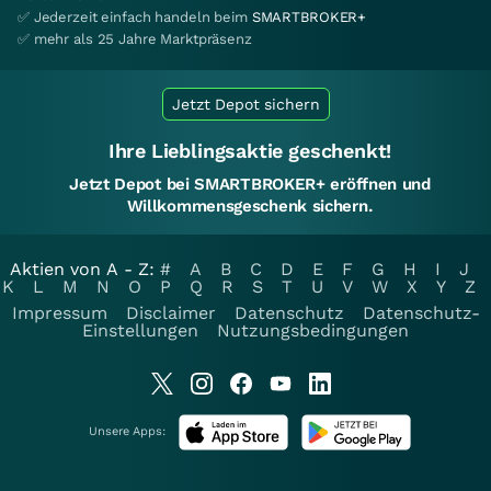
✅ Jederzeit einfach handeln beim
SMARTBROKER+
✅ mehr als 25 Jahre Marktpräsenz
Jetzt Depot sichern
Ihre Lieblingsaktie geschenkt!
Jetzt Depot bei SMARTBROKER+ eröffnen und
Willkommensgeschenk sichern.
Aktien von A - Z:
#
A
B
C
D
E
F
G
H
I
J
K
L
M
N
O
P
Q
R
S
T
U
V
W
X
Y
Z
Impressum
Disclaimer
Datenschutz
Datenschutz-
Einstellungen
Nutzungsbedingungen
Unsere Apps: