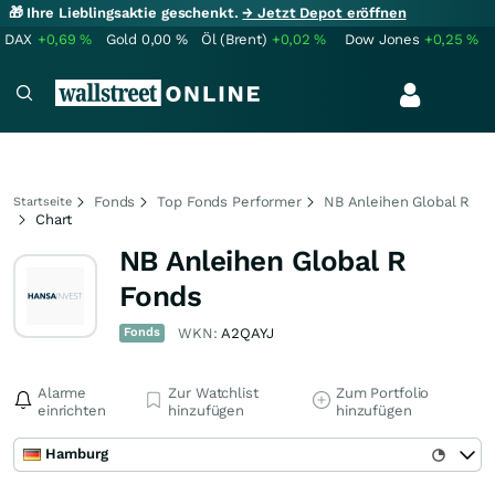
🎁 Ihre Lieblingsaktie geschenkt.
→ Jetzt Depot eröffnen
DAX
+0,69
%
Gold
0,00
%
Öl (Brent)
+0,02
%
Dow Jones
+0,25
%
Fonds
Top Fonds Performer
NB Anleihen Global R
Startseite
Chart
NB Anleihen Global R
Fonds
Fonds
WKN:
A2QAYJ
Alarme
Zur Watchlist
Zum Portfolio
einrichten
hinzufügen
hinzufügen
Hamburg