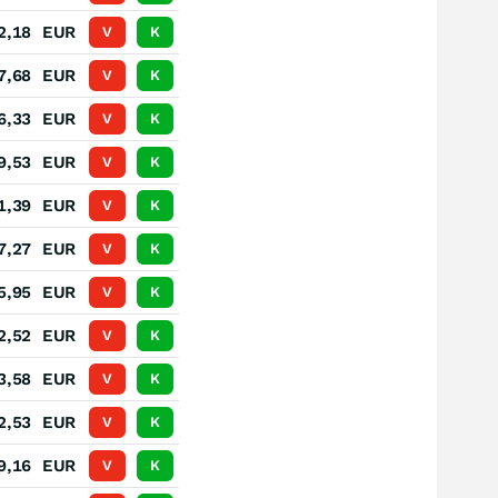
2,18
EUR
V
K
7,68
EUR
V
K
6,33
EUR
V
K
9,53
EUR
V
K
1,39
EUR
V
K
7,27
EUR
V
K
5,95
EUR
V
K
2,52
EUR
V
K
3,58
EUR
V
K
2,53
EUR
V
K
9,16
EUR
V
K