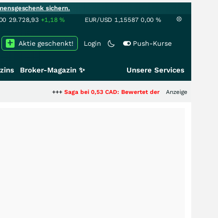
mensgeschenk sichern.
00
29.728,93
+1,18
%
EUR/USD
1,15587
0,00
%
Aktie geschenkt!
Login
Push-Kurse
zins
Broker-Magazin ✨
Unsere Services
+++
Saga bei 0,53 CAD: Bewertet der Markt noch immer nur die Hä
Anzeige