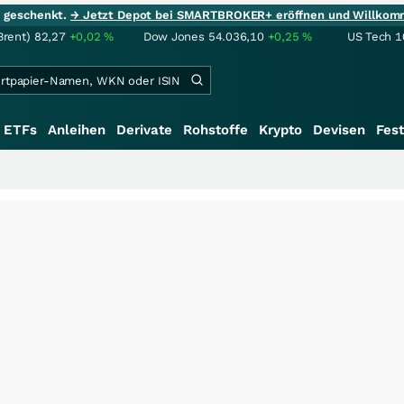
ie geschenkt.
→ Jetzt Depot bei SMARTBROKER+ eröffnen und Willkom
Brent)
82,27
+0,02
%
Dow Jones
54.036,10
+0,25
%
US Tech 1
ETFs
Anleihen
Derivate
Rohstoffe
Krypto
Devisen
Fest