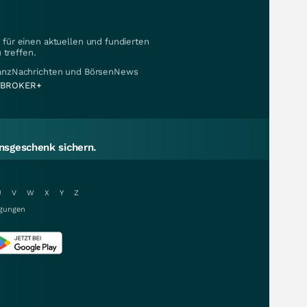
für einen aktuellen und fundierten
 treffen.
nanzNachrichten und BörsenNews
BROKER+
sgeschenk sichern.
U
V
W
X
Y
Z
gungen