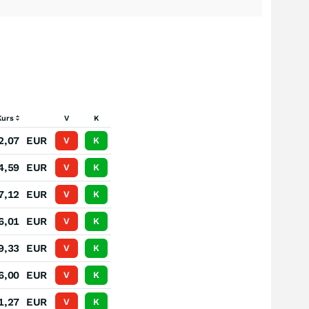
Kurs
V
K
2,07
EUR
V
K
4,59
EUR
V
K
7,12
EUR
V
K
6,01
EUR
V
K
9,33
EUR
V
K
6,00
EUR
V
K
1,27
EUR
V
K