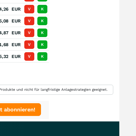
4,26
EUR
V
K
5,08
EUR
V
K
4,87
EUR
V
K
1,68
EUR
V
K
5,32
EUR
V
K
rodukte und nicht für langfristige Anlagestrategien geeignet.
t abonnieren!