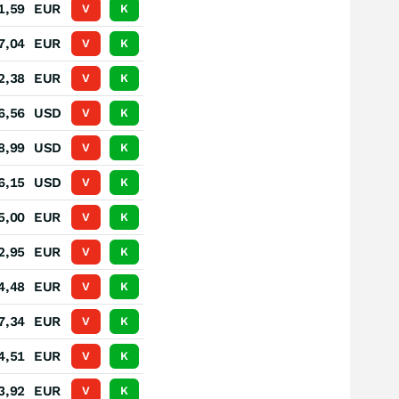
1,59
EUR
V
K
7,04
EUR
V
K
2,38
EUR
V
K
6,56
USD
V
K
8,99
USD
V
K
6,15
USD
V
K
5,00
EUR
V
K
2,95
EUR
V
K
4,48
EUR
V
K
7,34
EUR
V
K
4,51
EUR
V
K
3,92
EUR
V
K