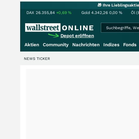
🎁 Ihre Lieblingsakt
DAX
26.355,84
+0,69
%
Gold
4.342,26
0,00
%
Öl (
Depot eröffnen
Aktien
Community
Nachrichten
Indizes
Fonds
NEWS TICKER