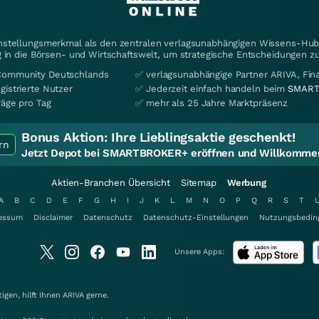
instellungsmerkmal als den zentralen verlagsunabhängigen Wissens-Hub 
 in die Börsen- und Wirtschaftswelt, um strategische Entscheidungen zu
Community Deutschlands
✅ verlagsunabhängige Partner ARIVA, Fi
gistrierte Nutzer
✅ Jederzeit einfach handeln beim
SMART
räge pro Tag
✅ mehr als 25 Jahre Marktpräsenz
Bonus Aktion:
Ihre Lieblingsaktie geschenkt!
rn
Jetzt Depot bei SMARTBROKER+ eröffnen und Willkommen
Aktien-Branchen Übersicht
Sitemap
Werbung
A
B
C
D
E
F
G
H
I
J
K
L
M
N
O
P
Q
R
S
T
essum
Disclaimer
Datenschutz
Datenschutz-Einstellungen
Nutzungsbedin
Unsere Apps:
gen, hilft Ihnen
ARIVA
gerne.