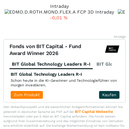
Intraday
-0,01
%
Anzeige
Fonds von BIT Capital - Fund
Award Winner 2026
BIT Global Technology Leaders R-I
BIT Global Fi
BIT Global Technology Leaders R-I
Schon heute in die KI-Gewinner und Technologieführer von
morgen investieren.
Zum Produkt
Kaufen
Den Verkaufsprospekt und die wesentlichen Anlegerinformationen können Sie
BIT Capital Webseite
jederzeit in deutscher Sprache als PDF auf der
herunterladen oder per E-Mail an BIT Capital anfordern. Die Fonds weisen
aufgrund ihrer Zusammensetzung und des möglichen Einsatzes von Derivaten
eine erhöhte Volatilität auf. Die bisherige Wertentwicklung ist kein Indikator für