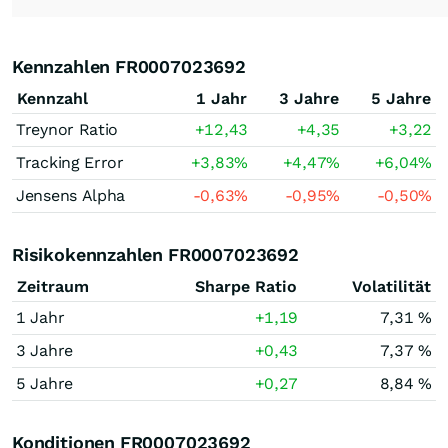
Kennzahlen FR0007023692
Kennzahl
1 Jahr
3 Jahre
5 Jahre
Treynor Ratio
+12,43
+4,35
+3,22
Tracking Error
+3,83
%
+4,47
%
+6,04
%
Jensens Alpha
-0,63
%
-0,95
%
-0,50
%
Risikokennzahlen FR0007023692
Zeitraum
Sharpe Ratio
Volatilität
1 Jahr
+1,19
7,31 %
3 Jahre
+0,43
7,37 %
5 Jahre
+0,27
8,84 %
Konditionen FR0007023692