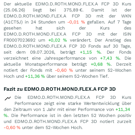
Der aktuelle EDMO.D.ROTH.MOND.FLEX.A FCP 3D Kurs
(
25.06.26
) liegt bei 375,89
€
. Damit ist der
EDMO.D.ROTH.MOND.FLEX.A FCP 3D mit der WKN
(A1CT5J) in 24 Stunden um
-0,01
%
gefallen. Auf 7 Tage
gesehen hat sich der Kurs des
EDMO.D.ROTH.MOND.FLEX.A FCP 3D mit der ISIN
FR0007023692 um
+0,02
%
verändert. Der Anstieg des
EDMO.D.ROTH.MOND.FLEX.A FCP 3D Fonds auf 30 Tage,
seit dem 09.07.2026, beträgt
+1,15
%
. Der Fonds
verzeichnet eine Jahresperformance von
+7,43
%
. Die
aktuelle Monatsperformance beträgt
+0,68
%
. Derzeit
notiert der Fonds mit
-0,60
%
unter seinem 52-Wochen
Hoch und
+11,36
%
über seinem 52-Wochen Tief.
Fazit zu EDMO.D.ROTH.MOND.FLEX.A FCP 3D
Die EDMO.D.ROTH.MOND.FLEX.A FCP 3D Kurs
Performance zeigt eine starke Wertentwicklung über
den Zeitraum von 1 Jahr mit einer Performance von
+11,34
%
. Die Performance ist in den letzten 52 Wochen positiv
und EDMO.D.ROTH.MOND.FLEX.A FCP 3D notiert zurzeit
-0,60
%
unter dem 52-Wochen Hoch.