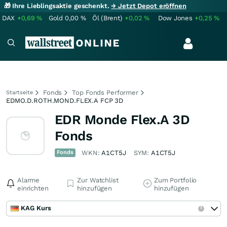
🎁 Ihre Lieblingsaktie geschenkt.
→ Jetzt Depot eröffnen
DAX
+0,69
%
Gold
0,00
%
Öl (Brent)
+0,02
%
Dow Jones
+0,25
%
Fonds
Top Fonds Performer
Startseite
EDMO.D.ROTH.MOND.FLEX.A FCP 3D
EDR Monde Flex.A 3D
Fonds
Fonds
WKN:
A1CT5J
SYM:
A1CT5J
Alarme
Zur Watchlist
Zum Portfolio
einrichten
hinzufügen
hinzufügen
KAG Kurs