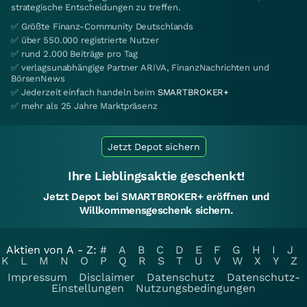
strategische Entscheidungen zu treffen.
✅ Größte Finanz-Community Deutschlands
✅ über 550.000 registrierte Nutzer
✅ rund 2.000 Beiträge pro Tag
✅ verlagsunabhängige Partner ARIVA, FinanzNachrichten und
BörsenNews
✅ Jederzeit einfach handeln beim
SMARTBROKER+
✅ mehr als 25 Jahre Marktpräsenz
Jetzt Depot sichern
Ihre Lieblingsaktie geschenkt!
Jetzt Depot bei SMARTBROKER+ eröffnen und
Willkommensgeschenk sichern.
Aktien von A - Z:
#
A
B
C
D
E
F
G
H
I
J
K
L
M
N
O
P
Q
R
S
T
U
V
W
X
Y
Z
Impressum
Disclaimer
Datenschutz
Datenschutz-
Einstellungen
Nutzungsbedingungen