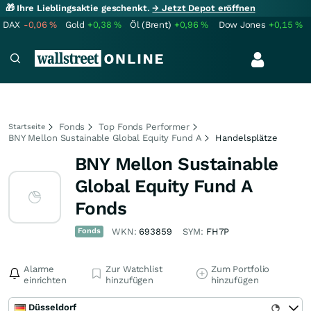
🎁 Ihre Lieblingsaktie geschenkt.
→ Jetzt Depot eröffnen
DAX
-0,06
%
Gold
+0,38
%
Öl (Brent)
+0,96
%
Dow Jones
+0,15
%
Fonds
Top Fonds Performer
Startseite
BNY Mellon Sustainable Global Equity Fund A
Handelsplätze
BNY Mellon Sustainable
Global Equity Fund A
Fonds
Fonds
WKN:
693859
SYM:
FH7P
Alarme
Zur Watchlist
Zum Portfolio
einrichten
hinzufügen
hinzufügen
Düsseldorf