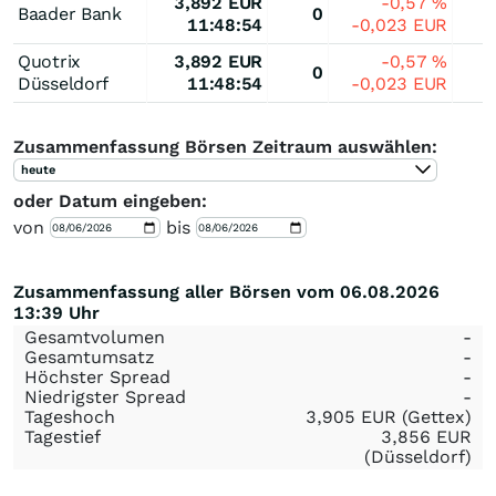
3,892
EUR
-0,57
%
Baader Bank
0
11:48:54
-0,023
EUR
Quotrix
3,892
EUR
-0,57
%
0
Düsseldorf
11:48:54
-0,023
EUR
Zusammenfassung Börsen Zeitraum auswählen:
heute
oder Datum eingeben:
von
bis
Zusammenfassung aller Börsen vom 06.08.2026
13:39 Uhr
Gesamtvolumen
-
Gesamtumsatz
-
Höchster Spread
-
Niedrigster Spread
-
Tageshoch
3,905
EUR
(Gettex)
Tagestief
3,856
EUR
(Düsseldorf)