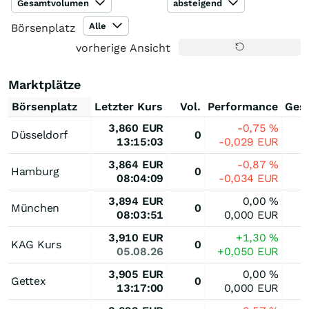
Gesamtvolumen
absteigend
Alle
Börsenplatz
vorherige Ansicht
Marktplätze
Börsenplatz
Letzter Kurs
Vol.
Performance
Ges
3,860
EUR
-0,75
%
Düsseldorf
0
13:15:03
-0,029
EUR
3,864
EUR
-0,87
%
Hamburg
0
08:04:09
-0,034
EUR
3,894
EUR
0,00
%
München
0
08:03:51
0,000
EUR
3,910
EUR
+1,30
%
KAG Kurs
0
05.08.26
+0,050
EUR
3,905
EUR
0,00
%
Gettex
0
13:17:00
0,000
EUR