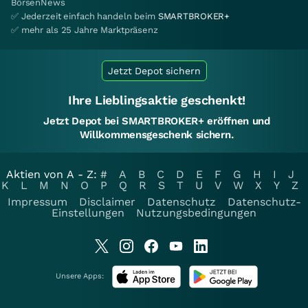
BörsenNews
✅ Jederzeit einfach handeln beim
SMARTBROKER+
✅ mehr als 25 Jahre Marktpräsenz
Jetzt Depot sichern
Ihre Lieblingsaktie geschenkt!
Jetzt Depot bei SMARTBROKER+ eröffnen und
Willkommensgeschenk sichern.
Aktien von A - Z:
#
A
B
C
D
E
F
G
H
I
J
K
L
M
N
O
P
Q
R
S
T
U
V
W
X
Y
Z
Impressum
Disclaimer
Datenschutz
Datenschutz-
Einstellungen
Nutzungsbedingungen
Unsere Apps: