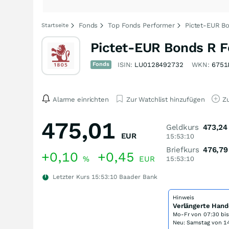
Fonds
Top Fonds Performer
Pictet-EUR B
Startseite
Pictet-EUR Bonds R 
Fonds
ISIN:
LU0128492732
WKN:
6751
Alarme einrichten
Zur Watchlist hinzufügen
Zu
475,01
Geldkurs
473,24
EUR
15:53:10
Briefkurs
476,79
+0,10
+0,45
%
EUR
15:53:10
Letzter Kurs
15:53:10
Baader Bank
Hinweis
Verlängerte Hand
Mo-Fr von
07:30 bi
Neu: Samstag von 14