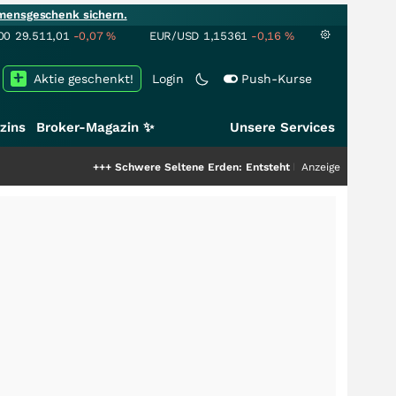
mensgeschenk sichern.
00
29.511,01
-0,07
%
EUR/USD
1,15361
-0,16
%
Aktie geschenkt!
Login
Push-Kurse
zins
Broker-Magazin ✨
Unsere Services
+++
Schwere Seltene Erden: Entsteht hier die nächste Milliard
Anzeige