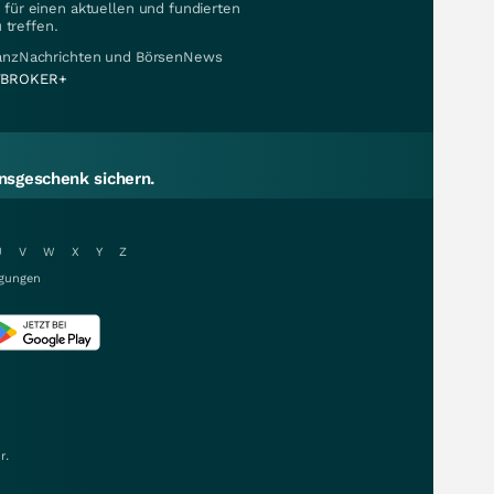
für einen aktuellen und fundierten
 treffen.
nanzNachrichten und BörsenNews
BROKER+
sgeschenk sichern.
U
V
W
X
Y
Z
gungen
r.