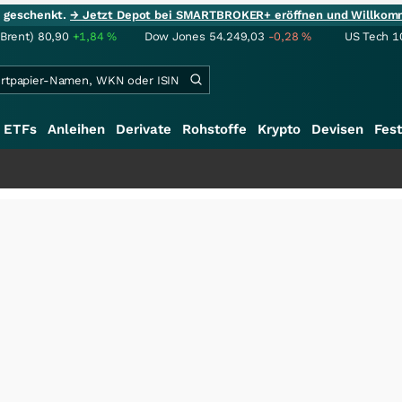
ie geschenkt.
→ Jetzt Depot bei SMARTBROKER+ eröffnen und Willkom
(Brent)
80,90
+1,84
%
Dow Jones
54.249,03
-0,28
%
US Tech 1
ETFs
Anleihen
Derivate
Rohstoffe
Krypto
Devisen
Fest