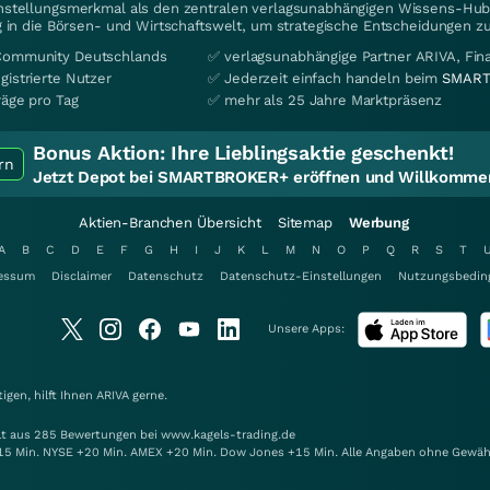
instellungsmerkmal als den zentralen verlagsunabhängigen Wissens-Hub 
 in die Börsen- und Wirtschaftswelt, um strategische Entscheidungen zu
Community Deutschlands
✅ verlagsunabhängige Partner ARIVA, Fi
gistrierte Nutzer
✅ Jederzeit einfach handeln beim
SMART
räge pro Tag
✅ mehr als 25 Jahre Marktpräsenz
Bonus Aktion:
Ihre Lieblingsaktie geschenkt!
rn
Jetzt Depot bei SMARTBROKER+ eröffnen und Willkommen
Aktien-Branchen Übersicht
Sitemap
Werbung
A
B
C
D
E
F
G
H
I
J
K
L
M
N
O
P
Q
R
S
T
essum
Disclaimer
Datenschutz
Datenschutz-Einstellungen
Nutzungsbedin
Unsere Apps:
gen, hilft Ihnen
ARIVA
gerne.
elt aus 285 Bewertungen bei www.kagels-trading.de
15 Min. NYSE +20 Min. AMEX +20 Min. Dow Jones +15 Min. Alle Angaben ohne Gewäh