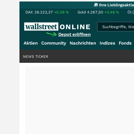
🎁 Ihre Lieblingsakt
DAX
26.222,37
+0,09
%
Gold
4.267,50
+0,48
%
Öl 
Depot eröffnen
Aktien
Community
Nachrichten
Indizes
Fonds
NEWS TICKER