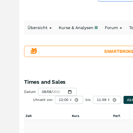
Übersicht
Kurse & Analysen
Forum
T
🎁
SMARTBROKER+
Times and Sales
Datum
Akt
Uhrzeit von
bis
Zeit
Kurs
Perf.