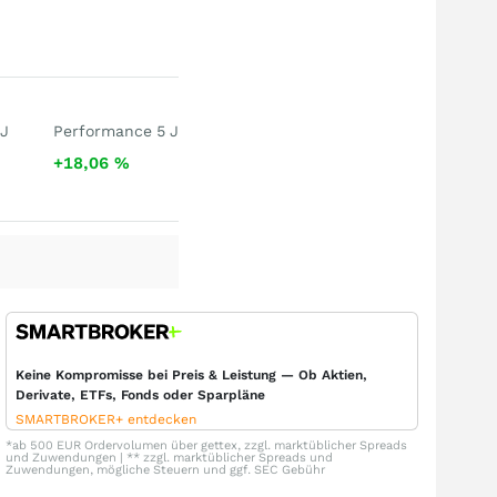
 J
Performance 5 J
+18,06
%
Keine Kompromisse bei Preis & Leistung — Ob Aktien,
Derivate, ETFs, Fonds oder Sparpläne
SMARTBROKER+ entdecken
*ab 500 EUR Ordervolumen über gettex, zzgl. marktüblicher Spreads
und Zuwendungen | ** zzgl. marktüblicher Spreads und
Zuwendungen, mögliche Steuern und ggf. SEC Gebühr