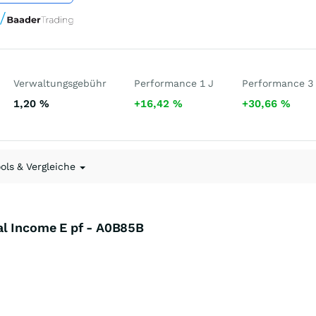
Verwaltungsgebühr
Performance 1 J
Performance 3
1,20
%
+16,42
%
+30,66
%
ools & Vergleiche
al Income E pf - A0B85B