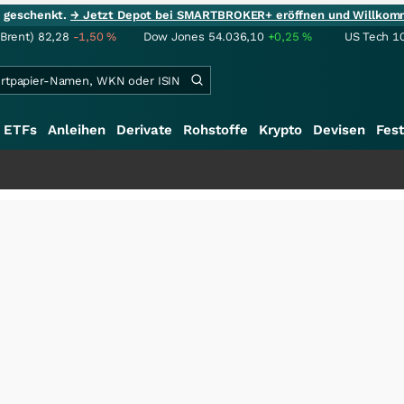
ie geschenkt.
→ Jetzt Depot bei SMARTBROKER+ eröffnen und Willkom
(Brent)
82,28
-1,50
%
Dow Jones
54.036,10
+0,25
%
US Tech 1
ETFs
Anleihen
Derivate
Rohstoffe
Krypto
Devisen
Fest