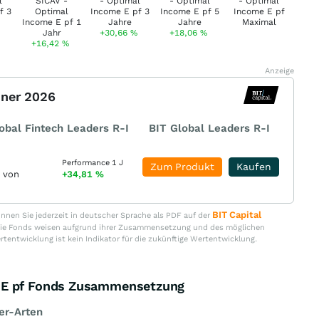
+30,66
%
+18,06
%
+16,42
%
Anzeige
nner 2026
obal Fintech Leaders R-I
BIT Global Leaders R-I
Performance 1 J
Zum Produkt
Kaufen
r von
+34,81
%
BIT Capital
nen Sie jederzeit in deutscher Sprache als PDF auf der
. Die Fonds weisen aufgrund ihrer Zusammensetzung und des möglichen
ertentwicklung ist kein Indikator für die zukünftige Wertentwicklung.
 E pf Fonds Zusammensetzung
er-Arten