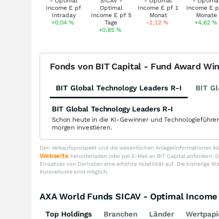
+0,04
%
-2,12
%
+4,62
%
+0,85
%
Fonds von BIT Capital - Fund Award Wi
BIT Global Technology Leaders R-I
BIT Gl
BIT Global Technology Leaders R-I
Schon heute in die KI-Gewinner und Technologieführe
morgen investieren.
Den Verkaufsprospekt und die wesentlichen Anlegerinformationen kön
Webseite
herunterladen oder per E-Mail an BIT Capital anfordern
Einsatzes von Derivaten eine erhöhte Volatilität auf. Die bisherige W
Kursverluste sind möglich.
AXA World Funds SICAV - Optimal Income
Top Holdings
Branchen
Länder
Wertpapi