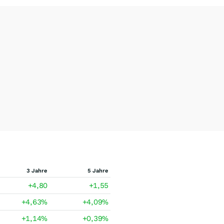
3 Jahre
5 Jahre
+4,80
+1,55
+4,63
%
+4,09
%
+1,14
%
+0,39
%