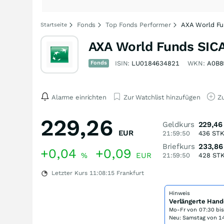
Fonds
Top Fonds Performer
AXA World Fu
Startseite
AXA World Funds SICA
Fonds
ISIN:
LU0184634821
WKN:
A0B8
Alarme einrichten
Zur Watchlist hinzufügen
Zu
229,26
Geldkurs
229,46
EUR
21:59:50
436
ST
Briefkurs
233,86
+0,04
+0,09
%
EUR
21:59:50
428
ST
Letzter Kurs
11:08:15
Frankfurt
Hinweis
Verlängerte Hand
Mo-Fr von
07:30 bi
Neu: Samstag von 14