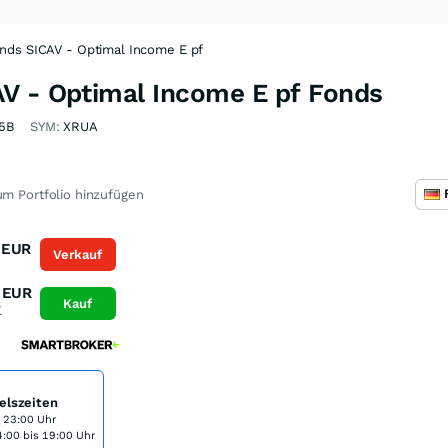
nds SICAV - Optimal Income E pf
V - Optimal Income E pf Fonds
5B
SYM:
XRUA
m Portfolio hinzufügen
EUR
Verkauf
K
EUR
Kauf
K
elszeiten
s 23:00 Uhr
:00 bis 19:00 Uhr