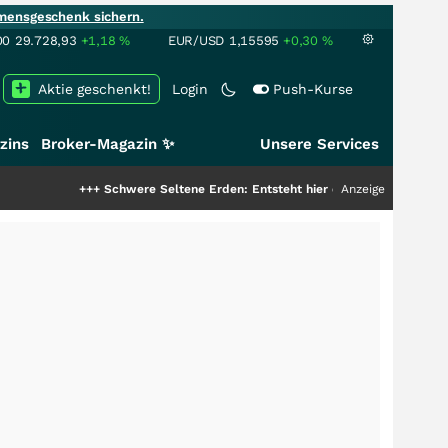
mensgeschenk sichern.
00
29.728,93
+1,18
%
EUR/USD
1,15595
+0,30
%
Aktie geschenkt!
Login
Push-Kurse
zins
Broker-Magazin ✨
Unsere Services
+++
Schwere Seltene Erden: Entsteht hier die nächste Milliardenstory?
Anzeige
++