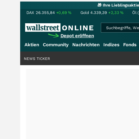
🎁 Ihre Lieblingsakt
DAX
26.355,84
+0,69
%
Gold
4.339,39
+2,33
%
Öl 
Depot eröffnen
Aktien
Community
Nachrichten
Indizes
Fonds
NEWS TICKER