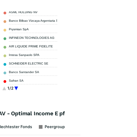
ASML HOLDING NV
6,62 %
Banco Bilbao Vizcaya Argentaria SA
3,45 %
Prysmian SpA
2,96 %
INFINEON TECHNOLOGIES AG
1,96 %
AIR LIQUIDE PRIME FIDELITE
1,90 %
Intesa Sanpaolo SPA
1,85 %
SCHNEIDER ELECTRIC SE
1,75 %
Banco Santander SA
1,71 %
Safran SA
1,63 %
1/2
Astrazeneca Plc
1,56 %
Sonstige
74,61 %
V - Optimal Income E pf
lechtester Fonds
Peergroup