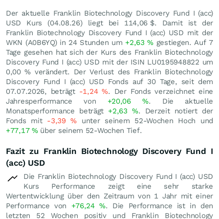
Der aktuelle Franklin Biotechnology Discovery Fund I (acc)
USD Kurs (
04.08.26
) liegt bei 114,06
$
. Damit ist der
Franklin Biotechnology Discovery Fund I (acc) USD mit der
WKN (A0B6YQ) in 24 Stunden um
+2,63
%
gestiegen. Auf 7
Tage gesehen hat sich der Kurs des Franklin Biotechnology
Discovery Fund I (acc) USD mit der ISIN LU0195948822 um
0,00
%
verändert. Der Verlust des Franklin Biotechnology
Discovery Fund I (acc) USD Fonds auf 30 Tage, seit dem
07.07.2026, beträgt
-1,24
%
. Der Fonds verzeichnet eine
Jahresperformance von
+20,06
%
. Die aktuelle
Monatsperformance beträgt
+2,63
%
. Derzeit notiert der
Fonds mit
-3,39
%
unter seinem 52-Wochen Hoch und
+77,17
%
über seinem 52-Wochen Tief.
Fazit zu Franklin Biotechnology Discovery Fund I
(acc) USD
Die Franklin Biotechnology Discovery Fund I (acc) USD
Kurs Performance zeigt eine sehr starke
Wertentwicklung über den Zeitraum von 1 Jahr mit einer
Performance von
+76,24
%
. Die Performance ist in den
letzten 52 Wochen positiv und Franklin Biotechnology