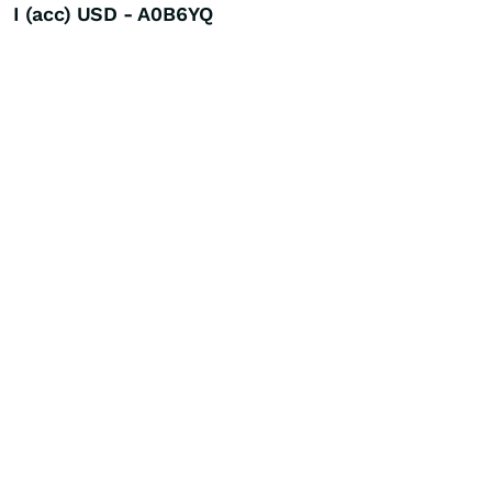
I (acc) USD - A0B6YQ