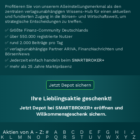
Profitieren Sie von unserem Alleinstellungsmerkmal als den
zentralen verlagsunabhängigen Wissens-Hub für einen aktuellen
und fundierten Zugang in die Börsen- und Wirtschaftswelt, um
strategische Entscheidungen zu treffen.
✅ Größte Finanz-Community Deutschlands
✅ über 550.000 registrierte Nutzer
✅ rund 2.000 Beiträge pro Tag
✅ verlagsunabhängige Partner ARIVA, FinanzNachrichten und
BörsenNews
✅ Jederzeit einfach handeln beim
SMARTBROKER+
✅ mehr als 25 Jahre Marktpräsenz
Jetzt Depot sichern
Ihre Lieblingsaktie geschenkt!
Jetzt Depot bei SMARTBROKER+ eröffnen und
Willkommensgeschenk sichern.
Aktien von A - Z:
#
A
B
C
D
E
F
G
H
I
J
K
L
M
N
O
P
Q
R
S
T
U
V
W
X
Y
Z