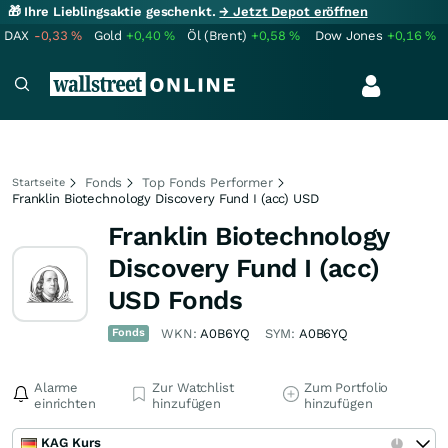
🎁 Ihre Lieblingsaktie geschenkt.
→ Jetzt Depot eröffnen
DAX
-0,33
%
Gold
+0,40
%
Öl (Brent)
+0,58
%
Dow Jones
+0,16
%
Fonds
Top Fonds Performer
Startseite
Franklin Biotechnology Discovery Fund I (acc) USD
Franklin Biotechnology
Discovery Fund I (acc)
USD Fonds
Fonds
WKN:
A0B6YQ
SYM:
A0B6YQ
Alarme
Zur Watchlist
Zum Portfolio
einrichten
hinzufügen
hinzufügen
KAG Kurs