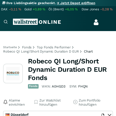
🎁 Ihre Lieblingsaktie geschenkt.
→ Jetzt Depot eröffnen
DAX
-0,11
%
Gold
+0,89
%
Öl (Brent)
+6,05
%
Dow Jones
-0,28
%
Fonds
Top Fonds Performer
Startseite
Robeco QI Long/Short Dynamic Duration D EUR
Chart
Robeco QI Long/Short
Dynamic Duration D EUR
Fonds
Fonds
WKN:
A0HGD3
SYM:
FHQN
Alarme
Zur Watchlist
Zum Portfolio
einrichten
hinzufügen
hinzufügen
Düsseldorf