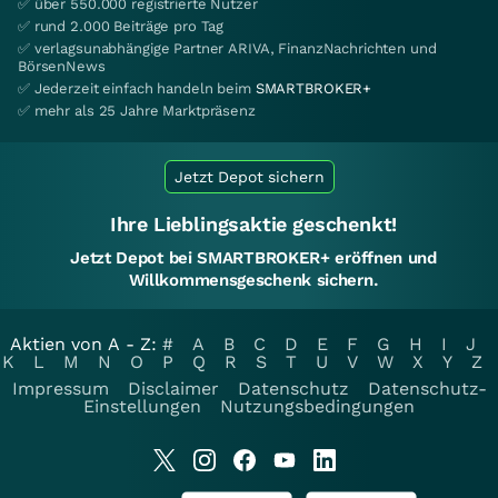
✅ über 550.000 registrierte Nutzer
✅ rund 2.000 Beiträge pro Tag
✅ verlagsunabhängige Partner ARIVA, FinanzNachrichten und
BörsenNews
✅ Jederzeit einfach handeln beim
SMARTBROKER+
✅ mehr als 25 Jahre Marktpräsenz
Jetzt Depot sichern
Ihre Lieblingsaktie geschenkt!
Jetzt Depot bei SMARTBROKER+ eröffnen und
Willkommensgeschenk sichern.
Aktien von A - Z:
#
A
B
C
D
E
F
G
H
I
J
K
L
M
N
O
P
Q
R
S
T
U
V
W
X
Y
Z
Impressum
Disclaimer
Datenschutz
Datenschutz-
Einstellungen
Nutzungsbedingungen