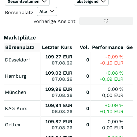
Gesamtvolumen
absteigend
Alle
Börsenplatz
vorherige Ansicht
Marktplätze
Börsenplatz
Letzter Kurs
Vol.
Performance
Ges
109,27
EUR
-0,09
%
Düsseldorf
0
07.08.26
-0,10
EUR
109,02
EUR
+0,08
%
Hamburg
0
07.08.26
+0,09
EUR
109,96
EUR
0,00
%
München
0
07.08.26
0,00
EUR
109,94
EUR
+0,09
%
KAG Kurs
0
06.08.26
+0,10
EUR
109,87
EUR
0,00
%
Gettex
0
07.08.26
0,00
EUR