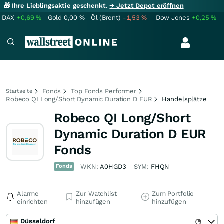
🎁 Ihre Lieblingsaktie geschenkt.
→ Jetzt Depot eröffnen
DAX
+0,69
%
Gold
0,00
%
Öl (Brent)
-1,53
%
Dow Jones
+0,25
%
Fonds
Top Fonds Performer
Startseite
Robeco QI Long/Short Dynamic Duration D EUR
Handelsplätze
Robeco QI Long/Short
Dynamic Duration D EUR
Fonds
Fonds
WKN:
A0HGD3
SYM:
FHQN
Alarme
Zur Watchlist
Zum Portfolio
einrichten
hinzufügen
hinzufügen
Düsseldorf