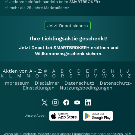
✅ Jederzeit einfach handeln beim
SMARTBROKER+
✅ mehr als 25 Jahre Marktpräsenz
Jetzt Depot sichern
Ihre Lieblingsaktie geschenkt!
Jetzt Depot bei SMARTBROKER+ eröffnen und
Willkommensgeschenk sichern.
Aktien von A - Z:
#
A
B
C
D
E
F
G
H
I
J
K
L
M
N
O
P
Q
R
S
T
U
V
W
X
Y
Z
Impressum
Disclaimer
Datenschutz
Datenschutz-
Einstellungen
Nutzungsbedingungen
Unsere Apps:
Wenn Sie Kursdaten, Widgets oder andere Finanzinformationen benötigen, hilft