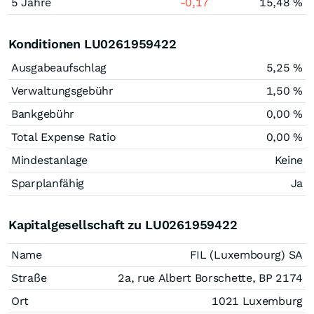
5 Jahre
-0,17
15,48 %
Konditionen LU0261959422
Ausgabeaufschlag
5,25 %
Verwaltungsgebühr
1,50 %
Bankgebühr
0,00 %
Total Expense Ratio
0,00 %
Mindestanlage
Keine
Sparplanfähig
Ja
Kapitalgesellschaft zu LU0261959422
Name
FIL (Luxembourg) SA
Straße
2a, rue Albert Borschette, BP 2174
Ort
1021 Luxemburg