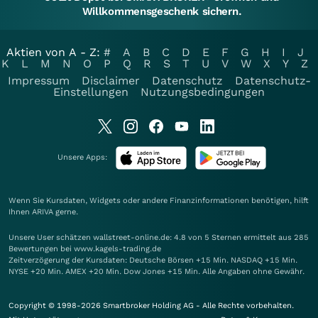
Willkommensgeschenk sichern.
Aktien von A - Z:
#
A
B
C
D
E
F
G
H
I
J
K
L
M
N
O
P
Q
R
S
T
U
V
W
X
Y
Z
Impressum
Disclaimer
Datenschutz
Datenschutz-
Einstellungen
Nutzungsbedingungen
Unsere Apps:
Wenn Sie Kursdaten, Widgets oder andere Finanzinformationen benötigen, hilft
Ihnen
ARIVA
gerne.
Unsere User schätzen wallstreet-online.de: 4.8 von 5 Sternen ermittelt aus 285
Bewertungen bei www.kagels-trading.de
Zeitverzögerung der Kursdaten: Deutsche Börsen +15 Min. NASDAQ +15 Min.
NYSE +20 Min. AMEX +20 Min. Dow Jones +15 Min. Alle Angaben ohne Gewähr.
Copyright © 1998-2026 Smartbroker Holding AG - Alle Rechte vorbehalten.