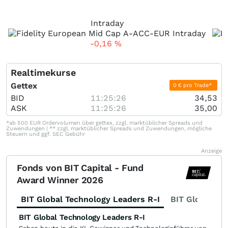
Intraday
-0,16
%
Realtimekurse
Gettex
0 € pro Trade*
BID
11:25:26
34,53
ASK
11:25:26
35,00
*ab 500 EUR Ordervolumen über gettex, zzgl. marktüblicher Spreads und
Zuwendungen | ** zzgl. marktüblicher Spreads und Zuwendungen, mögliche
Steuern und ggf. SEC Gebühr
Anzeige
Fonds von BIT Capital - Fund
Award Winner 2026
BIT Global Technology Leaders R-I
BIT Global Fi
BIT Global Technology Leaders R-I