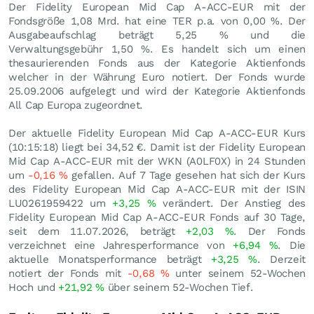
Der Fidelity European Mid Cap A-ACC-EUR mit der
Fondsgröße 1,08 Mrd. hat eine TER p.a. von 0,00 %. Der
Ausgabeaufschlag beträgt 5,25 % und die
Verwaltungsgebühr 1,50 %. Es handelt sich um einen
thesaurierenden Fonds aus der Kategorie Aktienfonds
welcher in der Währung Euro notiert. Der Fonds wurde
25.09.2006 aufgelegt und wird der Kategorie Aktienfonds
All Cap Europa zugeordnet.
Der aktuelle Fidelity European Mid Cap A-ACC-EUR Kurs
(10:15:18) liegt bei 34,52
€
. Damit ist der Fidelity European
Mid Cap A-ACC-EUR mit der WKN (A0LF0X) in 24 Stunden
um
-0,16
%
gefallen. Auf 7 Tage gesehen hat sich der Kurs
des Fidelity European Mid Cap A-ACC-EUR mit der ISIN
LU0261959422 um
+3,25
%
verändert. Der Anstieg des
Fidelity European Mid Cap A-ACC-EUR Fonds auf 30 Tage,
seit dem 11.07.2026, beträgt
+2,03
%
. Der Fonds
verzeichnet eine Jahresperformance von
+6,94
%
. Die
aktuelle Monatsperformance beträgt
+3,25
%
. Derzeit
notiert der Fonds mit
-0,68
%
unter seinem 52-Wochen
Hoch und
+21,92
%
über seinem 52-Wochen Tief.