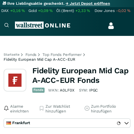
🎁 Ihre Lieblingsaktie geschenkt.
→ Jetzt Depot eröffnen
DAX
+0,16
%
Gold
+0,09
%
Öl (Brent)
+2,33
%
Dow Jones
-0,02
%
Fonds
Top Fonds Performer
Startseite
Fidelity European Mid Cap A-ACC-EUR
Fidelity European Mid Cap
A-ACC-EUR Fonds
Fonds
WKN:
A0LF0X
SYM:
IPGC
Alarme
Zur Watchlist
Zum Portfolio
einrichten
hinzufügen
hinzufügen
Frankfurt