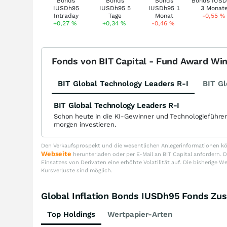
-0,55
%
+0,27
%
+0,34
%
-0,46
%
Fonds von BIT Capital - Fund Award Wi
BIT Global Technology Leaders R-I
BIT Gl
BIT Global Technology Leaders R-I
Schon heute in die KI-Gewinner und Technologieführe
morgen investieren.
Den Verkaufsprospekt und die wesentlichen Anlegerinformationen kön
Webseite
herunterladen oder per E-Mail an BIT Capital anfordern
Einsatzes von Derivaten eine erhöhte Volatilität auf. Die bisherige W
Kursverluste sind möglich.
Global Inflation Bonds IUSDh95 Fonds Z
Top Holdings
Wertpapier-Arten