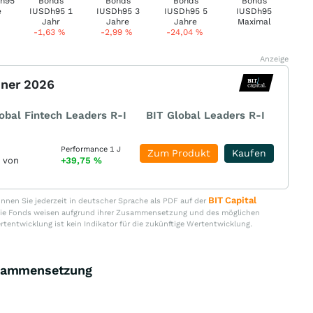
-1,63
%
-2,99
%
-24,04
%
Anzeige
nner 2026
obal Fintech Leaders R-I
BIT Global Leaders R-I
Performance 1 J
Zum Produkt
Kaufen
r von
+39,75
%
BIT Capital
nen Sie jederzeit in deutscher Sprache als PDF auf der
. Die Fonds weisen aufgrund ihrer Zusammensetzung und des möglichen
ertentwicklung ist kein Indikator für die zukünftige Wertentwicklung.
usammensetzung