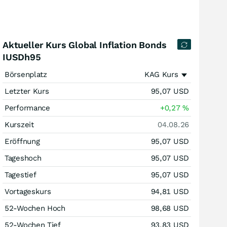
Aktueller Kurs Global Inflation Bonds
IUSDh95
Börsenplatz
KAG Kurs
Letzter Kurs
95,07
USD
Performance
+0,27
%
Kurszeit
04.08.26
Eröffnung
95,07
USD
Tageshoch
95,07
USD
Tagestief
95,07
USD
Vortageskurs
94,81
USD
52-Wochen Hoch
98,68
USD
52-Wochen Tief
93,83
USD