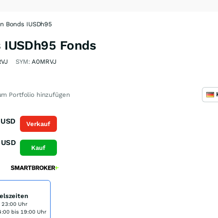
ion Bonds IUSDh95
ds IUSDh95 Fonds
VJ
SYM:
A0MRVJ
m Portfolio hinzufügen
USD
Verkauf
USD
Kauf
elszeiten
s 23:00 Uhr
:00 bis 19:00 Uhr