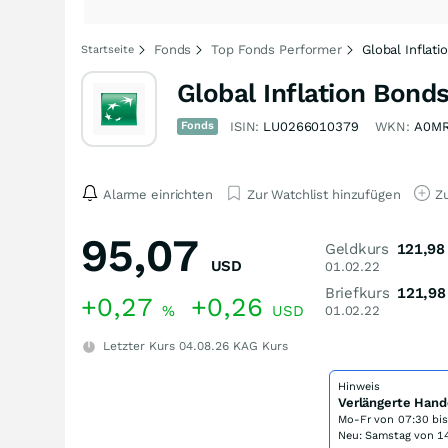
Fonds
Top Fonds Performer
Global Inflat
Startseite
Global Inflation Bon
Fonds
ISIN:
LU0266010379
WKN:
A0MR
Alarme einrichten
Zur Watchlist hinzufügen
Zu
95,07
Geldkurs
121,98
USD
01.02.22
Briefkurs
121,98
+0,27
+0,26
%
USD
01.02.22
Letzter Kurs
04.08.26
KAG Kurs
Hinweis
Verlängerte Hand
Mo-Fr von
07:30 bi
Neu: Samstag von 14