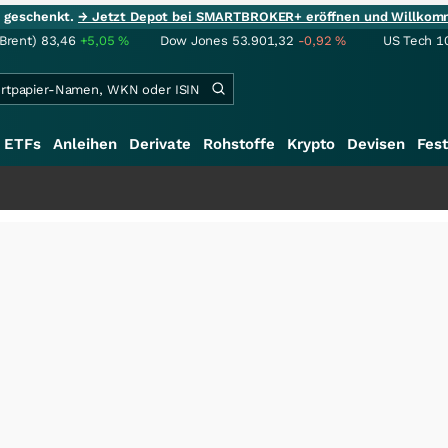
ie geschenkt.
→ Jetzt Depot bei SMARTBROKER+ eröffnen und Willkom
(Brent)
83,46
+5,05
%
Dow Jones
53.901,32
-0,92
%
US Tech 1
ETFs
Anleihen
Derivate
Rohstoffe
Krypto
Devisen
Fest