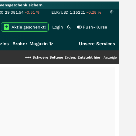
mensgeschenk sichern.
00
29.381,54
-0,51
%
EUR/USD
1,15221
-0,28
%
Aktie geschenkt!
Login
Push-Kurse
zins
Broker-Magazin ✨
Unsere Services
+++
Schwere Seltene Erden: Entsteht hier die nächste Milliardenstory
Anzeige