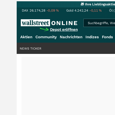
🎁 Ihre Lieblingsakt
DAX
26.174,28
-0,09
%
Gold
4.242,24
-0,11
%
Öl 
Depot eröffnen
Aktien
Community
Nachrichten
Indizes
Fonds
NEWS TICKER