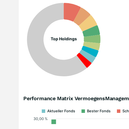
Top Holdings
Performance Matrix VermoegensManagemen
Aktueller Fonds
Bester Fonds
Sch
30,00 %