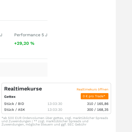
 J
Performance 5 J
+29,20
%
Realtimekurse
Realtimekurs öffnen
0 € pro Trade*
Gettex
Stück /
BID
13:03:30
310
/
165,86
Stück /
ASK
13:03:30
300
/
168,35
*ab 500 EUR Ordervolumen über gettex, zzgl. marktüblicher Spreads
und Zuwendungen | ** zzgl. marktüblicher Spreads und
Zuwendungen, mögliche Steuern und ggf. SEC Gebühr