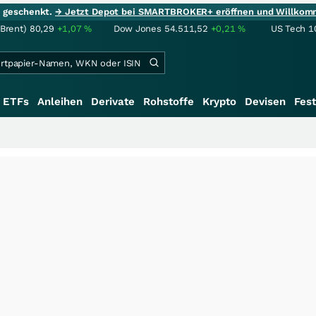
ie geschenkt.
→ Jetzt Depot bei SMARTBROKER+ eröffnen und Willkom
(Brent)
80,29
+1,07
%
Dow Jones
54.511,52
+0,21
%
US Tech 1
ETFs
Anleihen
Derivate
Rohstoffe
Krypto
Devisen
Fest