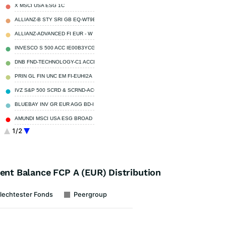
X MSCI USA ESG 1C
7,84 %
ALLIANZ-B STY SRI GB EQ-WT9E
5,36 %
ALLIANZ-ADVANCED FI EUR - W
5,29 %
INVESCO S 500 ACC IE00B3YCGJ38
4,36 %
DNB FND-TECHNOLOGY-C1 ACCEUR
3,78 %
PRIN GL FIN UNC EM FI-EUHI2A
3,23 %
IVZ S&P 500 SCRD & SCRND-ACC
3,20 %
BLUEBAY INV GR EUR AGG BD-I
3,06 %
AMUNDI MSCI USA ESG BROAD
2,98 %
1/2
Sonstige
60,90 %
t Balance FCP A (EUR) Distribution
lechtester Fonds
Peergroup