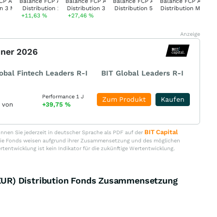
+11,63
%
+27,46
%
Anzeige
nner 2026
obal Fintech Leaders R-I
BIT Global Leaders R-I
Performance 1 J
Zum Produkt
Kaufen
r von
+39,75
%
BIT Capital
nen Sie jederzeit in deutscher Sprache als PDF auf der
. Die Fonds weisen aufgrund ihrer Zusammensetzung und des möglichen
ertentwicklung ist kein Indikator für die zukünftige Wertentwicklung.
UR) Distribution Fonds Zusammensetzung