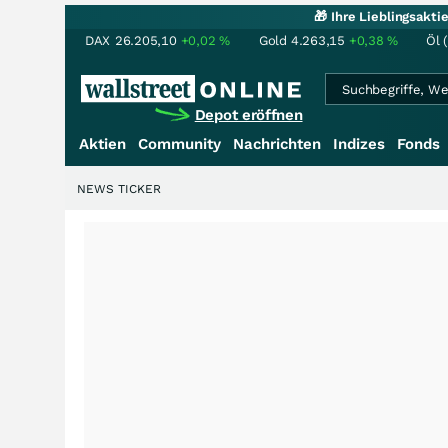
🎁 Ihre Lieblingsakt
DAX
26.205,10
+0,02
%
Gold
4.263,15
+0,38
%
Öl 
Depot eröffnen
Aktien
Community
Nachrichten
Indizes
Fonds
NEWS TICKER