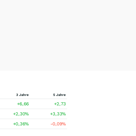
3 Jahre
5 Jahre
+6,66
+2,73
+2,30
%
+3,33
%
+0,36
%
-0,09
%