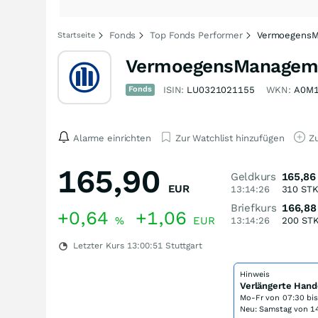
Fonds
Top Fonds Performer
VermoegensMa
Startseite
VermoegensManagemen
Fonds
ISIN:
LU0321021155
WKN:
A0M
Alarme einrichten
Zur Watchlist hinzufügen
Zu
165,90
Geldkurs
165,86
EUR
13:14:26
310
ST
Briefkurs
166,88
+0,64
+1,06
%
EUR
13:14:26
200
ST
Letzter Kurs
13:00:51
Stuttgart
Hinweis
Verlängerte Hand
Mo-Fr von
07:30 bi
Neu: Samstag von 14