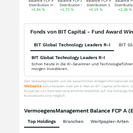
+0,64
%
+1,73
%
+0,15
%
+2,36
%
Fonds von BIT Capital - Fund Award Wi
BIT Global Technology Leaders R-I
BIT Gl
BIT Global Technology Leaders R-I
Schon heute in die KI-Gewinner und Technologieführe
morgen investieren.
Den Verkaufsprospekt und die wesentlichen Anlegerinformationen kön
Webseite
herunterladen oder per E-Mail an BIT Capital anfordern
Einsatzes von Derivaten eine erhöhte Volatilität auf. Die bisherige W
Kursverluste sind möglich.
VermoegensManagement Balance FCP A (E
Top Holdings
Branchen
Wertpapier-Arten