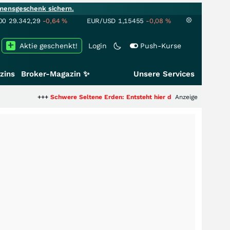
mensgeschenk sichern.
00
29.342,29
-0,64
%
EUR/USD
1,15455
-0,08
%
Aktie geschenkt!
Login
Push-Kurse
zins
Broker-Magazin ✨
Unsere Services
+++
Schwere Seltene Erden: Entsteht hier die nächste Milliardenstory?
Anzeige
+++