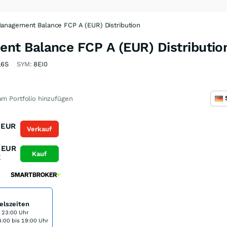
nagement Balance FCP A (EUR) Distribution
t Balance FCP A (EUR) Distributio
16S
SYM:
8EI0
m Portfolio hinzufügen
EUR
Verkauf
K
EUR
Kauf
K
elszeiten
s 23:00 Uhr
:00 bis 19:00 Uhr