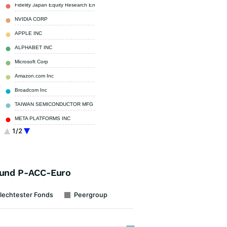
Fidelity Japan Equity Research Enhanced UCITS ETF
5,00 %
NVIDIA CORP
4,90 %
APPLE INC
4,20 %
ALPHABET INC
4,00 %
Microsoft Corp
2,90 %
Amazon.com Inc
2,70 %
Broadcom Inc
1,80 %
TAIWAN SEMICONDUCTOR MFG CO LTD
1,70 %
META PLATFORMS INC
1,40 %
1/2
Samsung Electronics Co Ltd
1,30 %
Sonstige
70,10 %
 Fund P-ACC-Euro
lechtester Fonds
Peergroup