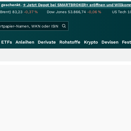
ie geschenkt.
→ Jetzt Depot bei SMARTBROKER+ eröffnen und Willkom
(Brent)
83,23
-0,37
%
Dow Jones
53.866,74
-0,06
%
US Tech 1
ETFs
Anleihen
Derivate
Rohstoffe
Krypto
Devisen
Fest