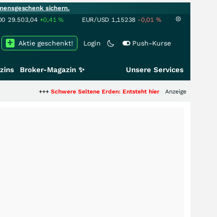
mensgeschenk sichern.
00
29.503,04
+0,41
%
EUR/USD
1,15238
-0,01
%
Aktie geschenkt!
Login
Push-Kurse
zins
Broker-Magazin ✨
Unsere Services
+++
Schwere Seltene Erden: Entsteht hier die nächste Milliardenstory?
Anzeige