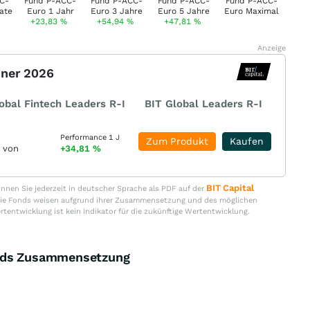
+23,83
%
+54,94
%
+47,81
%
Anzeige
nner 2026
obal Fintech Leaders R-I
BIT Global Leaders R-I
Performance 1 J
Zum Produkt
Kaufen
r von
+34,81
%
BIT Capital
nen Sie jederzeit in deutscher Sprache als PDF auf der
. Die Fonds weisen aufgrund ihrer Zusammensetzung und des möglichen
ertentwicklung ist kein Indikator für die zukünftige Wertentwicklung.
onds Zusammensetzung