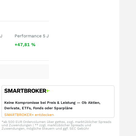
 J
Performance 5 J
+47,81
%
Keine Kompromisse bei Preis & Leistung — Ob Aktien,
Derivate, ETFs, Fonds oder Sparpläne
SMARTBROKER+ entdecken
*ab 500 EUR Ordervolumen über gettex, zzgl. marktüblicher Spreads
und Zuwendungen | ** zzgl. marktüblicher Spreads und
Zuwendungen, mögliche Steuern und ggf. SEC Gebühr