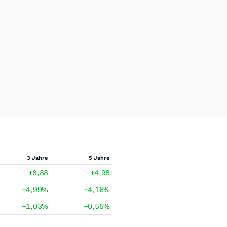
3 Jahre
5 Jahre
+8,88
+4,98
+4,99
%
+4,16
%
+1,03
%
+0,55
%