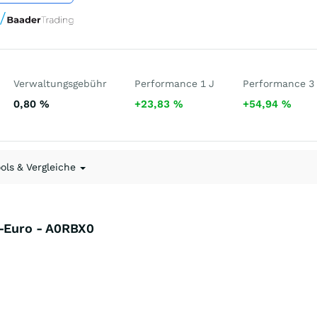
Verwaltungsgebühr
Performance 1 J
Performance 3
0,80
%
+23,83
%
+54,94
%
ools & Vergleiche
C-Euro - A0RBX0