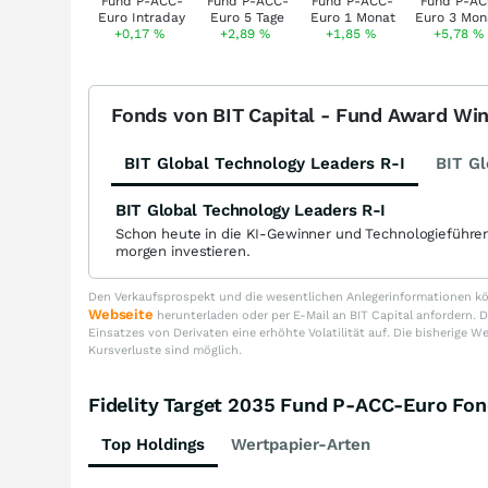
+0,17
%
+2,89
%
+1,85
%
+5,78
%
Fonds von BIT Capital - Fund Award Wi
BIT Global Technology Leaders R-I
BIT Gl
BIT Global Technology Leaders R-I
Schon heute in die KI-Gewinner und Technologieführe
morgen investieren.
Den Verkaufsprospekt und die wesentlichen Anlegerinformationen kön
Webseite
herunterladen oder per E-Mail an BIT Capital anfordern
Einsatzes von Derivaten eine erhöhte Volatilität auf. Die bisherige W
Kursverluste sind möglich.
Fidelity Target 2035 Fund P-ACC-Euro F
Top Holdings
Wertpapier-Arten