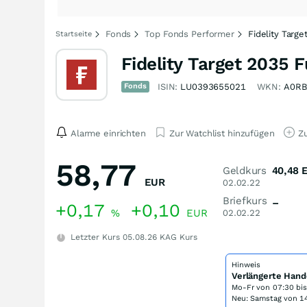
Fonds
Top Fonds Performer
Fidelity Targ
Startseite
Fidelity Target 2035
Fonds
ISIN:
LU0393655021
WKN:
A0RB
Alarme einrichten
Zur Watchlist hinzufügen
Zu
58,77
Geldkurs
40,48
EUR
02.02.22
Briefkurs
–
+0,17
+0,10
%
EUR
02.02.22
Letzter Kurs
05.08.26
KAG Kurs
Hinweis
Verlängerte Hand
Mo-Fr von
07:30 bi
Neu: Samstag von 14