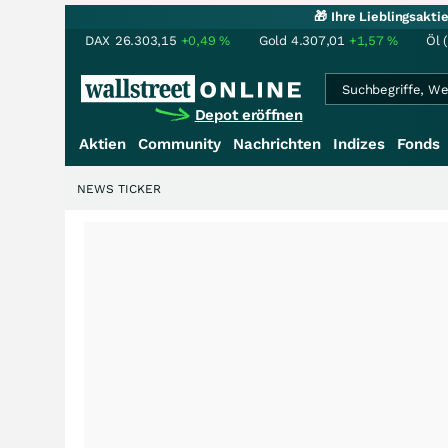
🎁 Ihre Lieblingsakt
DAX
26.303,15
+0,49
%
Gold
4.307,01
+1,57
%
Öl 
Depot eröffnen
Aktien
Community
Nachrichten
Indizes
Fonds
NEWS TICKER