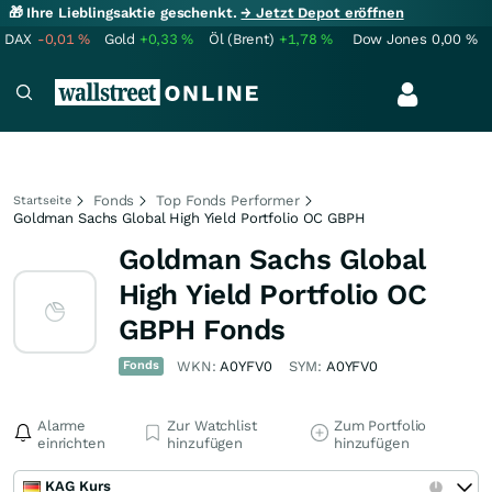
🎁 Ihre Lieblingsaktie geschenkt.
→ Jetzt Depot eröffnen
DAX
-0,01
%
Gold
+0,33
%
Öl (Brent)
+1,78
%
Dow Jones
0,00
%
Fonds
Top Fonds Performer
Startseite
Goldman Sachs Global High Yield Portfolio OC GBPH
Goldman Sachs Global
High Yield Portfolio OC
GBPH Fonds
Fonds
WKN:
A0YFV0
SYM:
A0YFV0
Alarme
Zur Watchlist
Zum Portfolio
einrichten
hinzufügen
hinzufügen
KAG Kurs