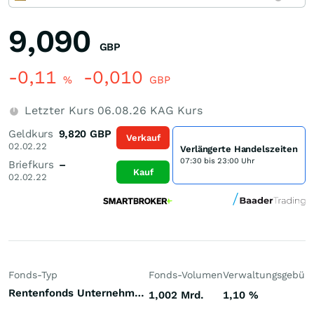
9,090
GBP
-0,11
-0,010
%
GBP
Letzter Kurs
06.08.26
KAG Kurs
Geldkurs
9,820
GBP
Verkauf
02.02.22
Verlängerte Handelszeiten
07:30 bis 23:00 Uhr
Briefkurs
–
Kauf
02.02.22
Fonds-Typ
Fonds-Volumen
Verwaltungsgebüh
Rentenfonds Unternehmensanleihen höherverzinst Welt Hartwährungen (Welt)
1,002 Mrd.
1,10
%