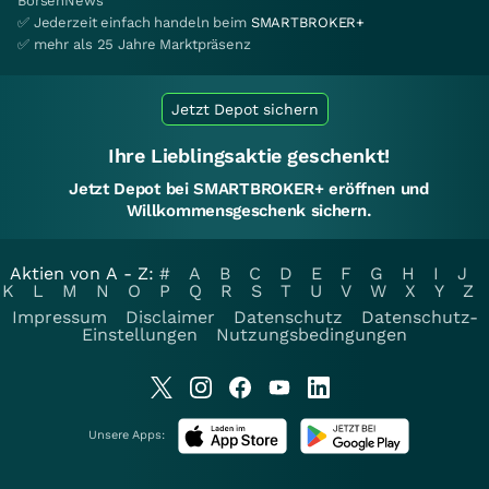
BörsenNews
✅ Jederzeit einfach handeln beim
SMARTBROKER+
✅ mehr als 25 Jahre Marktpräsenz
Jetzt Depot sichern
Ihre Lieblingsaktie geschenkt!
Jetzt Depot bei SMARTBROKER+ eröffnen und
Willkommensgeschenk sichern.
Aktien von A - Z:
#
A
B
C
D
E
F
G
H
I
J
K
L
M
N
O
P
Q
R
S
T
U
V
W
X
Y
Z
Impressum
Disclaimer
Datenschutz
Datenschutz-
Einstellungen
Nutzungsbedingungen
Unsere Apps: