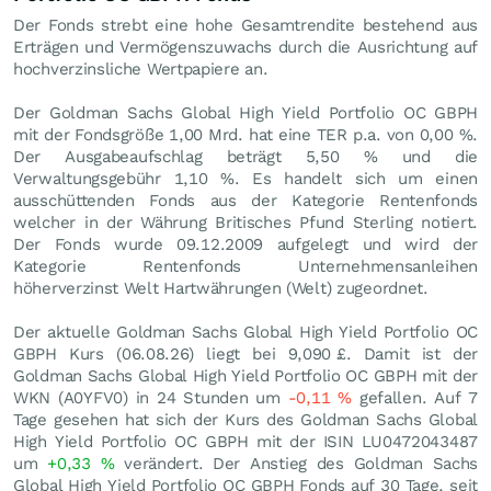
Der Fonds strebt eine hohe Gesamtrendite bestehend aus
Erträgen und Vermögenszuwachs durch die Ausrichtung auf
hochverzinsliche Wertpapiere an.
Der Goldman Sachs Global High Yield Portfolio OC GBPH
mit der Fondsgröße 1,00 Mrd. hat eine TER p.a. von 0,00 %.
Der Ausgabeaufschlag beträgt 5,50 % und die
Verwaltungsgebühr 1,10 %. Es handelt sich um einen
ausschüttenden Fonds aus der Kategorie Rentenfonds
welcher in der Währung Britisches Pfund Sterling notiert.
Der Fonds wurde 09.12.2009 aufgelegt und wird der
Kategorie Rentenfonds Unternehmensanleihen
höherverzinst Welt Hartwährungen (Welt) zugeordnet.
Der aktuelle Goldman Sachs Global High Yield Portfolio OC
GBPH Kurs (
06.08.26
) liegt bei 9,090
£
. Damit ist der
Goldman Sachs Global High Yield Portfolio OC GBPH mit der
WKN (A0YFV0) in 24 Stunden um
-0,11
%
gefallen. Auf 7
Tage gesehen hat sich der Kurs des Goldman Sachs Global
High Yield Portfolio OC GBPH mit der ISIN LU0472043487
um
+0,33
%
verändert. Der Anstieg des Goldman Sachs
Global High Yield Portfolio OC GBPH Fonds auf 30 Tage, seit