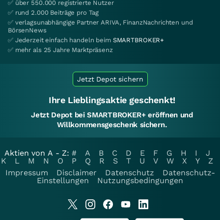
✅ über 550.000 registrierte Nutzer
✅ rund 2.000 Beiträge pro Tag
✅ verlagsunabhängige Partner ARIVA, FinanzNachrichten und
BörsenNews
✅ Jederzeit einfach handeln beim
SMARTBROKER+
✅ mehr als 25 Jahre Marktpräsenz
Jetzt Depot sichern
Ihre Lieblingsaktie geschenkt!
Jetzt Depot bei SMARTBROKER+ eröffnen und
Willkommensgeschenk sichern.
Aktien von A - Z:
#
A
B
C
D
E
F
G
H
I
J
K
L
M
N
O
P
Q
R
S
T
U
V
W
X
Y
Z
Impressum
Disclaimer
Datenschutz
Datenschutz-
Einstellungen
Nutzungsbedingungen