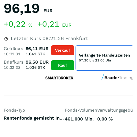
96,19
EUR
+0,22
+0,21
%
EUR
Letzter Kurs
08:21:26
Frankfurt
Geldkurs
96,11
EUR
Verkauf
10:32:31
1.041
STK
Verlängerte Handelszeiten
07:30 bis 23:00 Uhr
Briefkurs
96,58
EUR
Kauf
10:32:33
1.036
STK
Fonds-Typ
Fonds-Volumen
Verwaltungsgebüh
Rentenfonds gemischt Investment Grade Europa Euro
461,000 Mio.
0,00
%