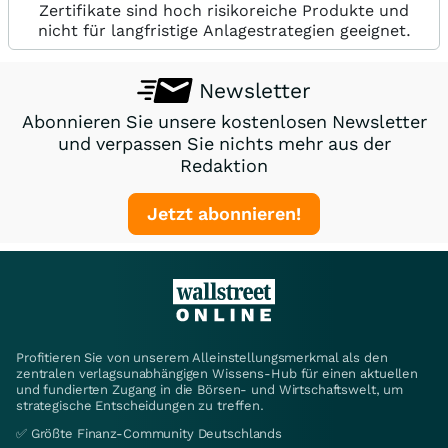
Zertifikate sind hoch risikoreiche Produkte und
nicht für langfristige Anlagestrategien geeignet.
Newsletter
Abonnieren Sie unsere kostenlosen Newsletter
und verpassen Sie nichts mehr aus der
Redaktion
Jetzt abonnieren!
Profitieren Sie von unserem Alleinstellungsmerkmal als den
zentralen verlagsunabhängigen Wissens-Hub für einen aktuellen
und fundierten Zugang in die Börsen- und Wirtschaftswelt, um
strategische Entscheidungen zu treffen.
✅ Größte Finanz-Community Deutschlands