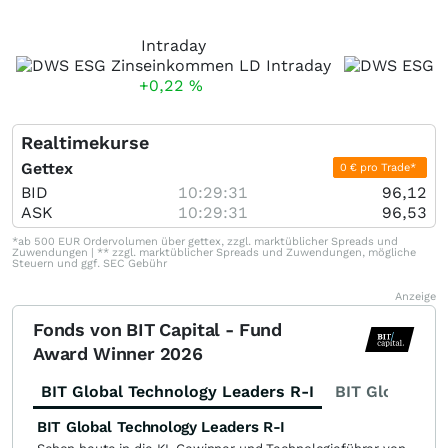
Intraday
+0,22
%
Realtimekurse
Gettex
0 € pro Trade*
BID
10:29:31
96,12
ASK
10:29:31
96,53
*ab 500 EUR Ordervolumen über gettex, zzgl. marktüblicher Spreads und
Zuwendungen | ** zzgl. marktüblicher Spreads und Zuwendungen, mögliche
Steuern und ggf. SEC Gebühr
Anzeige
Fonds von BIT Capital - Fund
Award Winner 2026
BIT Global Technology Leaders R-I
BIT Global Fi
BIT Global Technology Leaders R-I