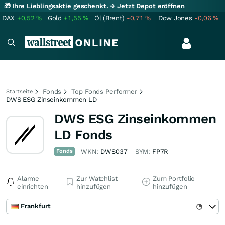
🎁 Ihre Lieblingsaktie geschenkt.
→ Jetzt Depot eröffnen
DAX
+0,52
%
Gold
+1,55
%
Öl (Brent)
-0,71
%
Dow Jones
-0,06
%
Fonds
Top Fonds Performer
Startseite
DWS ESG Zinseinkommen LD
DWS ESG Zinseinkommen
LD Fonds
Fonds
WKN:
DWS037
SYM:
FP7R
Alarme
Zur Watchlist
Zum Portfolio
einrichten
hinzufügen
hinzufügen
Frankfurt