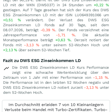
liegt bei 96,19
€
. Damit ist der DWS ESG Zinseinkommen
LD mit der WKN (DWS037) in 24 Stunden um
+0,22
%
gestiegen. Auf 7 Tage gesehen hat sich der Kurs des DWS
ESG Zinseinkommen LD mit der ISIN LU0649391066 um
+0,51
%
verändert. Der Verlust des DWS ESG
Zinseinkommen LD Fonds auf 30 Tage, seit dem
08.07.2026, beträgt
-0,39
%
. Der Fonds verzeichnet eine
Jahresperformance von
-1,71
%
. Die aktuelle
Monatsperformance beträgt
+0,63
%
. Derzeit notiert der
Fonds mit
-3,13
%
unter seinem 52-Wochen Hoch und
+2,13
%
über seinem 52-Wochen Tief.
Fazit zu DWS ESG Zinseinkommen LD
Die DWS ESG Zinseinkommen LD Kurs Performance
zeigt eine schwache Wertentwicklung über den
Zeitraum von 1 Jahr mit einer Performance von
-1,15
%
.
Die Performance ist in den letzten 52 Wochen negativ und
DWS ESG Zinseinkommen LD notiert zurzeit
-3,13
%
unter
dem 52-Wochen Hoch.
Im Durchschnitt erleiden 7 von 10 Kleinanlegern
Verluste beim Handel mit Turbo-Zertifikaten. Turbo-