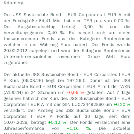
Kriterien).
Der JSS Sustainable Bond - EUR Corporates I EUR A mit
der Fondsgröße 84,41 Mio. hat eine TER p.a. von 0,00 %.
Der Ausgabeaufschlag beträgt 0,00 % und die
Verwaltungsgebühr 0,40 %. Es handelt sich um einen
thesaurierenden Fonds aus der Kategorie Rentenfonds
welcher in der Währung Euro notiert. Der Fonds wurde
20.02.2012 aufgelegt und wird der Kategorie Rentenfonds
Unternehmensanleihen Investment Grade Welt Euro
zugeordnet.
Der aktuelle JSS Sustainable Bond - EUR Corporates I EUR
A Kurs (
06.08.26
) liegt bei 197,26
€
. Damit ist der JSS
Sustainable Bond - EUR Corporates I EUR A mit der WKN
(A1J07H) in 24 Stunden um
-0,05
%
gefallen. Auf 7 Tage
gesehen hat sich der Kurs des JSS Sustainable Bond - EUR
Corporates I EUR A mit der ISIN LU0734492860 um
+0,20
%
verändert. Der Anstieg des JSS Sustainable Bond - EUR
Corporates I EUR A Fonds auf 30 Tage, seit dem
10.07.2026, beträgt
+0,12
%
. Der Fonds verzeichnet eine
Jahresperformance von
+1,16
%
. Die aktuelle