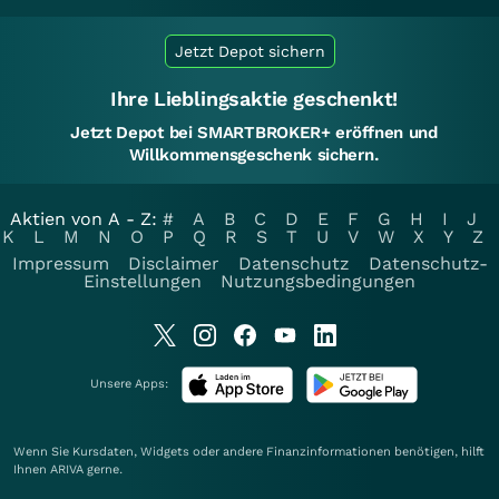
Jetzt Depot sichern
Ihre Lieblingsaktie geschenkt!
Jetzt Depot bei SMARTBROKER+ eröffnen und
Willkommensgeschenk sichern.
Aktien von A - Z:
#
A
B
C
D
E
F
G
H
I
J
K
L
M
N
O
P
Q
R
S
T
U
V
W
X
Y
Z
Impressum
Disclaimer
Datenschutz
Datenschutz-
Einstellungen
Nutzungsbedingungen
Unsere Apps:
Wenn Sie Kursdaten, Widgets oder andere Finanzinformationen benötigen, hilft
Ihnen
ARIVA
gerne.