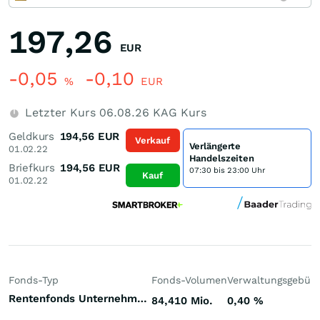
197,26
EUR
-0,05
-0,10
%
EUR
Letzter Kurs
06.08.26
KAG Kurs
Geldkurs
194,56
EUR
Verkauf
Verlängerte
01.02.22
Handelszeiten
Briefkurs
194,56
EUR
07:30 bis 23:00 Uhr
Kauf
01.02.22
Fonds-Typ
Fonds-Volumen
Verwaltungsgebüh
Rentenfonds Unternehmensanleihen Investment Grade Welt Euro
84,410 Mio.
0,40
%