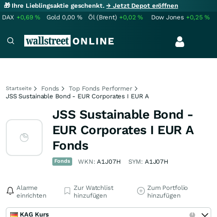
🎁 Ihre Lieblingsaktie geschenkt.
→ Jetzt Depot eröffnen
DAX
+0,69
%
Gold
0,00
%
Öl (Brent)
+0,02
%
Dow Jones
+0,25
%
Fonds
Top Fonds Performer
Startseite
JSS Sustainable Bond - EUR Corporates I EUR A
JSS Sustainable Bond -
EUR Corporates I EUR A
Fonds
Fonds
WKN:
A1J07H
SYM:
A1J07H
Alarme
Zur Watchlist
Zum Portfolio
einrichten
hinzufügen
hinzufügen
KAG Kurs