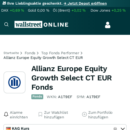
🎁 Ihre Lieblingsaktie geschenkt.
→ Jetzt Depot eröffnen
DAX
+0,69
%
Gold
0,00
%
Öl (Brent)
+0,02
%
Dow Jones
+0,25
%
Fonds
Top Fonds Performer
Startseite
Allianz Europe Equity Growth Select CT EUR
Allianz Europe Equity
Growth Select CT EUR
Fonds
Fonds
WKN:
A1T9EF
SYM:
A1T9EF
Alarme
Zur Watchlist
Zum Portfolio
einrichten
hinzufügen
hinzufügen
KAG Kurs