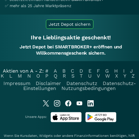
✅ mehr als 25 Jahre Marktpräsenz
Jetzt Depot sichern
Ihre Lieblingsaktie geschenkt!
Jetzt Depot bei SMARTBROKER+ eröffnen und
Willkommensgeschenk sichern.
Aktien von A - Z:
#
A
B
C
D
E
F
G
H
I
J
K
L
M
N
O
P
Q
R
S
T
U
V
W
X
Y
Z
Impressum
Disclaimer
Datenschutz
Datenschutz-
Einstellungen
Nutzungsbedingungen
Unsere Apps:
Wenn Sie Kursdaten, Widgets oder andere Finanzinformationen benötigen, hilft