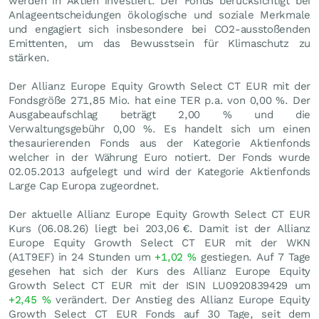
werden in Aktien investiert. Der Fonds berücksichtigt bei
Anlageentscheidungen ökologische und soziale Merkmale
und engagiert sich insbesondere bei CO2-ausstoßenden
Emittenten, um das Bewusstsein für Klimaschutz zu
stärken.
Der Allianz Europe Equity Growth Select CT EUR mit der
Fondsgröße 271,85 Mio. hat eine TER p.a. von 0,00 %. Der
Ausgabeaufschlag beträgt 2,00 % und die
Verwaltungsgebühr 0,00 %. Es handelt sich um einen
thesaurierenden Fonds aus der Kategorie Aktienfonds
welcher in der Währung Euro notiert. Der Fonds wurde
02.05.2013 aufgelegt und wird der Kategorie Aktienfonds
Large Cap Europa zugeordnet.
Der aktuelle Allianz Europe Equity Growth Select CT EUR
Kurs (
06.08.26
) liegt bei 203,06
€
. Damit ist der Allianz
Europe Equity Growth Select CT EUR mit der WKN
(A1T9EF) in 24 Stunden um
+1,02
%
gestiegen. Auf 7 Tage
gesehen hat sich der Kurs des Allianz Europe Equity
Growth Select CT EUR mit der ISIN LU0920839429 um
+2,45
%
verändert. Der Anstieg des Allianz Europe Equity
Growth Select CT EUR Fonds auf 30 Tage, seit dem