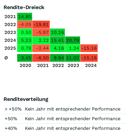
Rendite-Dreieck
2021
14.80
2022
-4.05
-19.81
2023
0.50
-5.97
10.26
2024
5.23
2.22
15.41
20.79
2025
0.79
-2.44
4.16
1.24
-15.16
Ø
3.45
-6.50
9.94
11.02
-15.16
2020
2021
2022
2023
2024
Renditeverteilung
> +50%
Kein Jahr mit entsprechender Performance
+50%
Kein Jahr mit entsprechender Performance
+40%
Kein Jahr mit entsprechender Performance