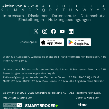
Aktien von A - Z:
#
A
B
C
D
E
F
G
H
I
J
K
L
M
N
O
P
Q
R
S
T
U
V
W
X
Y
Z
Impressum
Disclaimer
Datenschutz
Datenschutz-
Einstellungen
Nutzungsbedingungen
Unsere Apps:
Wenn Sie Kursdaten, Widgets oder andere Finanzinformationen benötigen, hilft
Ihnen
ARIVA
gerne.
Unsere User schätzen wallstreet-online.de: 4.8 von 5 Sternen ermittelt aus 285
Bewertungen bei www.kagels-trading.de
Zeitverzögerung der Kursdaten: Deutsche Börsen +15 Min. NASDAQ +15 Min.
NYSE +20 Min. AMEX +20 Min. Dow Jones +15 Min. Alle Angaben ohne Gewähr.
Copyright © 1998-2026 Smartbroker Holding AG - Alle Rechte vorbehalten.
Mit Unterstützung von:
Daten & Kurse von: