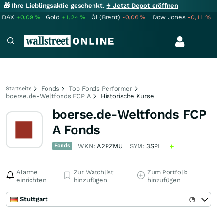
🎁 Ihre Lieblingsaktie geschenkt.
→ Jetzt Depot eröffnen
DAX
+0,09
%
Gold
+1,24
%
Öl (Brent)
-0,06
%
Dow Jones
-0,11
%
Fonds
Top Fonds Performer
Startseite
boerse.de-Weltfonds FCP A
Historische Kurse
boerse.de-Weltfonds FCP
A Fonds
Fonds
WKN:
A2PZMU
SYM:
3SPL
Alarme
Zur Watchlist
Zum Portfolio
einrichten
hinzufügen
hinzufügen
Stuttgart