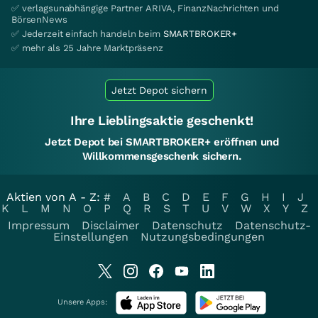
✅ verlagsunabhängige Partner ARIVA, FinanzNachrichten und
BörsenNews
✅ Jederzeit einfach handeln beim
SMARTBROKER+
✅ mehr als 25 Jahre Marktpräsenz
Jetzt Depot sichern
Ihre Lieblingsaktie geschenkt!
Jetzt Depot bei SMARTBROKER+ eröffnen und
Willkommensgeschenk sichern.
Aktien von A - Z:
#
A
B
C
D
E
F
G
H
I
J
K
L
M
N
O
P
Q
R
S
T
U
V
W
X
Y
Z
Impressum
Disclaimer
Datenschutz
Datenschutz-
Einstellungen
Nutzungsbedingungen
Unsere Apps: