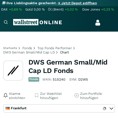
🎁 Ihre Lieblingsaktie geschenkt.
→ Jetzt Depot eröffnen
DAX
+0,69
%
Gold
0,00
%
Öl (Brent)
+0,02
%
Dow Jones
+0,25
%
Fonds
Top Fonds Performer
Startseite
DWS German Small/Mid Cap LD
Chart
DWS German Small/Mid
Cap LD Fonds
Fonds
WKN:
515240
SYM:
D2W5
Alarme
Zur Watchlist
Zum Portfolio
einrichten
hinzufügen
hinzufügen
Frankfurt