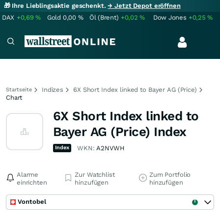
🎁 Ihre Lieblingsaktie geschenkt.
→ Jetzt Depot eröffnen
DAX
+0,69
%
Gold
0,00
%
Öl (Brent)
+0,02
%
Dow Jones
+0,25
%
Indizes
6X Short Index linked to Bayer AG (Price)
Startseite
Chart
6X Short Index linked to
Bayer AG (Price) Index
Index
WKN:
A2NVWH
Alarme
Zur Watchlist
Zum Portfolio
einrichten
hinzufügen
hinzufügen
Vontobel