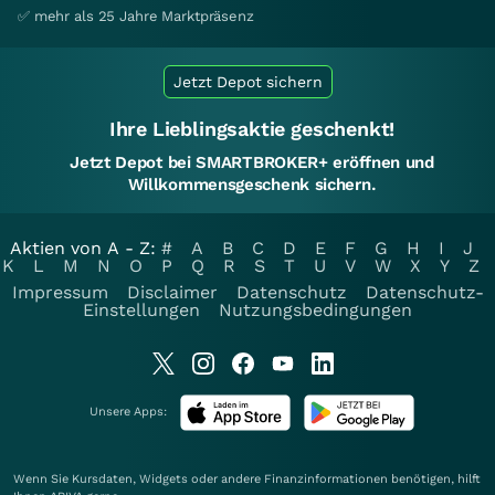
✅ mehr als 25 Jahre Marktpräsenz
Jetzt Depot sichern
Ihre Lieblingsaktie geschenkt!
Jetzt Depot bei SMARTBROKER+ eröffnen und
Willkommensgeschenk sichern.
Aktien von A - Z:
#
A
B
C
D
E
F
G
H
I
J
K
L
M
N
O
P
Q
R
S
T
U
V
W
X
Y
Z
Impressum
Disclaimer
Datenschutz
Datenschutz-
Einstellungen
Nutzungsbedingungen
Unsere Apps:
Wenn Sie Kursdaten, Widgets oder andere Finanzinformationen benötigen, hilft