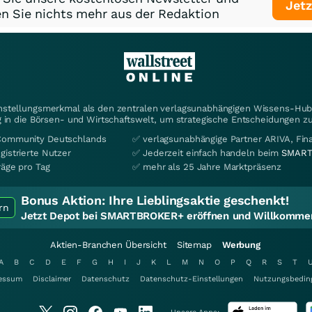
Jetz
n Sie nichts mehr aus der Redaktion
instellungsmerkmal als den zentralen verlagsunabhängigen Wissens-Hub 
 in die Börsen- und Wirtschaftswelt, um strategische Entscheidungen zu
Community Deutschlands
✅ verlagsunabhängige Partner ARIVA, Fi
gistrierte Nutzer
✅ Jederzeit einfach handeln beim
SMART
räge pro Tag
✅ mehr als 25 Jahre Marktpräsenz
Bonus Aktion:
Ihre Lieblingsaktie geschenkt!
rn
Jetzt Depot bei SMARTBROKER+ eröffnen und Willkommen
Aktien-Branchen Übersicht
Sitemap
Werbung
A
B
C
D
E
F
G
H
I
J
K
L
M
N
O
P
Q
R
S
T
essum
Disclaimer
Datenschutz
Datenschutz-Einstellungen
Nutzungsbedin