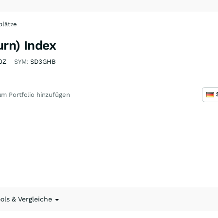
plätze
rn) Index
0Z
SYM:
SD3GHB
m Portfolio hinzufügen
ools & Vergleiche