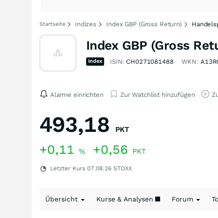
Indizes
Index GBP (Gross Return)
Handels
Startseite
Index GBP (Gross Retu
Index
ISIN:
CH0271081488
WKN:
A13R
Alarme einrichten
Zur Watchlist hinzufügen
Zu
493,18
PKT
+0,11
+0,56
%
PKT
Letzter Kurs
07.08.26
STOXX
Übersicht
Kurse & Analysen
Forum
T