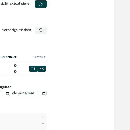
sicht aktualisieren
vorherige Ansicht
 Geld/Brief
Details
0
TS
HK
0
ngeben:
bis
-
-