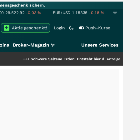
mensgeschenk sichern.
00
29.522,92
-0,03
%
EUR/USD
1,15335
-0,18
%
Aktie geschenkt!
Login
Push-Kurse
zins
Broker-Magazin ✨
Unsere Services
+++
Schwere Seltene Erden: Entsteht hier die nächste Milliardenstory?
Anzeige
+++