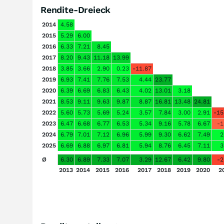
Rendite-Dreieck
2014
4.58
2015
5.29
6.00
2016
6.33
7.21
8.45
2017
8.20
9.43
11.18
13.99
2018
3.85
3.66
2.90
0.23
-11.87
2019
6.93
7.41
7.76
7.53
4.44
23.77
2020
6.39
6.69
6.83
6.43
4.02
13.01
3.18
2021
8.53
9.11
9.63
9.87
8.87
16.81
13.48
24.81
2022
5.60
5.73
5.69
5.24
3.57
7.84
3.00
2.91
-15
2023
6.47
6.68
6.77
6.53
5.34
9.16
5.78
6.67
-1
2024
6.79
7.01
7.12
6.96
5.99
9.30
6.62
7.49
2
2025
6.69
6.88
6.97
6.81
5.94
8.76
6.45
7.11
3
Ø
6.30
6.89
7.33
7.07
3.29
12.67
6.42
9.80
-2
2013
2014
2015
2016
2017
2018
2019
2020
2