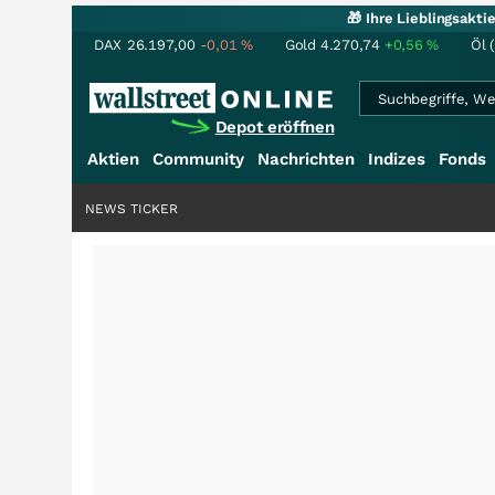
🎁 Ihre Lieblingsakt
DAX
26.197,00
-0,01
%
Gold
4.270,74
+0,56
%
Öl 
Depot eröffnen
Aktien
Community
Nachrichten
Indizes
Fonds
NEWS TICKER