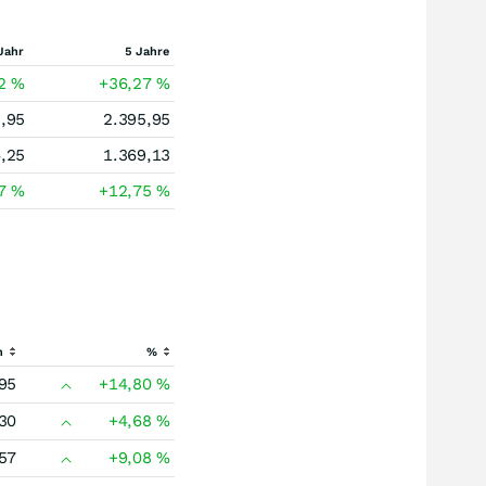
Jahr
5 Jahre
02
%
+36,27
%
,95
2.395,95
,25
1.369,13
87
%
+12,75
%
h
%
95
+14,80
%
30
+4,68
%
57
+9,08
%