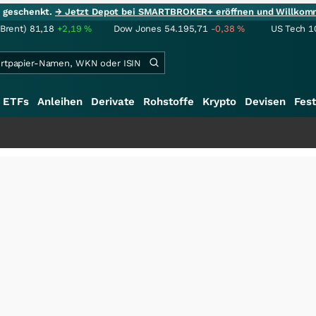
ie geschenkt.
→ Jetzt Depot bei SMARTBROKER+ eröffnen und Willkom
(Brent)
81,18
+2,19
%
Dow Jones
54.195,71
-0,38
%
US Tech 1
ETFs
Anleihen
Derivate
Rohstoffe
Krypto
Devisen
Fest