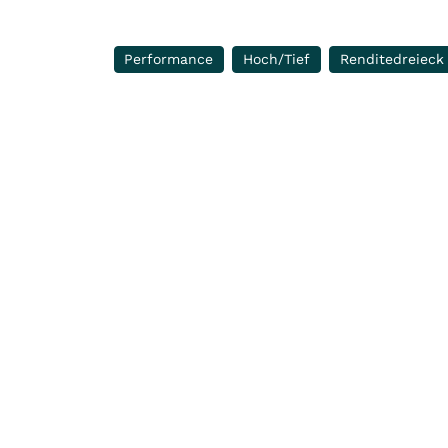
Performance
Hoch/Tief
Renditedreieck