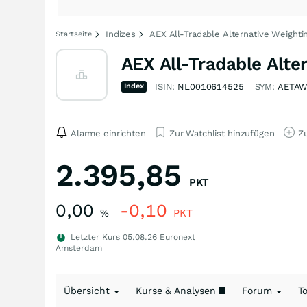
Indizes
AEX All-Tradable Alternative Weighti
Startseite
AEX All-Tradable Alte
Index
ISIN:
NL0010614525
SYM:
AETA
Alarme einrichten
Zur Watchlist hinzufügen
Zu
2.395,85
PKT
0,00
-0,10
%
PKT
Letzter Kurs
05.08.26
Euronext
Amsterdam
Übersicht
Kurse & Analysen
Forum
T