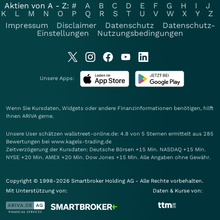
Aktien von A - Z:
#
A
B
C
D
E
F
G
H
I
J
K
L
M
N
O
P
Q
R
S
T
U
V
W
X
Y
Z
Impressum
Disclaimer
Datenschutz
Datenschutz-
Einstellungen
Nutzungsbedingungen
Unsere Apps:
Wenn Sie Kursdaten, Widgets oder andere Finanzinformationen benötigen, hilft
Ihnen
ARIVA
gerne.
Unsere User schätzen wallstreet-online.de: 4.8 von 5 Sternen ermittelt aus 285
Bewertungen bei www.kagels-trading.de
Zeitverzögerung der Kursdaten: Deutsche Börsen +15 Min. NASDAQ +15 Min.
NYSE +20 Min. AMEX +20 Min. Dow Jones +15 Min. Alle Angaben ohne Gewähr.
Copyright © 1998-2026 Smartbroker Holding AG - Alle Rechte vorbehalten.
Mit Unterstützung von:
Daten & Kurse von: