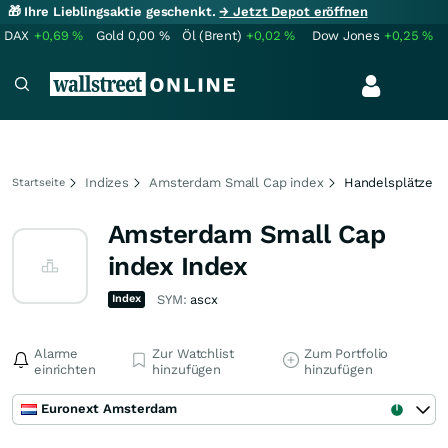
🎁 Ihre Lieblingsaktie geschenkt.
→ Jetzt Depot eröffnen
DAX
+0,69
%
Gold
0,00
%
Öl (Brent)
+0,02
%
Dow Jones
+0,25
%
Indizes
Amsterdam Small Cap index
Handelsplätze
Startseite
Amsterdam Small Cap
index Index
Index
SYM:
ascx
Alarme
Zur Watchlist
Zum Portfolio
einrichten
hinzufügen
hinzufügen
Euronext Amsterdam