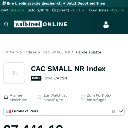
🎁 Ihre Lieblingsaktie geschenkt.
→ Jetzt Depot eröffnen
DAX
+0,69
%
Gold
0,00
%
Öl (Brent)
-1,53
%
Dow Jones
+0,25
%
Indizes
CAC SMALL NR
Handelsplätze
Startseite
CAC SMALL NR Index
Index
SYM:
CACSN
Alarme
Zur Watchlist
Zum Portfolio
einrichten
hinzufügen
hinzufügen
Euronext Paris