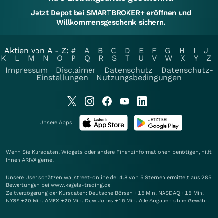
Jetzt Depot bei SMARTBROKER+ eröffnen und
Willkommensgeschenk sichern.
Aktien von A - Z:
#
A
B
C
D
E
F
G
H
I
J
K
L
M
N
O
P
Q
R
S
T
U
V
W
X
Y
Z
Impressum
Disclaimer
Datenschutz
Datenschutz-
Einstellungen
Nutzungsbedingungen
Unsere Apps:
Wenn Sie Kursdaten, Widgets oder andere Finanzinformationen benötigen, hilft
Ihnen
ARIVA
gerne.
Unsere User schätzen wallstreet-online.de: 4.8 von 5 Sternen ermittelt aus 285
Bewertungen bei www.kagels-trading.de
Zeitverzögerung der Kursdaten: Deutsche Börsen +15 Min. NASDAQ +15 Min.
NYSE +20 Min. AMEX +20 Min. Dow Jones +15 Min. Alle Angaben ohne Gewähr.