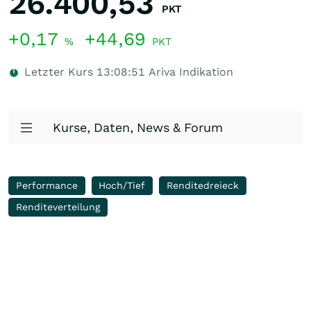
26.400,53
PKT
+0,17
+44,69
%
PKT
Letzter Kurs
13:08:51
Ariva Indikation
Kurse, Daten, News & Forum
Performance
Hoch/Tief
Renditedreieck
Renditeverteilung