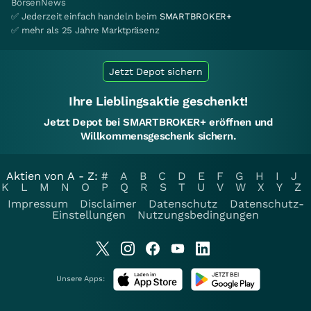
BörsenNews
✅ Jederzeit einfach handeln beim
SMARTBROKER+
✅ mehr als 25 Jahre Marktpräsenz
Jetzt Depot sichern
Ihre Lieblingsaktie geschenkt!
Jetzt Depot bei SMARTBROKER+ eröffnen und
Willkommensgeschenk sichern.
Aktien von A - Z:
#
A
B
C
D
E
F
G
H
I
J
K
L
M
N
O
P
Q
R
S
T
U
V
W
X
Y
Z
Impressum
Disclaimer
Datenschutz
Datenschutz-
Einstellungen
Nutzungsbedingungen
Unsere Apps: