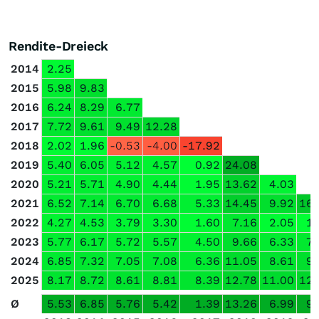
Rendite-Dreieck
2014
2.25
2015
5.98
9.83
2016
6.24
8.29
6.77
2017
7.72
9.61
9.49
12.28
2018
2.02
1.96
-0.53
-4.00
-17.92
2019
5.40
6.05
5.12
4.57
0.92
24.08
2020
5.21
5.71
4.90
4.44
1.95
13.62
4.03
2021
6.52
7.14
6.70
6.68
5.33
14.45
9.92
16.
2022
4.27
4.53
3.79
3.30
1.60
7.16
2.05
1.
2023
5.77
6.17
5.72
5.57
4.50
9.66
6.33
7.
2024
6.85
7.32
7.05
7.08
6.36
11.05
8.61
9.
2025
8.17
8.72
8.61
8.81
8.39
12.78
11.00
12.
Ø
5.53
6.85
5.76
5.42
1.39
13.26
6.99
9.