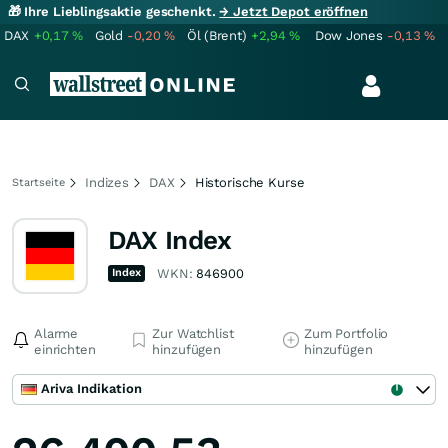
🎁 Ihre Lieblingsaktie geschenkt.
→ Jetzt Depot eröffnen
DAX
+0,17
%
Gold
-0,20
%
Öl (Brent)
+2,94
%
Dow Jones
-0,13
%
Indizes
DAX
Historische Kurse
Startseite
DAX Index
Index
WKN:
846900
Alarme
Zur Watchlist
Zum Portfolio
einrichten
hinzufügen
hinzufügen
Ariva Indikation