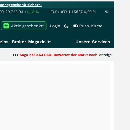
mensgeschenk sichern.
00
29.728,93
+1,18
%
EUR/USD
1,15587
0,00
%
Aktie geschenkt!
Login
Push-Kurse
zins
Broker-Magazin ✨
Unsere Services
aga bei 0,53 CAD: Bewertet der Markt noch immer nur die Hälfte der Story
Anzeige