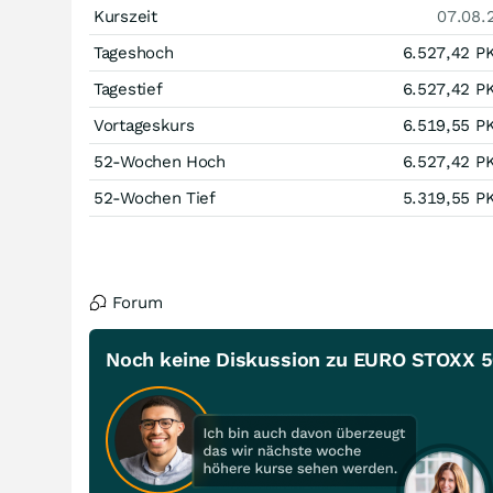
Kurszeit
07.08.
Tageshoch
6.527,42
P
Tagestief
6.527,42
P
Vortageskurs
6.519,55
P
52-Wochen Hoch
6.527,42
P
52-Wochen Tief
5.319,55
P
Forum
Noch keine Diskussion zu EURO STOXX 50