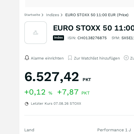
Indizes
EURO STOXX 50 11:00 EUR (Price)
Startseite
EURO STOXX 50 11:00 
Index
ISIN:
CH0138276875
SYM:
SX5E1
Alarme einrichten
Zur Watchlist hinzufügen
Zu
6.527,42
PKT
+0,12
+7,87
%
PKT
Letzter Kurs
07.08.26
STOXX
Land
Performance 1 J