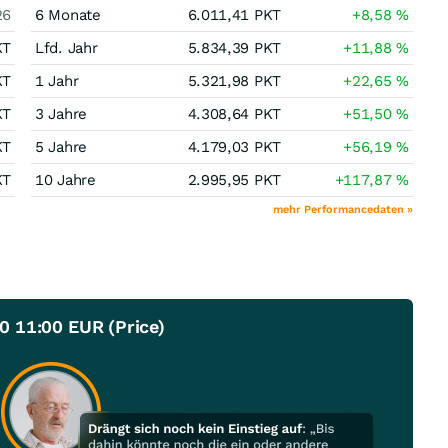
26
6 Monate
6.011,41
PKT
+8,58
%
KT
Lfd. Jahr
5.834,39
PKT
+11,88
%
KT
1 Jahr
5.321,98
PKT
+22,65
%
KT
3 Jahre
4.308,64
PKT
+51,50
%
KT
5 Jahre
4.179,03
PKT
+56,19
%
KT
10 Jahre
2.995,95
PKT
+117,87
%
mehr Performancedaten »
 11:00 EUR (Price)