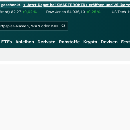
ie geschenkt.
→ Jetzt Depot bei SMARTBROKER+ eröffnen und Willkom
Brent)
82,27
+0,02
%
Dow Jones
54.036,10
+0,25
%
US Tech 1
ETFs
Anleihen
Derivate
Rohstoffe
Krypto
Devisen
Fest
+++
S