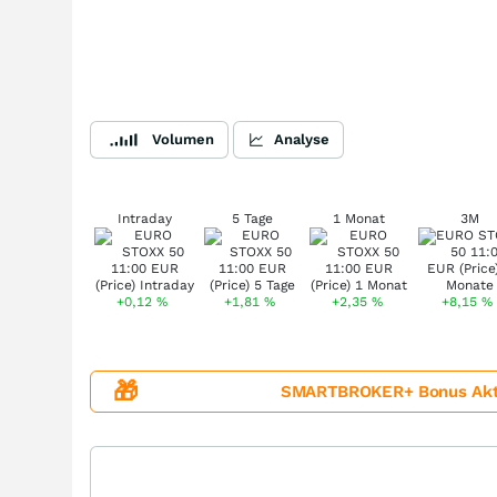
Volumen
Analyse
Intraday
5 Tage
1 Monat
3M
+0,12
%
+1,81
%
+2,35
%
+8,15
%
🎁
SMARTBROKER+ Bonus Aktion