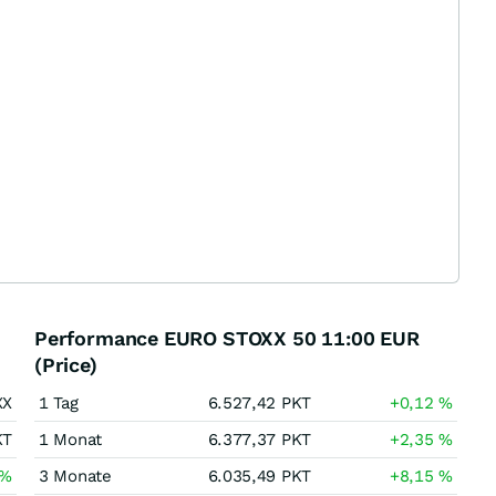
Performance EURO STOXX 50 11:00 EUR
(Price)
XX
1 Tag
6.527,42
PKT
+0,12
%
KT
1 Monat
6.377,37
PKT
+2,35
%
%
3 Monate
6.035,49
PKT
+8,15
%