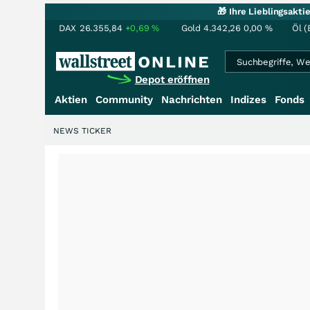
🎁 Ihre Lieblingsakt
DAX
26.355,84
+0,69
%
Gold
4.342,26
0,00
%
Öl (
Depot eröffnen
Aktien
Community
Nachrichten
Indizes
Fonds
NEWS TICKER