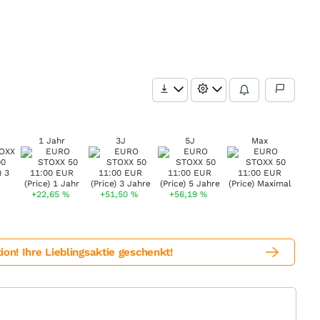
1 Jahr
3J
5J
Max
+22,65
%
+51,50
%
+56,19
%
! Ihre Lieblingsaktie geschenkt!