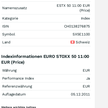
ESTX 50 11:00 EUR
Namenszusatz
(Price)
Kategorie
Index
ISIN
CH0138276875
Symbol
SX5E1100
Land
Schweiz
Indexinformationen EURO STOXX 50 11:00
EUR (Price)
Währung
EUR
Performance Index
Ja
Referenzwährung
EUR
Auflagedatum
05.12.2011
Weitere wichtige Indizes