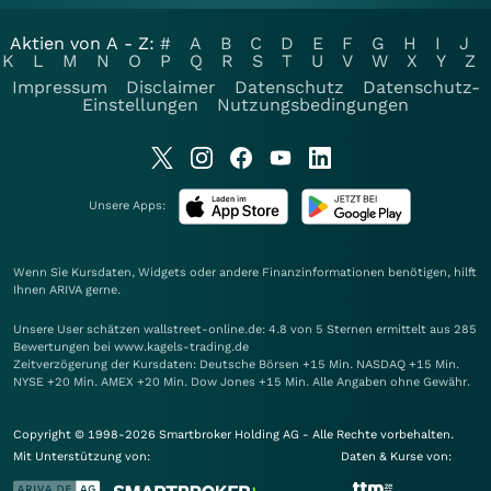
Aktien von A - Z:
#
A
B
C
D
E
F
G
H
I
J
K
L
M
N
O
P
Q
R
S
T
U
V
W
X
Y
Z
Impressum
Disclaimer
Datenschutz
Datenschutz-
Einstellungen
Nutzungsbedingungen
Unsere Apps:
Wenn Sie Kursdaten, Widgets oder andere Finanzinformationen benötigen, hilft
Ihnen
ARIVA
gerne.
Unsere User schätzen wallstreet-online.de: 4.8 von 5 Sternen ermittelt aus 285
Bewertungen bei www.kagels-trading.de
Zeitverzögerung der Kursdaten: Deutsche Börsen +15 Min. NASDAQ +15 Min.
NYSE +20 Min. AMEX +20 Min. Dow Jones +15 Min. Alle Angaben ohne Gewähr.
Copyright © 1998-2026 Smartbroker Holding AG - Alle Rechte vorbehalten.
Mit Unterstützung von:
Daten & Kurse von: