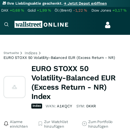
🎁 Ihre Lieblingsaktie geschenkt.
→ Jetzt Depot eröffnen
DAX
+0,68
%
Gold
+1,99
%
Öl (Brent)
-1,22
%
Dow Jones
+0,17
%
Indizes
Startseite
EURO STOXX 50 Volatility-Balanced EUR (Excess Return - NR)
EURO STOXX 50
Volatility-Balanced EUR
(Excess Return - NR)
Index
Index
WKN:
A1KQCY
SYM:
0KKR
Alarme
Zur Watchlist
Zum Portfolio
einrichten
hinzufügen
hinzufügen