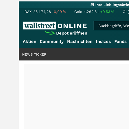
🎁 Ihre Lieblingsakt
DAX
26.174,28
-0,09
%
Gold
4.262,81
+0,53
%
Öl 
Depot eröffnen
Aktien
Community
Nachrichten
Indizes
Fonds
NEWS TICKER