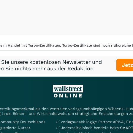
eim Handel mit Turbo-Zertifikaten. Turbo-Zertifikate sind hoch risikoreiche P
 Sie unsere kostenlosen Newsletter und
Jetz
n Sie nichts mehr aus der Redaktion
instellungsmerkmal als den zentralen verlagsunabhängigen Wissens-Hub 
 in die Börsen- und Wirtschaftswelt, um strategische Entscheidungen zu
Community Deutschlands
✅ verlagsunabhängige Partner ARIVA, Fi
gistrierte Nutzer
✅ Jederzeit einfach handeln beim
SMART