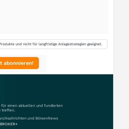
rodukte und nicht für langfristige Anlagestrategien geeignet.
t abonnieren!
für einen aktuellen und fundierten
 treffen.
nanzNachrichten und BörsenNews
BROKER+