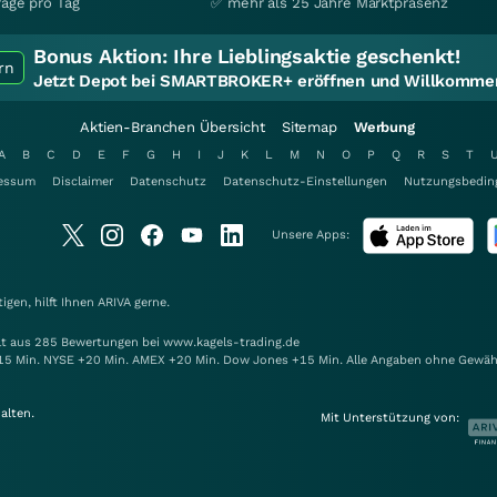
räge pro Tag
✅ mehr als 25 Jahre Marktpräsenz
Bonus Aktion:
Ihre Lieblingsaktie geschenkt!
rn
Jetzt Depot bei SMARTBROKER+ eröffnen und Willkommen
Aktien-Branchen Übersicht
Sitemap
Werbung
A
B
C
D
E
F
G
H
I
J
K
L
M
N
O
P
Q
R
S
T
essum
Disclaimer
Datenschutz
Datenschutz-Einstellungen
Nutzungsbedin
Unsere Apps:
gen, hilft Ihnen
ARIVA
gerne.
elt aus 285 Bewertungen bei www.kagels-trading.de
15 Min. NYSE +20 Min. AMEX +20 Min. Dow Jones +15 Min. Alle Angaben ohne Gewäh
alten.
Mit Unterstützung von: