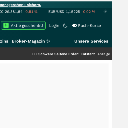
mensgeschenk sichern.
00
29.381,54
-0,51
%
EUR/USD
1,15225
-0,02
%
Aktie geschenkt!
Login
Push-Kurse
zins
Broker-Magazin ✨
Unsere Services
+++
Schwere Seltene Erden: Entsteht hier die nächste Milliarden
Anzeige