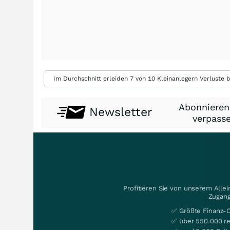
Im Durchschnitt erleiden 7 von 10 Kleinanlegern Verluste b
Abonnieren
Newsletter
verpasse
Profitieren Sie von unserem Alle
Zugang
✅ Größte Finanz-
✅ über 550.000 re