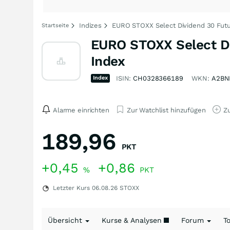
Indizes
EURO STOXX Select Dividend 30 Futu
Startseite
EURO STOXX Select Di
Index
Index
ISIN:
CH0328366189
WKN:
A2BN
Alarme einrichten
Zur Watchlist hinzufügen
Zu
189,96
PKT
+0,45
+0,86
%
PKT
Letzter Kurs
06.08.26
STOXX
Übersicht
Kurse & Analysen
Forum
T