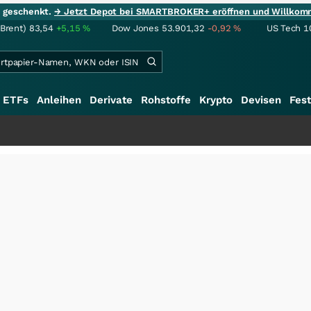
ie geschenkt.
→ Jetzt Depot bei SMARTBROKER+ eröffnen und Willkom
(Brent)
83,54
+5,15
%
Dow Jones
53.901,32
-0,92
%
US Tech 1
ETFs
Anleihen
Derivate
Rohstoffe
Krypto
Devisen
Fest