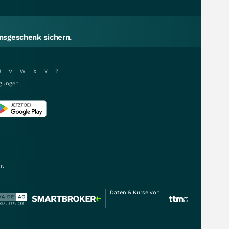
sgeschenk sichern.
U
V
W
X
Y
Z
gungen
r.
Daten & Kurse von: