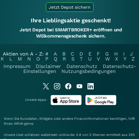
Jetzt Depot sichern
Ihre Lieblingsaktie geschenkt!
Jetzt Depot bei SMARTBROKER+ eröffnen und
Willkommensgeschenk sichern.
Aktien von A - Z:
#
A
B
C
D
E
F
G
H
I
J
K
L
M
N
O
P
Q
R
S
T
U
V
W
X
Y
Z
Impressum
Disclaimer
Datenschutz
Datenschutz-
Einstellungen
Nutzungsbedingungen
Unsere Apps:
Wenn Sie Kursdaten, Widgets oder andere Finanzinformationen benötigen, hilft
Ihnen
ARIVA
gerne.
Unsere User schätzen wallstreet-online.de: 4.8 von 5 Sternen ermittelt aus 285