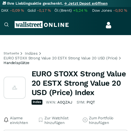
🎁 Ihre Lieblingsaktie geschenkt.
→ Jetzt Depot eröffnen
DAX
-0,09
%
Gold
-0,17
%
Öl (Brent)
+5,24
%
Dow Jones
-0,92
%
Indizes
Startseite
EURO STOXX Strong Value 20 ESTX Strong Value 20 USD (Price)
Handelsplätze
EURO STOXX Strong Value
20 ESTX Strong Value 20
USD (Price) Index
Index
WKN:
A0QZAJ
SYM:
PIQT
Alarme
Zur Watchlist
Zum Portfolio
einrichten
hinzufügen
hinzufügen