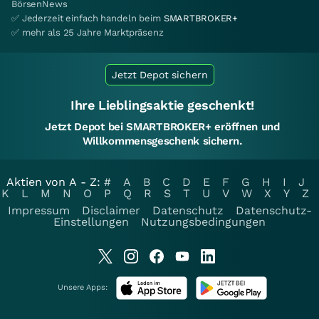
BörsenNews
✅ Jederzeit einfach handeln beim
SMARTBROKER+
✅ mehr als 25 Jahre Marktpräsenz
Jetzt Depot sichern
Ihre Lieblingsaktie geschenkt!
Jetzt Depot bei SMARTBROKER+ eröffnen und
Willkommensgeschenk sichern.
Aktien von A - Z:
#
A
B
C
D
E
F
G
H
I
J
K
L
M
N
O
P
Q
R
S
T
U
V
W
X
Y
Z
Impressum
Disclaimer
Datenschutz
Datenschutz-
Einstellungen
Nutzungsbedingungen
Unsere Apps: