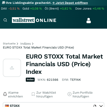
🎁 Ihre Lieblingsaktie geschenkt.
→ Jetzt Depot eröffnen
DAX
-0,51
%
Gold
+0,08
%
Öl (Brent)
+0,82
%
Dow Jones
+0,46
%
Indizes
Startseite
EURO STOXX Total Market Financials USD (Price)
EURO STOXX Total Market
Financials USD (Price)
Index
Index
WKN:
621566
SYM:
TEFINK
Alarme
Zur Watchlist
Zum Portfolio
einrichten
hinzufügen
hinzufügen
STOXX