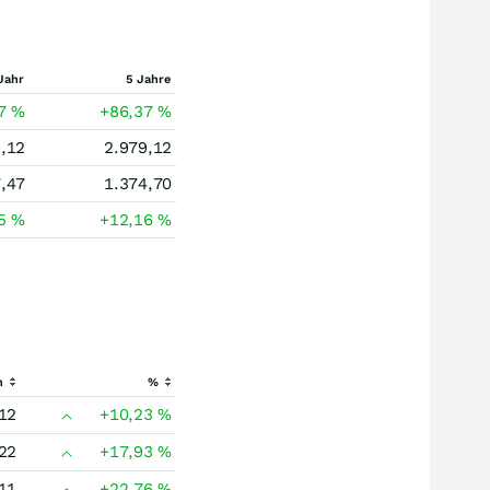
Jahr
5 Jahre
77
%
+86,37
%
,12
2.979,12
,47
1.374,70
05
%
+12,16
%
h
%
12
+10,23
%
22
+17,93
%
11
+22,76
%