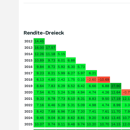
Rendite-Dreieck
2012
14.45
2013
16.00
17.57
2014
12.26
11.18
5.15
2015
10.89
9.73
6.01
6.88
2016
9.84
8.72
5.92
6.30
5.73
2017
9.23
8.21
5.99
6.27
5.97
6.21
2018
6.13
4.80
2.42
1.75
0.10
-2.60
-10.69
2019
8.64
7.83
6.29
6.52
6.42
6.66
6.88
27.90
2020
7.54
6.71
5.24
5.26
4.94
4.74
4.26
12.64
-0.7
2021
9.33
8.78
7.73
8.10
8.31
8.83
9.50
17.19
12.1
2022
7.16
6.46
5.29
5.31
5.09
4.98
4.74
8.99
3.3
2023
8.42
7.88
6.96
7.16
7.20
7.41
7.61
11.70
7.9
2024
9.45
9.04
8.30
8.62
8.81
9.20
9.63
13.45
10.7
2025
10.07
9.74
9.11
9.48
9.74
10.20
10.70
14.15
12.0