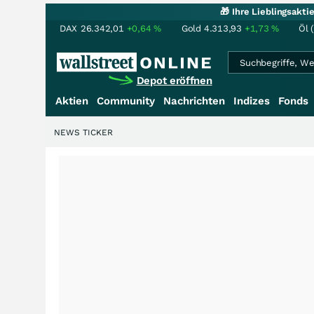
🎁 Ihre Lieblingsakt
DAX
26.342,01
+0,64
%
Gold
4.313,93
+1,73
%
Öl 
Depot eröffnen
Aktien
Community
Nachrichten
Indizes
Fonds
NEWS TICKER