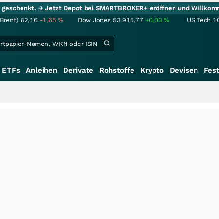
ie geschenkt.
→ Jetzt Depot bei SMARTBROKER+ eröffnen und Willkom
(Brent)
82,16
-1,65
%
Dow Jones
53.915,77
+0,03
%
US Tech 1
ETFs
Anleihen
Derivate
Rohstoffe
Krypto
Devisen
Fest