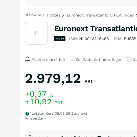
Indizes
Euronext Transatlantic 50 EW Index
Startseite
Euronext Transatlant
Index
ISIN:
NL0013216468
SYM:
EUS5P
Alarme einrichten
Zur Watchlist hinzufügen
Zu
2.979,12
PKT
+0,37
%
+10,92
PKT
Letzter Kurs
06.08.26
Euronext
Amsterdam