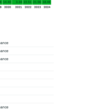
8
14.40
3.34
22.51
21.56
18.49
9
2020
2021
2022
2023
2024
mance
mance
mance
mance