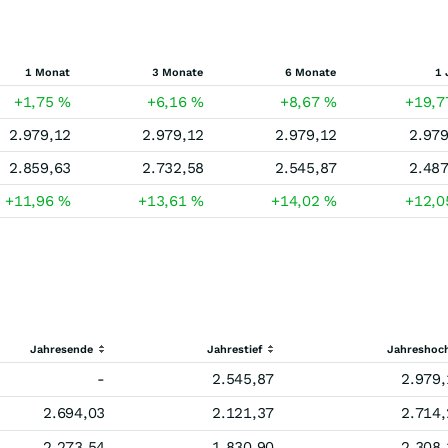
1 Monat
3 Monate
6 Monate
1 
+1,75
%
+6,16
%
+8,67
%
+19,
2.979,12
2.979,12
2.979,12
2.979
2.859,63
2.732,58
2.545,87
2.487
+11,96
%
+13,61
%
+14,02
%
+12,
Jahresende
Jahrestief
Jahreshoc
-
2.545,87
2.979,
2.694,03
2.121,37
2.714,
2.273,54
1.830,90
2.308,