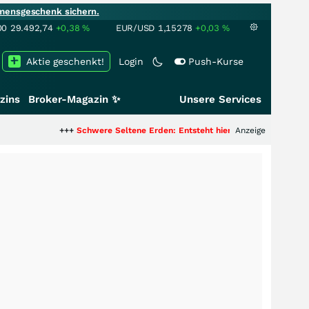
mensgeschenk sichern.
00
29.492,74
+0,38
%
EUR/USD
1,15278
+0,03
%
Aktie geschenkt!
Login
Push-Kurse
zins
Broker-Magazin ✨
Unsere Services
+++
Schwere Seltene Erden: Entsteht hier die nächste Milliardenstory?
Anzeige
+