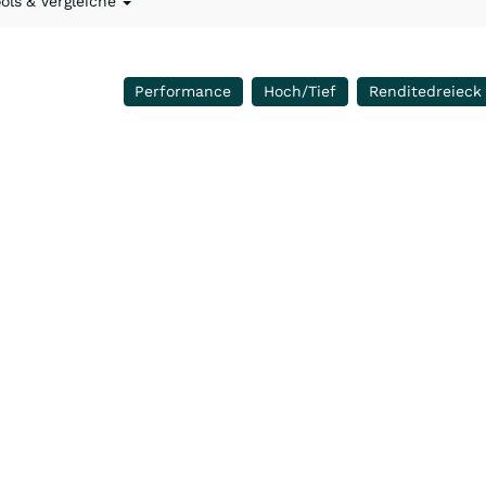
ools & Vergleiche
Performance
Hoch/Tief
Renditedreieck