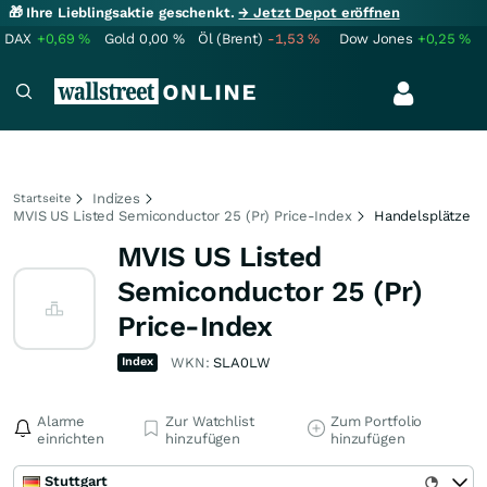
🎁 Ihre Lieblingsaktie geschenkt.
→ Jetzt Depot eröffnen
DAX
+0,69
%
Gold
0,00
%
Öl (Brent)
-1,53
%
Dow Jones
+0,25
%
Indizes
Startseite
MVIS US Listed Semiconductor 25 (Pr) Price-Index
Handelsplätze
MVIS US Listed
Semiconductor 25 (Pr)
Price-Index
Index
WKN:
SLA0LW
Alarme
Zur Watchlist
Zum Portfolio
einrichten
hinzufügen
hinzufügen
Stuttgart