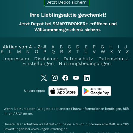
Jetzt Depot sichern
Ihre Lieblingsaktie geschenkt!
Jetzt Depot bei SMARTBROKER+ eröffnen und
Willkommensgeschenk sichern.
Aktien von A - Z:
#
A
B
C
D
E
F
G
H
I
J
K
L
M
N
O
P
Q
R
S
T
U
V
W
X
Y
Z
Impressum
Disclaimer
Datenschutz
Datenschutz-
Einstellungen
Nutzungsbedingungen
Unsere Apps:
Wenn Sie Kursdaten, Widgets oder andere Finanzinformationen benötigen, hilft
Ihnen
ARIVA
gerne.
Unsere User schätzen wallstreet-online.de: 4.8 von 5 Sternen ermittelt aus 285
Bewertungen bei www.kagels-trading.de