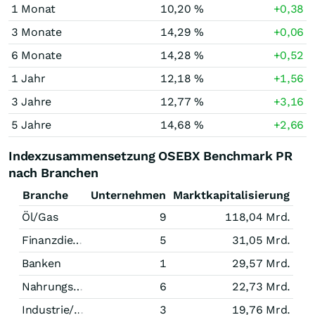
1 Monat
10,20 %
+0,38
3 Monate
14,29 %
+0,06
6 Monate
14,28 %
+0,52
1 Jahr
12,18 %
+1,56
3 Jahre
12,77 %
+3,16
5 Jahre
14,68 %
+2,66
Indexzusammensetzung OSEBX Benchmark PR
nach Branchen
Branche
Unternehmen
Marktkapitalisierung
Öl/Gas
9
118,04 Mrd.
Finanzdienstleistungen
5
31,05 Mrd.
Banken
1
29,57 Mrd.
Nahrungsmittel
6
22,73 Mrd.
Industrie/Mischkonzerne
3
19,76 Mrd.