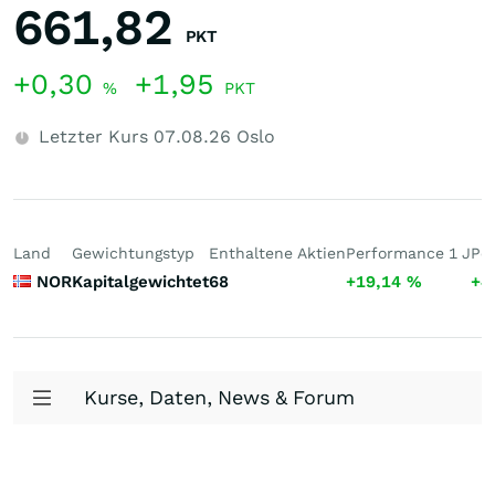
661,82
PKT
+0,30
+1,95
%
PKT
Letzter Kurs
07.08.26
Oslo
Land
Gewichtungstyp
Enthaltene Aktien
Performance 1 J
Pe
NOR
Kapitalgewichtet
68
+19,14
%
+4
Kurse, Daten, News & Forum