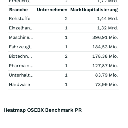
Erneuerbare Energien
2
1,72 Mrd.
Branche
Unternehmen
Marktkapitalisierung
Rohstoffe
2
1,44 Mrd.
Einzelhandel
1
1,32 Mrd.
Maschinenbau
1
396,91 Mio.
Fahrzeugindustrie
1
184,53 Mio.
Biotechnologie
2
178,38 Mio.
Pharmaindustrie
1
127,87 Mio.
Unterhaltung
1
83,79 Mio.
Hardware
1
73,99 Mio.
Heatmap OSEBX Benchmark PR