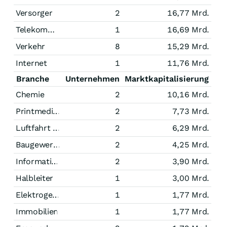
Versorger
2
16,77 Mrd.
Telekommunikation
1
16,69 Mrd.
Verkehr
8
15,29 Mrd.
Internet
1
11,76 Mrd.
Branche
Unternehmen
Marktkapitalisierung
Chemie
2
10,16 Mrd.
Printmedien
2
7,73 Mrd.
Luftfahrt und Raumfahrt
2
6,29 Mrd.
Baugewerbe
2
4,25 Mrd.
Informationstechnologie
2
3,90 Mrd.
Halbleiter
1
3,00 Mrd.
Elektrogeräte
1
1,77 Mrd.
Immobilien
1
1,77 Mrd.