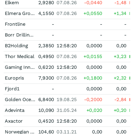
Elkem
2,9280
07.08.26
-0,0440
-1,48
Elmera Group
4,1550
07.08.26
+0,0550
+1,34
Frontline
-
-
-
Borr Drilling Registered (Old)
-
-
-
B2Holding
2,3850
12:58:20
0,0000
0,00
Thor Medical
0,4950
07.08.26
+0,0155
+3,23
Gaming Innovation Group
0,6220
12:58:20
0,0000
0,00
Europris
7,9300
07.08.26
+0,1800
+2,32
Fjord1
-
0,0000
0,00
Golden Ocean Group
6,8400
19.08.25
-0,2000
-2,84
Adevinta
10,090
31.05.24
+0,020
+0,20
Axactor
0,4520
12:58:20
0,0000
0,00
Norwegian Finans Holding
104,60
03.11.21
0,00
0,00