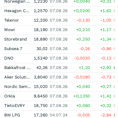
Norwegian Air Shuttle
1,2230
07.08.26
+0,0040
+0,33
Hexagon Composites
1,2570
07.08.26
+0,0200
+1,62
Telenor
12,200
07.08.26
-0,130
-1,05
Mowi
18,190
07.08.26
+0,210
+1,17
Storebrand
18,890
07.08.26
+0,250
+1,34
Subsea 7
30,02
07.08.26
-0,26
-0,86
DNO
1,5240
07.08.26
-0,0020
-0,13
Bakkafrost P/F
42,26
07.08.26
+1,20
+2,92
Aker Solutions
3,8040
07.08.26
-0,0280
-0,73
Nordic Semiconductor
15,020
07.08.26
+0,040
+0,27
Orkla
9,6450
07.08.26
+0,1350
+1,42
TietoEVRY
18,750
07.08.26
+0,060
+0,32
BW LPG
17,260
04.07.24
-0,505
-2,84