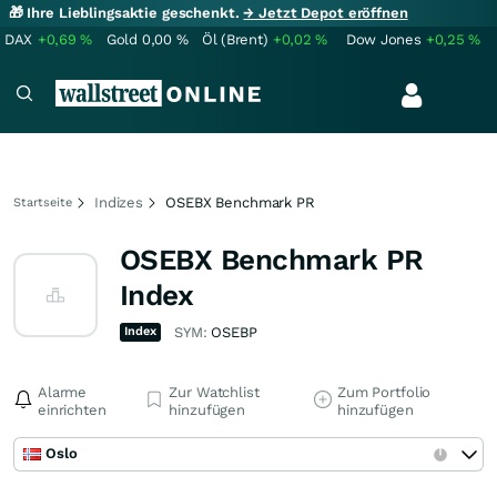
🎁 Ihre Lieblingsaktie geschenkt.
→ Jetzt Depot eröffnen
DAX
+0,69
%
Gold
0,00
%
Öl (Brent)
+0,02
%
Dow Jones
+0,25
%
Indizes
OSEBX Benchmark PR
Startseite
OSEBX Benchmark PR
Index
Index
SYM:
OSEBP
Alarme
Zur Watchlist
Zum Portfolio
einrichten
hinzufügen
hinzufügen
Oslo