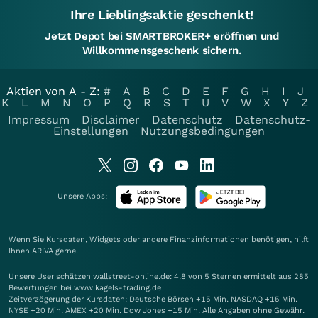
Ihre Lieblingsaktie geschenkt!
Jetzt Depot bei SMARTBROKER+ eröffnen und
Willkommensgeschenk sichern.
Aktien von A - Z:
#
A
B
C
D
E
F
G
H
I
J
K
L
M
N
O
P
Q
R
S
T
U
V
W
X
Y
Z
Impressum
Disclaimer
Datenschutz
Datenschutz-
Einstellungen
Nutzungsbedingungen
Unsere Apps:
Wenn Sie Kursdaten, Widgets oder andere Finanzinformationen benötigen, hilft
Ihnen
ARIVA
gerne.
Unsere User schätzen wallstreet-online.de: 4.8 von 5 Sternen ermittelt aus 285
Bewertungen bei www.kagels-trading.de
Zeitverzögerung der Kursdaten: Deutsche Börsen +15 Min. NASDAQ +15 Min.
NYSE +20 Min. AMEX +20 Min. Dow Jones +15 Min. Alle Angaben ohne Gewähr.