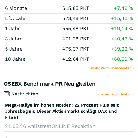
6 Monate
615,85
PKT
+7,46
%
Lfd. Jahr
573,48
PKT
+15,40
%
1 Jahr
555,48
PKT
+19,14
%
3 Jahre
471,28
PKT
+40,43
%
5 Jahre
475,37
PKT
+39,22
%
10 Jahre
412,64
PKT
+60,39
%
mehr Performancedaten »
OSEBX Benchmark PR Neuigkeiten
Nachrichten
weitere Nachrichten »
Mega-Rallye im hohen Norden: 22 Prozent Plus seit
Jahresbeginn: Dieser Aktienmarkt schlägt DAX und
FTSE!
21.05.26
wallstreetONLINE Redaktion