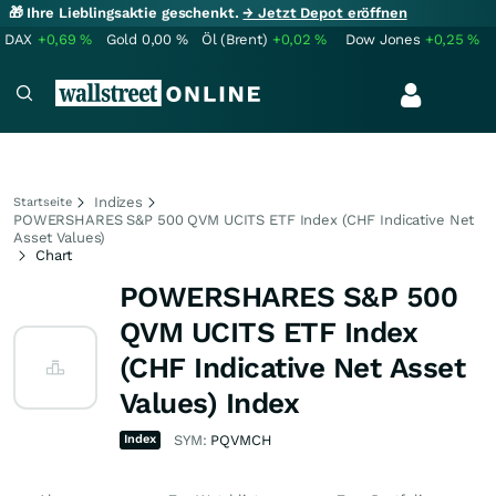
🎁 Ihre Lieblingsaktie geschenkt.
→ Jetzt Depot eröffnen
DAX
+0,69
%
Gold
0,00
%
Öl (Brent)
+0,02
%
Dow Jones
+0,25
%
Indizes
Startseite
POWERSHARES S&P 500 QVM UCITS ETF Index (CHF Indicative Net
Asset Values)
Chart
POWERSHARES S&P 500
QVM UCITS ETF Index
(CHF Indicative Net Asset
Values) Index
Index
SYM:
PQVMCH