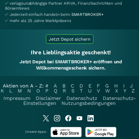
✅ verlagsunabhängige Partner ARIVA, FinanzNachrichten und
BörsenNews
✅ Jederzeit einfach handeln beim
SMARTBROKER+
✅ mehr als 25 Jahre Marktpräsenz
Jetzt Depot sichern
Ihre Lieblingsaktie geschenkt!
Jetzt Depot bei SMARTBROKER+ eröffnen und
Willkommensgeschenk sichern.
Aktien von A - Z:
#
A
B
C
D
E
F
G
H
I
J
K
L
M
N
O
P
Q
R
S
T
U
V
W
X
Y
Z
Impressum
Disclaimer
Datenschutz
Datenschutz-
Einstellungen
Nutzungsbedingungen
Unsere Apps: