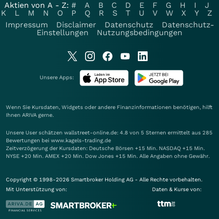
Aktien von A - Z:
#
A
B
C
D
E
F
G
H
I
J
K
L
M
N
O
P
Q
R
S
T
U
V
W
X
Y
Z
Impressum
Disclaimer
Datenschutz
Datenschutz-
Einstellungen
Nutzungsbedingungen
Unsere Apps:
Wenn Sie Kursdaten, Widgets oder andere Finanzinformationen benötigen, hilft
Ihnen
ARIVA
gerne.
Unsere User schätzen wallstreet-online.de: 4.8 von 5 Sternen ermittelt aus 285
Bewertungen bei www.kagels-trading.de
Zeitverzögerung der Kursdaten: Deutsche Börsen +15 Min. NASDAQ +15 Min.
NYSE +20 Min. AMEX +20 Min. Dow Jones +15 Min. Alle Angaben ohne Gewähr.
Copyright © 1998-2026 Smartbroker Holding AG - Alle Rechte vorbehalten.
Mit Unterstützung von:
Daten & Kurse von: