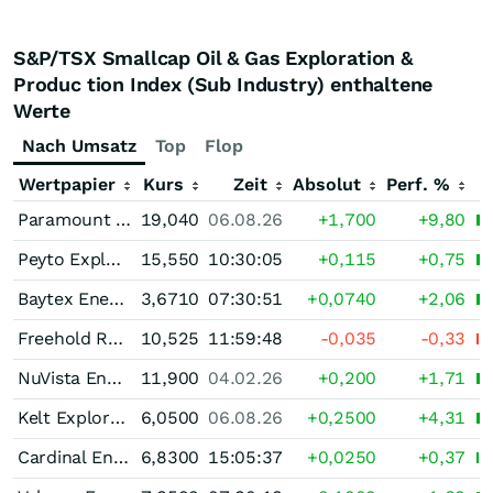
S&P/TSX Smallcap Oil & Gas Exploration &
Produc tion Index (Sub Industry) enthaltene
Werte
Nach Umsatz
Top
Flop
Wertpapier
Kurs
Zeit
Absolut
Perf. %
Paramount Resources (A)
19,040
06.08.26
+1,700
+9,80
Peyto Exploration & Development
15,550
10:30:05
+0,115
+0,75
Baytex Energy
3,6710
07:30:51
+0,0740
+2,06
Freehold Royalties
10,525
11:59:48
-0,035
-0,33
NuVista Energy
11,900
04.02.26
+0,200
+1,71
Kelt Exploration
6,0500
06.08.26
+0,2500
+4,31
Cardinal Energy
6,8300
15:05:37
+0,0250
+0,37