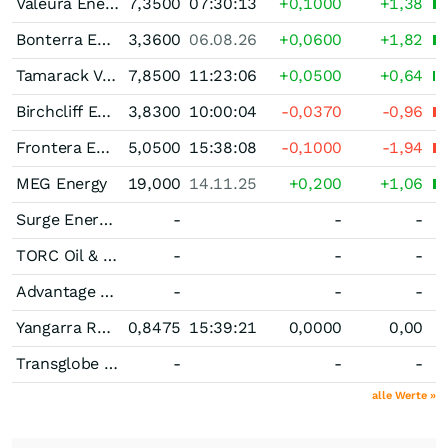
Valeura Energy
7,3500
07:30:13
+0,1000
+1,38
Bonterra Energy
3,3600
06.08.26
+0,0600
+1,82
Tamarack Valley Energy
7,8500
11:23:06
+0,0500
+0,64
Birchcliff Energy
3,8300
10:00:04
-0,0370
-0,96
Frontera Energy Corporation
5,0500
15:38:08
-0,1000
-1,94
MEG Energy
19,000
14.11.25
+0,200
+1,06
Surge Energy Registered (Old)
-
-
-
TORC Oil & Gas
-
-
-
Advantage Energy
-
-
-
Yangarra Resources
0,8475
15:39:21
0,0000
0,00
Transglobe Energy
-
-
-
alle Werte »