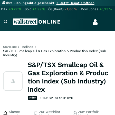
🎁 Ihre Lieblingsaktie geschenkt.
→ Jetzt Depot eröffnen
DAX
+0,72
%
Gold
+1,99
%
Öl (Brent)
-1,80
%
Dow Jones
+0,13
%
Indizes
Startseite
S&P/TSX Smallcap Oil & Gas Exploration & Produc tion Index (Sub
Industry)
S&P/TSX Smallcap Oil &
Gas Exploration & Produc
tion Index (Sub Industry)
Index
Index
SYM:
SPTSES101020
Alarme
Zur Watchlist
Zum Portfolio