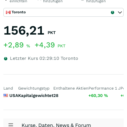
einrichten
hinzufügen
hinzufügen
Toronto
156,21
PKT
+2,89
+4,39
%
PKT
Letzter Kurs
02:29:10
Toronto
Land
Gewichtungstyp
Enthaltene Aktien
Performance 1 J
Per
USA
Kapitalgewichtet
28
+60,30
%
+6
Kurse, Daten, News & Forum