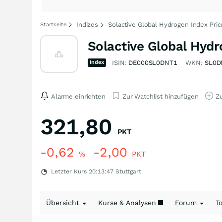
Indizes
Solactive Global Hydrogen Index Pri
Startseite
Solactive Global Hydr
Index
ISIN:
DE000SL0DNT1
WKN:
SL0D
Alarme einrichten
Zur Watchlist hinzufügen
Zu
321,80
PKT
-0,62
-2,00
%
PKT
Letzter Kurs
20:13:47
Stuttgart
Übersicht
Kurse & Analysen
Forum
T