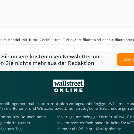
eim Handel mit Turbo-Zertifikaten. Turbo-Zertifikate sind hoch risikoreiche P
 Sie unsere kostenlosen Newsletter und
Jetz
n Sie nichts mehr aus der Redaktion
instellungsmerkmal als den zentralen verlagsunabhängigen Wissens-Hub 
 in die Börsen- und Wirtschaftswelt, um strategische Entscheidungen zu
Community Deutschlands
✅ verlagsunabhängige Partner ARIVA, Fi
gistrierte Nutzer
✅ Jederzeit einfach handeln beim
SMART
räge pro Tag
✅ mehr als 25 Jahre Marktpräsenz