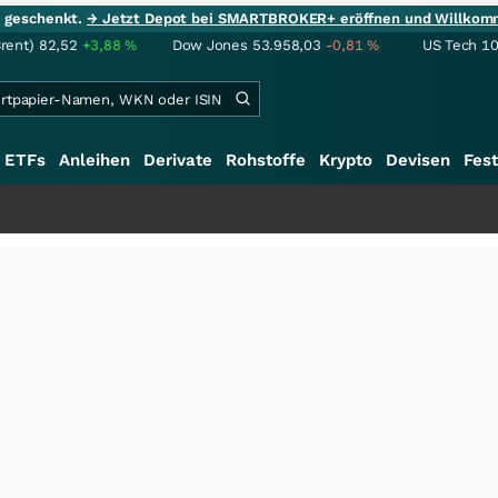
ie geschenkt.
→ Jetzt Depot bei SMARTBROKER+ eröffnen und Willkom
Brent)
82,52
+3,88
%
Dow Jones
53.958,03
-0,81
%
US Tech 1
ETFs
Anleihen
Derivate
Rohstoffe
Krypto
Devisen
Fest