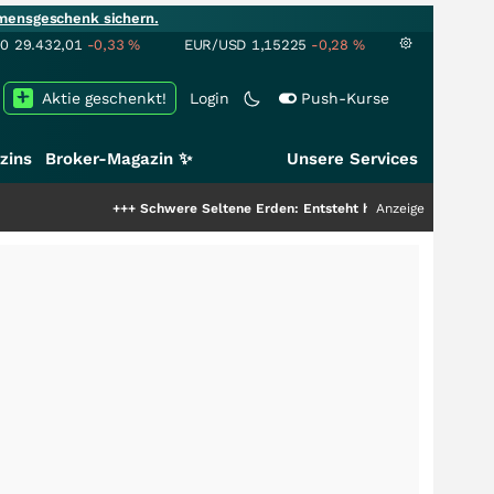
mensgeschenk sichern.
00
29.432,01
-0,33
%
EUR/USD
1,15225
-0,28
%
Aktie geschenkt!
Login
Push-Kurse
zins
Broker-Magazin ✨
Unsere Services
+++
Schwere Seltene Erden: Entsteht hier die nächste Milliardens
Anzeige