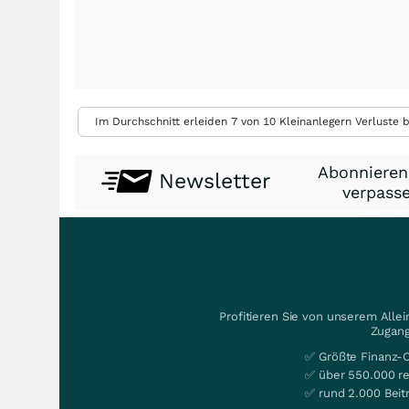
Im Durchschnitt erleiden 7 von 10 Kleinanlegern Verluste b
Abonnieren
Newsletter
verpasse
Profitieren Sie von unserem Alle
Zugang
✅ Größte Finanz-
✅ über 550.000 re
✅ rund 2.000 Beit