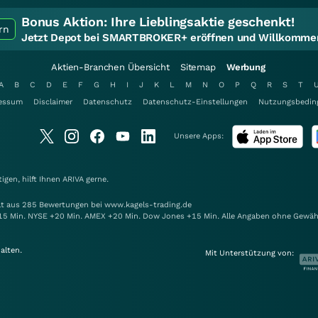
Bonus Aktion:
Ihre Lieblingsaktie geschenkt!
rn
Jetzt Depot bei SMARTBROKER+ eröffnen und Willkommen
Aktien-Branchen Übersicht
Sitemap
Werbung
A
B
C
D
E
F
G
H
I
J
K
L
M
N
O
P
Q
R
S
T
essum
Disclaimer
Datenschutz
Datenschutz-Einstellungen
Nutzungsbedin
Unsere Apps:
gen, hilft Ihnen
ARIVA
gerne.
elt aus 285 Bewertungen bei www.kagels-trading.de
15 Min. NYSE +20 Min. AMEX +20 Min. Dow Jones +15 Min. Alle Angaben ohne Gewäh
alten.
Mit Unterstützung von: