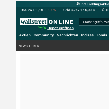
🎁 Ihre Lieblingsakt
DAX
26.180,19
-0,07
%
Gold
4.247,17
0,00
%
Öl (
Depot eröffnen
Aktien
Community
Nachrichten
Indizes
Fonds
NEWS TICKER