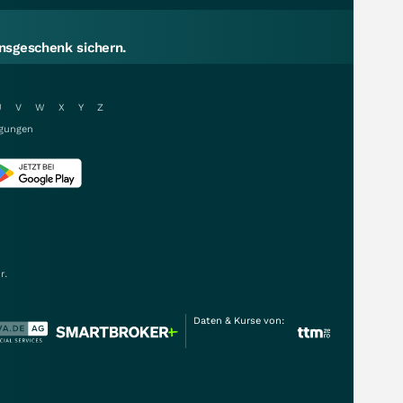
sgeschenk sichern.
U
V
W
X
Y
Z
gungen
r.
Daten & Kurse von: