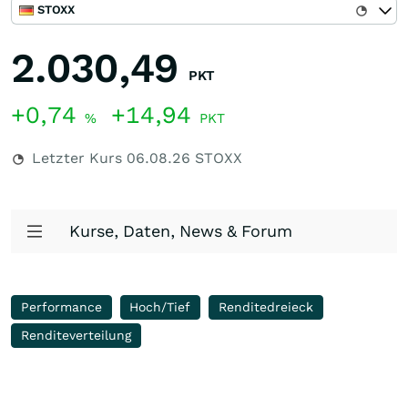
STOXX
2.030,49
PKT
+0,74
+14,94
%
PKT
Letzter Kurs
06.08.26
STOXX
Kurse, Daten, News & Forum
Performance
Hoch/Tief
Renditedreieck
Renditeverteilung