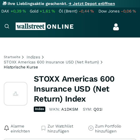
🎁 Ihre Lieblingsaktie geschenkt.
→ Jetzt Depot eröffnen
DAX
+0,39
%
Gold
+1,61
%
Öl (Brent)
-0,44
%
Dow Jones
-0,06
%
Indizes
Startseite
STOXX Americas 600 Insurance USD (Net Return)
Historische Kurse
STOXX Americas 600
Insurance USD (Net
Return) Index
Index
WKN:
A1DKSM
SYM:
Q01I
Alarme
Zur Watchlist
Zum Portfolio
einrichten
hinzufügen
hinzufügen