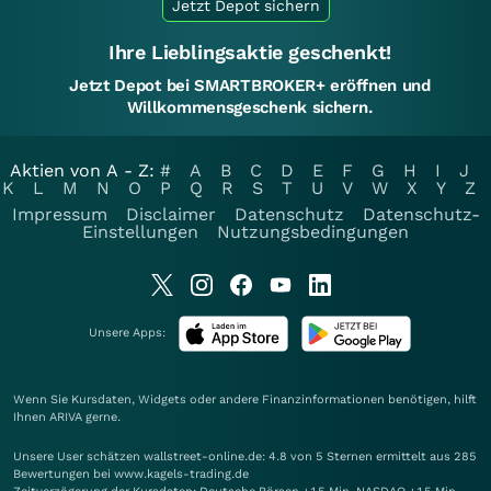
Jetzt Depot sichern
Ihre Lieblingsaktie geschenkt!
Jetzt Depot bei SMARTBROKER+ eröffnen und
Willkommensgeschenk sichern.
Aktien von A - Z:
#
A
B
C
D
E
F
G
H
I
J
K
L
M
N
O
P
Q
R
S
T
U
V
W
X
Y
Z
Impressum
Disclaimer
Datenschutz
Datenschutz-
Einstellungen
Nutzungsbedingungen
Unsere Apps:
Wenn Sie Kursdaten, Widgets oder andere Finanzinformationen benötigen, hilft
Ihnen
ARIVA
gerne.
Unsere User schätzen wallstreet-online.de: 4.8 von 5 Sternen ermittelt aus 285
Bewertungen bei www.kagels-trading.de