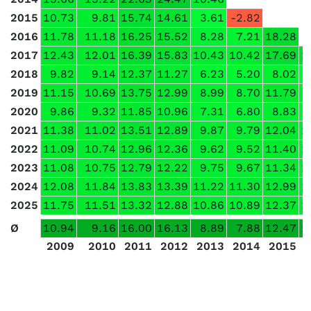
2015
10.73
9.81
15.74
14.61
3.61
-2.82
2016
11.78
11.18
16.25
15.52
8.28
7.21
18.28
2017
12.43
12.01
16.39
15.83
10.43
10.42
17.69
1
2018
9.82
9.14
12.37
11.27
6.23
5.20
8.02
2019
11.15
10.69
13.75
12.99
8.99
8.70
11.79
2020
9.86
9.32
11.85
10.96
7.31
6.80
8.83
2021
11.38
11.02
13.51
12.89
9.87
9.79
12.04
1
2022
11.09
10.74
12.96
12.36
9.62
9.52
11.40
1
2023
11.08
10.75
12.79
12.22
9.75
9.67
11.34
1
2024
12.08
11.84
13.83
13.39
11.22
11.30
12.99
1
2025
11.75
11.51
13.32
12.88
10.86
10.89
12.37
1
Ø
10.94
9.16
16.00
16.13
8.89
7.88
12.47
1
2009
2010
2011
2012
2013
2014
2015