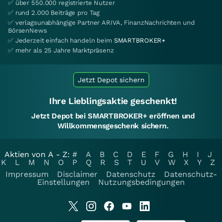
✅ über 550.000 registrierte Nutzer
✅ rund 2.000 Beiträge pro Tag
✅ verlagsunabhängige Partner ARIVA, FinanzNachrichten und
BörsenNews
✅ Jederzeit einfach handeln beim
SMARTBROKER+
✅ mehr als 25 Jahre Marktpräsenz
Jetzt Depot sichern
Ihre Lieblingsaktie geschenkt!
Jetzt Depot bei SMARTBROKER+ eröffnen und
Willkommensgeschenk sichern.
Aktien von A - Z:
#
A
B
C
D
E
F
G
H
I
J
K
L
M
N
O
P
Q
R
S
T
U
V
W
X
Y
Z
Impressum
Disclaimer
Datenschutz
Datenschutz-
Einstellungen
Nutzungsbedingungen