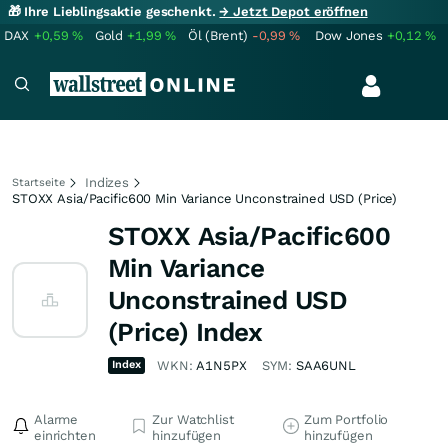
🎁 Ihre Lieblingsaktie geschenkt.
→ Jetzt Depot eröffnen
DAX
+0,59
%
Gold
+1,99
%
Öl (Brent)
-0,99
%
Dow Jones
+0,12
%
Indizes
Startseite
STOXX Asia/Pacific600 Min Variance Unconstrained USD (Price)
STOXX Asia/Pacific600
Min Variance
Unconstrained USD
(Price) Index
Index
WKN:
A1N5PX
SYM:
SAA6UNL
Alarme
Zur Watchlist
Zum Portfolio
einrichten
hinzufügen
hinzufügen