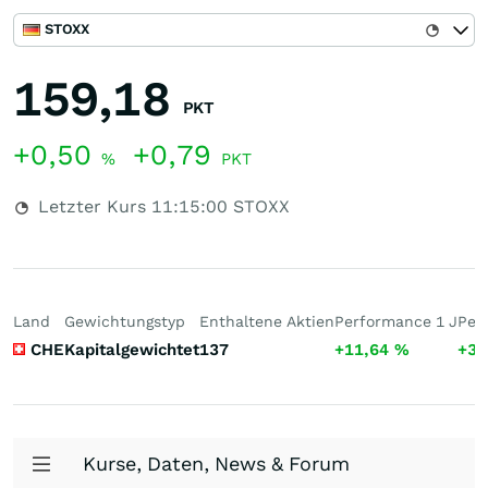
STOXX
159,18
PKT
+0,50
+0,79
%
PKT
Letzter Kurs
11:15:00
STOXX
Land
Gewichtungstyp
Enthaltene Aktien
Performance 1 J
Per
CHE
Kapitalgewichtet
137
+11,64
%
+33
Kurse, Daten, News & Forum