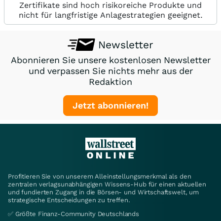
Zertifikate sind hoch risikoreiche Produkte und
nicht für langfristige Anlagestrategien geeignet.
Newsletter
Abonnieren Sie unsere kostenlosen Newsletter
und verpassen Sie nichts mehr aus der
Redaktion
Jetzt abonnieren!
Profitieren Sie von unserem Alleinstellungsmerkmal als den
zentralen verlagsunabhängigen Wissens-Hub für einen aktuellen
und fundierten Zugang in die Börsen- und Wirtschaftswelt, um
strategische Entscheidungen zu treffen.
✅ Größte Finanz-Community Deutschlands