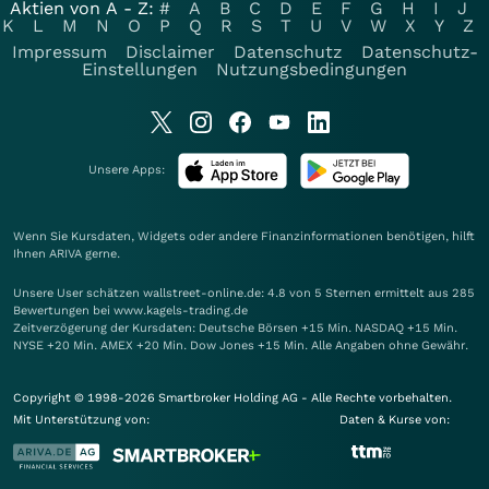
Aktien von A - Z:
#
A
B
C
D
E
F
G
H
I
J
K
L
M
N
O
P
Q
R
S
T
U
V
W
X
Y
Z
Impressum
Disclaimer
Datenschutz
Datenschutz-
Einstellungen
Nutzungsbedingungen
Unsere Apps:
Wenn Sie Kursdaten, Widgets oder andere Finanzinformationen benötigen, hilft
Ihnen
ARIVA
gerne.
Unsere User schätzen wallstreet-online.de: 4.8 von 5 Sternen ermittelt aus 285
Bewertungen bei www.kagels-trading.de
Zeitverzögerung der Kursdaten: Deutsche Börsen +15 Min. NASDAQ +15 Min.
NYSE +20 Min. AMEX +20 Min. Dow Jones +15 Min. Alle Angaben ohne Gewähr.
Copyright © 1998-2026 Smartbroker Holding AG - Alle Rechte vorbehalten.
Mit Unterstützung von:
Daten & Kurse von: