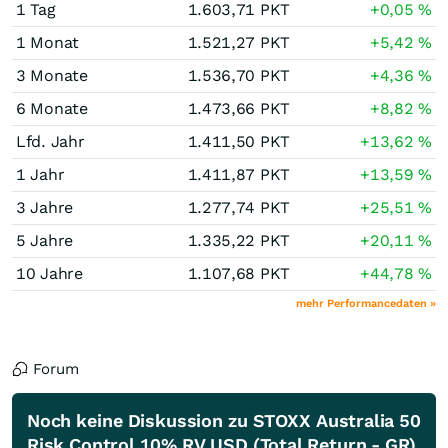
1 Tag
1.603,71
PKT
+0,05
%
1 Monat
1.521,27
PKT
+5,42
%
3 Monate
1.536,70
PKT
+4,36
%
6 Monate
1.473,66
PKT
+8,82
%
Lfd. Jahr
1.411,50
PKT
+13,62
%
1 Jahr
1.411,87
PKT
+13,59
%
3 Jahre
1.277,74
PKT
+25,51
%
5 Jahre
1.335,22
PKT
+20,11
%
10 Jahre
1.107,68
PKT
+44,78
%
mehr Performancedaten »
Forum
Noch keine Diskussion zu STOXX Australia 50
Risk Control 10% RV USD (Total Return - GR)