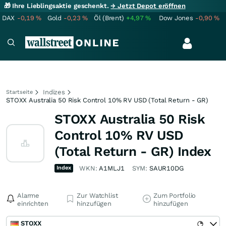
🎁 Ihre Lieblingsaktie geschenkt.
→ Jetzt Depot eröffnen
DAX
-0,19
%
Gold
-0,23
%
Öl (Brent)
+4,97
%
Dow Jones
-0,90
%
Indizes
Startseite
STOXX Australia 50 Risk Control 10% RV USD (Total Return - GR)
STOXX Australia 50 Risk
Control 10% RV USD
(Total Return - GR) Index
Index
WKN:
A1MLJ1
SYM:
SAUR10DG
Alarme
Zur Watchlist
Zum Portfolio
einrichten
hinzufügen
hinzufügen
STOXX