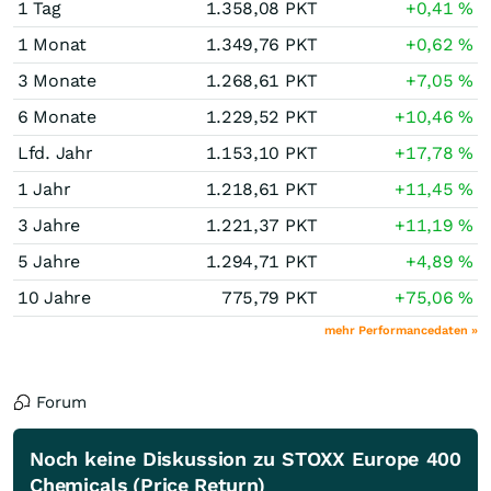
1 Tag
1.358,08
PKT
+0,41
%
1 Monat
1.349,76
PKT
+0,62
%
3 Monate
1.268,61
PKT
+7,05
%
6 Monate
1.229,52
PKT
+10,46
%
Lfd. Jahr
1.153,10
PKT
+17,78
%
1 Jahr
1.218,61
PKT
+11,45
%
3 Jahre
1.221,37
PKT
+11,19
%
5 Jahre
1.294,71
PKT
+4,89
%
10 Jahre
775,79
PKT
+75,06
%
mehr Performancedaten »
Forum
Noch keine Diskussion zu STOXX Europe 400
Chemicals (Price Return)