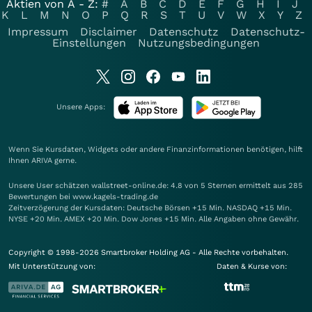
Aktien von A - Z:
#
A
B
C
D
E
F
G
H
I
J
K
L
M
N
O
P
Q
R
S
T
U
V
W
X
Y
Z
Impressum
Disclaimer
Datenschutz
Datenschutz-
Einstellungen
Nutzungsbedingungen
Unsere Apps:
Wenn Sie Kursdaten, Widgets oder andere Finanzinformationen benötigen, hilft
Ihnen
ARIVA
gerne.
Unsere User schätzen wallstreet-online.de: 4.8 von 5 Sternen ermittelt aus 285
Bewertungen bei www.kagels-trading.de
Zeitverzögerung der Kursdaten: Deutsche Börsen +15 Min. NASDAQ +15 Min.
NYSE +20 Min. AMEX +20 Min. Dow Jones +15 Min. Alle Angaben ohne Gewähr.
Copyright © 1998-2026 Smartbroker Holding AG - Alle Rechte vorbehalten.
Mit Unterstützung von:
Daten & Kurse von: