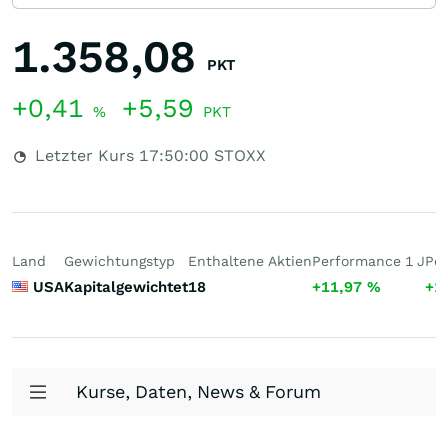
1.358,08
PKT
+0,41
+5,59
%
PKT
Letzter Kurs
17:50:00
STOXX
Land
Gewichtungstyp
Enthaltene Aktien
Performance 1 J
Per
USA
Kapitalgewichtet
18
+11,97
%
+1
Kurse, Daten, News & Forum